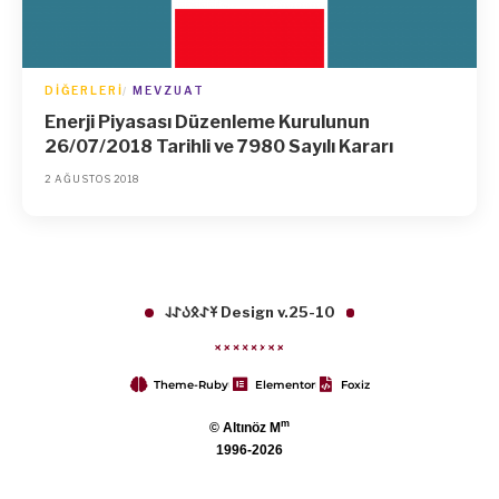
DIĞERLERI
MEVZUAT
Enerji Piyasası Düzenleme Kurulunun
26/07/2018 Tarihli ve 7980 Sayılı Kararı
2 AĞUSTOS 2018
𐱁𐰀𐰋𐰉𐰀𐰞 Design v.25-10
Theme-Ruby
Elementor
Foxiz
m
© Altınöz M
1996-2026