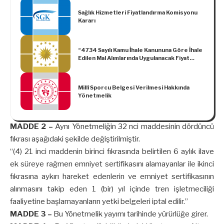
Tebliğ (No: 2021/27)
Sağlık Hizmetleri Fiyatlandırma Komisyonu
Kararı
“4734 Sayılı Kamu İhale Kanununa Göre İhale
Edilen Mal Alımlarında Uygulanacak Fiyat
Farkına İlişkin Esaslarda Değişiklik
Yapılmasına Dair Esaslar” ve “4734 Sayılı
Kamu İhale Kanununa Göre İhale Edilen
Millî Sporcu Belgesi Verilmesi Hakkında
Hizmet Alımlarında Uygulanacak Fiyat Farkına
Yönetmelik
İlişkin Esaslarda Değişiklik Yapılmasına Dair
Esaslar” ile “4734 Sayılı Kamu İhale
Kanununa Göre İhale Edilen Yapım İşlerinde
Uygulanacak Fiyat Farkına İlişkin Esaslarda
MADDE 2 –
Aynı Yönetmeliğin 32 nci maddesinin dördüncü
Değişiklik Yapılmasına Dair Esaslar”(Karar
Sayısı: 5202)
fıkrası aşağıdaki şekilde değiştirilmiştir.
“(4) 21 inci maddenin birinci fıkrasında belirtilen 6 aylık ilave
ek süreye rağmen emniyet sertifikasını alamayanlar ile ikinci
fıkrasına aykırı hareket edenlerin ve emniyet sertifikasının
alınmasını takip eden 1 (bir) yıl içinde tren işletmeciliği
faaliyetine başlamayanların yetki belgeleri iptal edilir.”
MADDE 3 –
Bu Yönetmelik yayımı tarihinde yürürlüğe girer.