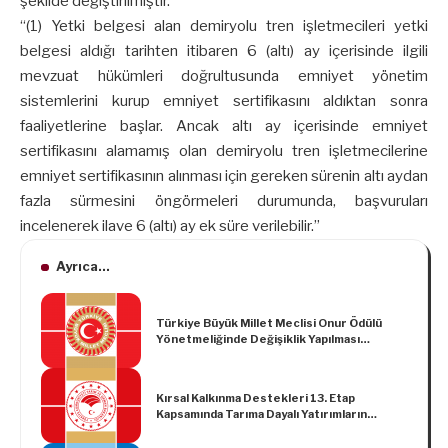
şekilde değiştirilmiştir.
“(1) Yetki belgesi alan demiryolu tren işletmecileri yetki
belgesi aldığı tarihten itibaren 6 (altı) ay içerisinde ilgili
mevzuat hükümleri doğrultusunda emniyet yönetim
sistemlerini kurup emniyet sertifikasını aldıktan sonra
faaliyetlerine başlar. Ancak altı ay içerisinde emniyet
sertifikasını alamamış olan demiryolu tren işletmecilerine
emniyet sertifikasının alınması için gereken sürenin altı aydan
fazla sürmesini öngörmeleri durumunda, başvuruları
incelenerek ilave 6 (altı) ay ek süre verilebilir.”
Ayrıca...
Türkiye Büyük Millet Meclisi Onur Ödülü
Yönetmeliğinde Değişiklik Yapılması
Hakkında Yönetmelik
Kırsal Kalkınma Destekleri 13. Etap
Kapsamında Tarıma Dayalı Yatırımların
Desteklenmesi Hakkında Tebliğ (Tebliğ No:
2019/30)’de Değişiklik Yapılmasına Dair