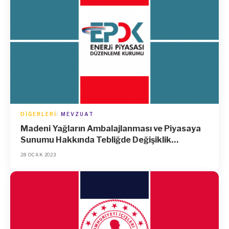
DIĞERLERI
MEVZUAT
Madeni Yağların Ambalajlanması ve Piyasaya
Sunumu Hakkında Tebliğde Değişiklik
Yapılmasına Dair Tebliğ
28 OCAK 2023