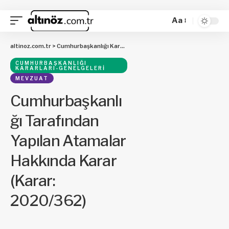
Aa
altinoz.com.tr
>
Cumhurbaşkanlığı Kararları-Genelgeleri
>
Cumhurbaşkanlığı 
CUMHURBAŞKANLIĞI
KARARLARI-GENELGELERI
MEVZUAT
Cumhurbaşkanlı
ğı Tarafından
Yapılan Atamalar
Hakkında Karar
(Karar:
2020/362)