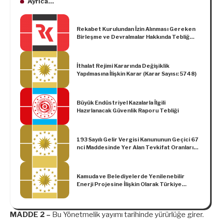
Ayrıca...
Rekabet Kurulundan İzin Alınması Gereken
Birleşme ve Devralmalar Hakkında Tebliğ
(Tebliğ No: 2010/4)’de Değişiklik
Yapılmasına Dair Tebliğ (No: 2016/3)
İthalat Rejimi Kararında Değişiklik
Yapılmasına İlişkin Karar (Karar Sayısı: 5748)
Büyük Endüstriyel Kazalarla İlgili
Hazırlanacak Güvenlik Raporu Tebliği
193 Sayılı Gelir Vergisi Kanununun Geçici 67
nci Maddesinde Yer Alan Tevkifat Oranlarına
İlişkin 22/7/2006 Tarihli ve 2006/10731
Sayılı Bakanlar Kurulu Kararının Eki Kararda
Değişiklik Yapılması Hakkında Karar (Karar
Kamuda ve Belediyelerde Yenilenebilir
Sayısı: 5360)
Enerji Projesine İlişkin Olarak Türkiye
Cumhuriyeti ile Uluslararası İmar ve
Kalkınma Bankası Arasında İmzalanan Hibe
Anlaşması
MADDE 2 –
Bu Yönetmelik yayımı tarihinde yürürlüğe girer.