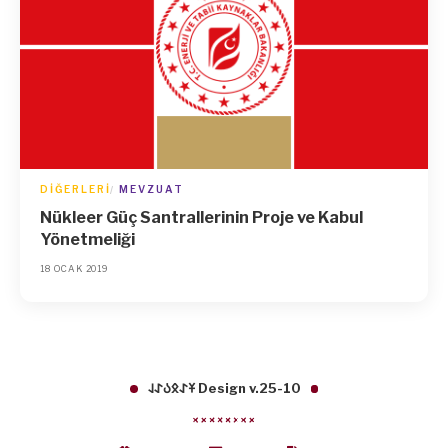
DIĞERLERI
MEVZUAT
Nükleer Güç Santrallerinin Proje ve Kabul
Yönetmeliği
18 OCAK 2019
𐱁𐰀𐰋𐰉𐰀𐰞 Design v.25-10