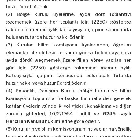
huzur ücreti ödenir.
(2) Bölge kurulu üyelerine, ayda dört toplantıyı
geçmemek üzere her toplantı için (2250) gösterge
rakamının memur aylık katsayısıyla çarpımı sonucunda
bulunan tutarda huzur hakkı ödenir.
(3) Kurulan bilim komisyonu üyelerinden, öğretim
elemanları ile uhdesinde kamu görevi bulunmayanlara
ayda dördü geçmemek üzere fiilen görev yapılan her
gün için (2250) gösterge rakamının memur aylık
katsayısıyla çarpımı sonucunda bulunacak tutarda
huzur hakkı veya huzur ücreti ödenir.
(4) Bakanlık, Danışma Kurulu, bölge kurulu ve bilim
komisyonu toplantılarına başka bir mahalden gelerek
katılan üyelerin gündelik, yol gideri, konaklama ve diğer
zorunlu giderleri, 10/2/1954 tarihli ve
6245 sayılı
Harcırah Kanunu
hükümlerine göre ödenir.
(5) Kurulların ve bilim komisyonunun ihtiyaçlarına yönelik
harcamalar ile ödenecek huzur hakları ve huzur ücretleri