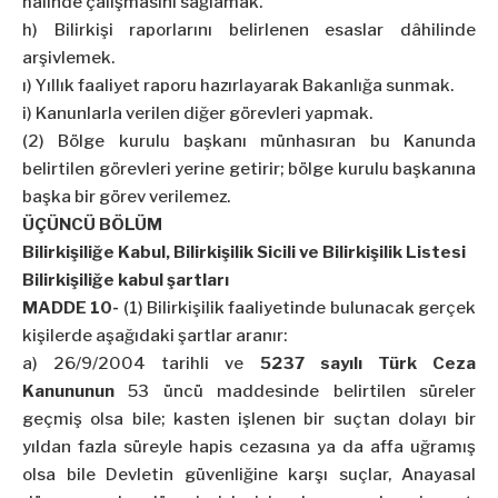
hâlinde çalışmasını sağlamak.
h) Bilirkişi raporlarını belirlenen esaslar dâhilinde
arşivlemek.
ı) Yıllık faaliyet raporu hazırlayarak Bakanlığa sunmak.
i) Kanunlarla verilen diğer görevleri yapmak.
(2) Bölge kurulu başkanı münhasıran bu Kanunda
belirtilen görevleri yerine getirir; bölge kurulu başkanına
başka bir görev verilemez.
ÜÇÜNCÜ BÖLÜM
Bilirkişiliğe Kabul, Bilirkişilik Sicili ve Bilirkişilik Listesi
Bilirkişiliğe kabul şartları
MADDE 10-
(1) Bilirkişilik faaliyetinde bulunacak gerçek
kişilerde aşağıdaki şartlar aranır:
a) 26/9/2004 tarihli ve
5237 sayılı Türk Ceza
Kanununun
53 üncü maddesinde belirtilen süreler
geçmiş olsa bile; kasten işlenen bir suçtan dolayı bir
yıldan fazla süreyle hapis cezasına ya da affa uğramış
olsa bile Devletin güvenliğine karşı suçlar, Anayasal