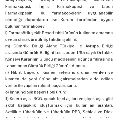
Adaptasyonu), Avrupa Farmakopesi, Amerikan
Farmakopesi, İngiliz Farmakopesi ve Japon
Farmakopesini; bu farmakopelerin uygulanabilir
olmadığı durumlarda ise Kurum tarafından uygun
bulunan farmakopeyi,
l) Farmasötik şekil: Beşeri tıbbi ürünün kullanım amacına
uygun olarak üretilmiş takdim şeklini,
m) Gümrük Birliği Alanı: Türkiye ile Avrupa Birliği
arasında Gümrük Birliğini tesis eden 1/95 sayılı Ortaklık
Konseyi Kararının 3 üncü maddesinin üçüncü fıkrasında
tanımlanan Gümrük Birliği Gümrük Alanını,
n) Hibrit başvuru: Kısmen referans ürünün verileri ve
kısmen de yeni ürüne ait çalışmalardan elde edilen
veriler ile yapılan ruhsat başvurusunu,
o) İmmünolojik beşeri tıbbi ürün:
1) Kolera aşısı, BCG, çocuk felci aşıları ve çiçek aşısı gibi
aktif bağışıklık oluşturmak için kullanılan ajanları,
özellikle tüberkülin ve tüberkülin PPD, Schick ve Dick