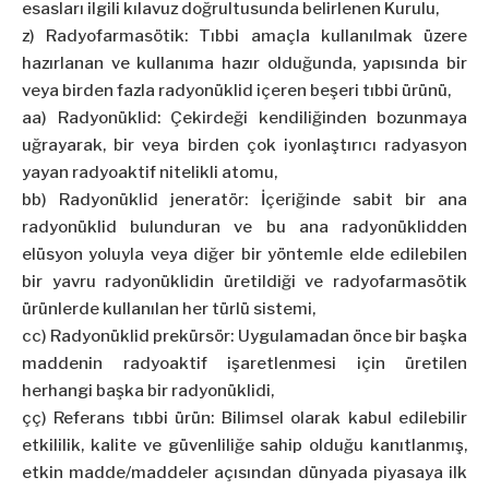
esasları ilgili kılavuz doğrultusunda belirlenen Kurulu,
z) Radyofarmasötik: Tıbbi amaçla kullanılmak üzere
hazırlanan ve kullanıma hazır olduğunda, yapısında bir
veya birden fazla radyonüklid içeren beşeri tıbbi ürünü,
aa) Radyonüklid: Çekirdeği kendiliğinden bozunmaya
uğrayarak, bir veya birden çok iyonlaştırıcı radyasyon
yayan radyoaktif nitelikli atomu,
bb) Radyonüklid jeneratör: İçeriğinde sabit bir ana
radyonüklid bulunduran ve bu ana radyonüklidden
elüsyon yoluyla veya diğer bir yöntemle elde edilebilen
bir yavru radyonüklidin üretildiği ve radyofarmasötik
ürünlerde kullanılan her türlü sistemi,
cc) Radyonüklid prekürsör: Uygulamadan önce bir başka
maddenin radyoaktif işaretlenmesi için üretilen
herhangi başka bir radyonüklidi,
çç) Referans tıbbi ürün: Bilimsel olarak kabul edilebilir
etkililik, kalite ve güvenliliğe sahip olduğu kanıtlanmış,
etkin madde/maddeler açısından dünyada piyasaya ilk