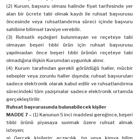
(2) Kurum, başvuru olması halinde fiyat tarifesinde yer
alan bir ücrete tabi olmak kaydı ile ruhsat başvurusu
öncesinde veya ruhsatlandırma süreci içinde başvuru
sahibine bilimsel tavsiye verebilir.
(3) Ruhsatlı eşdeğeri bulunmayan ve reçeteye tabi
olmayan beşeri tıbbi ürün için ruhsat başvurusu
yapılmadan önce beşeri tıbbi ürünün reçeteye tabi
olmadığına ilişkin Kurumdan uygunluk alınır.
(4) Kurum tarafından gerekli görüldüğü haller, mücbir
sebepler veya zorunlu haller dışında; ruhsat başvuruları
sadece elektronik olarak kabul edilir ve ruhsatlandırma
sürecindeki tüm yazışmalar sadece elektronik ortamda
gerçekleştirilir.
Ruhsat başvurusunda bulunabilecek kişiler
MADDE 7 –
(1) Kanunun 5 inci maddesi gereğince, beşeri
tıbbi ürünü piyasaya sunmak üzere ruhsat almak
isteyen;
a) Gerçek kişilerin; eczacılık, tıp veya kimya bilim