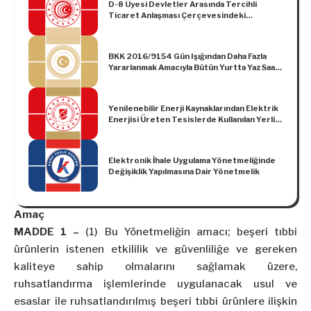
D-8 Üyesi Devletler Arasında Tercihli
Defterlerin oluşturulma ve imzalanma
Ticaret Anlaşması Çerçevesindeki
süresi ile aynı sürede Gelir İdaresi
Ticarette Eşyanın Tercihli Menşeinin
Başkanlığı Bilgi İşlem Sistemine yüklenmesi
Tespiti Hakkında Yönetmelikte Değişiklik
gereken “Elektronik Defter Beratları”nın
Yapılmasına Dair Yönetmelik
yüklenme süresinin uzatılması)
BKK 2016/9154 Gün Işığından Daha Fazla
Yararlanmak Amacıyla Bütün Yurtta Yaz Saati
Uygulanması Hakkında Karar
Yenilenebilir Enerji Kaynaklarından Elektrik
Enerjisi Üreten Tesislerde Kullanılan Yerli
Aksamın Desteklenmesi Hakkında
Yönetmelikte Değişiklik Yapılmasına Dair
Yönetmelik
Elektronik İhale Uygulama Yönetmeliğinde
Değişiklik Yapılmasına Dair Yönetmelik
Amaç
MADDE 1 –
(1) Bu Yönetmeliğin amacı; beşeri tıbbi
ürünlerin istenen etkililik ve güvenliliğe ve gereken
kaliteye sahip olmalarını sağlamak üzere,
ruhsatlandırma işlemlerinde uygulanacak usul ve
esaslar ile ruhsatlandırılmış beşeri tıbbi ürünlere ilişkin