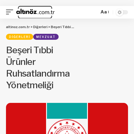
Aa
altinoz.com.tr
>
Diğerleri
>
Beşeri Tıbbi Ürünler Ruhsatlandırma Yönetmeliği
DIĞERLERI
MEVZUAT
Beşeri Tıbbi
Ürünler
Ruhsatlandırma
Yönetmeliği