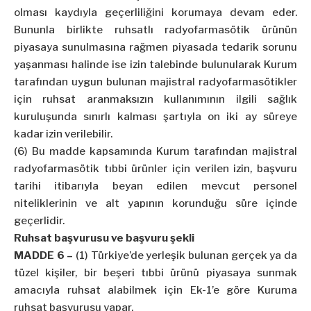
olması kaydıyla geçerliliğini korumaya devam eder.
Bununla birlikte ruhsatlı radyofarmasötik ürünün
piyasaya sunulmasına rağmen piyasada tedarik sorunu
yaşanması halinde ise izin talebinde bulunularak Kurum
tarafından uygun bulunan majistral radyofarmasötikler
için ruhsat aranmaksızın kullanımının ilgili sağlık
kuruluşunda sınırlı kalması şartıyla on iki ay süreye
kadar izin verilebilir.
(6) Bu madde kapsamında Kurum tarafından majistral
radyofarmasötik tıbbi ürünler için verilen izin, başvuru
tarihi itibarıyla beyan edilen mevcut personel
niteliklerinin ve alt yapının korunduğu süre içinde
geçerlidir.
Ruhsat başvurusu ve başvuru şekli
MADDE 6 –
(1) Türkiye’de yerleşik bulunan gerçek ya da
tüzel kişiler, bir beşeri tıbbi ürünü piyasaya sunmak
amacıyla ruhsat alabilmek için Ek-1’e göre Kuruma
ruhsat başvurusu yapar.