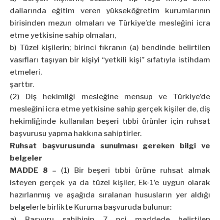
dallarında eğitim veren yükseköğretim kurumlarının
birisinden mezun olmaları ve Türkiye’de mesleğini icra
etme yetkisine sahip olmaları,
b) Tüzel kişilerin; birinci fıkranın (a) bendinde belirtilen
vasıfları taşıyan bir kişiyi “yetkili kişi” sıfatıyla istihdam
etmeleri,
şarttır.
(2) Diş hekimliği mesleğine mensup ve Türkiye’de
mesleğini icra etme yetkisine sahip gerçek kişiler de, diş
hekimliğinde kullanılan beşeri tıbbi ürünler için ruhsat
başvurusu yapma hakkına sahiptirler.
Ruhsat başvurusunda sunulması gereken bilgi ve
belgeler
MADDE 8 –
(1) Bir beşeri tıbbi ürüne ruhsat almak
isteyen gerçek ya da tüzel kişiler, Ek-1’e uygun olarak
hazırlanmış ve aşağıda sıralanan hususların yer aldığı
belgelerle birlikte Kuruma başvuruda bulunur:
a) Başvuru sahibinin 7 nci maddede belirtilen