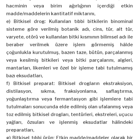
hacminin veya birim ağırlığının içerdiği etkin
madde/maddelerin kantitatif miktarını,
e) Bitkisel drog: Kullanılan tıbbi bitkilerin binominal
sisteme göre verilmiş botanik adı, cins, tür, alt tür,
varyete, otörü ve kullanılan bitki kısmının bilimsel adı ile
beraber verilmek üzere işlem görmemiş hâlde
çoğunlukla kurutulmuş, bazen taze, bütün, parçalanmış
veya kesilmiş bitkileri veya bitki parçalarını, algleri,
mantarları, likenleri ve özel bir işleme tabi tutulmamış
bazı eksudatları,
f) Bitkisel preparat: Bitkisel drogların ekstraksiyon,
distilasyon, sıkma, fraksiyonlama, saflaştırma,
yoğunlaştırma veya fermantasyon gibi işlemlere tabi
tutulmaları sonucunda elde edilmiş olan ufalanmış veya
toz edilmiş bitkisel drogları, tentürleri, ekstreleri, uçucu
yağları, özsuları ve işlenmiş eksudatlar hâlindeki
preparatları,
g) Bitkisel tıbbi ürün: Etkin madde/maddeler olarak bir