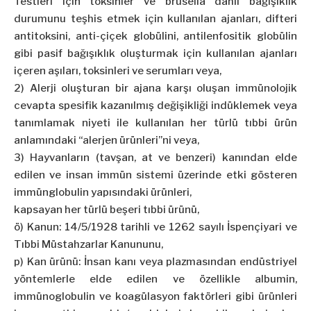
Testleri için toksinler ve brusella dâhil bağışıklık
durumunu teşhis etmek için kullanılan ajanları, difteri
antitoksini, anti-çiçek globülini, antilenfositik globülin
gibi pasif bağışıklık oluşturmak için kullanılan ajanları
içeren aşıları, toksinleri ve serumları veya,
2) Alerji oluşturan bir ajana karşı oluşan immünolojik
cevapta spesifik kazanılmış değişikliği indüklemek veya
tanımlamak niyeti ile kullanılan her türlü tıbbi ürün
anlamındaki “alerjen ürünleri”ni veya,
3) Hayvanların (tavşan, at ve benzeri) kanından elde
edilen ve insan immün sistemi üzerinde etki gösteren
immünglobulin yapısındaki ürünleri,
kapsayan her türlü beşeri tıbbi ürünü,
ö) Kanun: 14/5/1928 tarihli ve 1262 sayılı İspençiyari ve
Tıbbi Müstahzarlar Kanununu,
p) Kan ürünü: İnsan kanı veya plazmasından endüstriyel
yöntemlerle elde edilen ve özellikle albumin,
immünoglobulin ve koagülasyon faktörleri gibi ürünleri