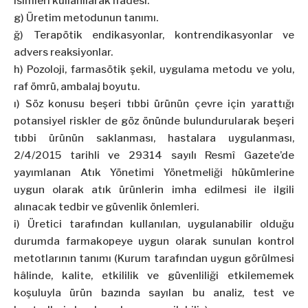
isimleri kullanılarak ifadesi.
g) Üretim metodunun tanımı.
ğ) Terapötik endikasyonlar, kontrendikasyonlar ve
advers reaksiyonlar.
h) Pozoloji, farmasötik şekil, uygulama metodu ve yolu,
raf ömrü, ambalaj boyutu.
ı) Söz konusu beşeri tıbbi ürünün çevre için yarattığı
potansiyel riskler de göz önünde bulundurularak beşeri
tıbbi ürünün saklanması, hastalara uygulanması,
2/4/2015 tarihli ve 29314 sayılı Resmî Gazete’de
yayımlanan Atık Yönetimi Yönetmeliği hükümlerine
uygun olarak atık ürünlerin imha edilmesi ile ilgili
alınacak tedbir ve güvenlik önlemleri.
i) Üretici tarafından kullanılan, uygulanabilir olduğu
durumda farmakopeye uygun olarak sunulan kontrol
metotlarının tanımı (Kurum tarafından uygun görülmesi
hâlinde, kalite, etkililik ve güvenliliği etkilememek
koşuluyla ürün bazında sayılan bu analiz, test ve