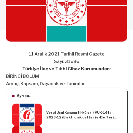
11 Aralık 2021 Tarihli Resmî Gazete
Sayı: 31686
Türkiye İlaç ve Tıbbi Cihaz Kurumundan:
BİRİNCİ BÖLÜM
Amaç, Kapsam, Dayanak ve Tanımlar
Ayrıca...
Vergi Usul Kanunu Sirküleri / VUK-161 /
2023-12 (Elektronik defter (e-Defter)
uygulamasına dâhil olanlar tarafından 30
Kasım 2023 günü sonuna kadar
oluşturulması ve imzalanması gereken e-