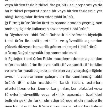
veya birden fazla bitkisel drogu, bitkisel preparatı ya da
bu bitkisel preparatlardan bir veya birden fazlasının yer
aldığı karışımları ihtiva eden tıbbi ürünü,
ğ) Bitmiş ürün: Bütün üretim aşamalarından geçmiş, son
ambalajı içinde kullanıma hazır beşeri tıbbi ürünü,
h) Biyobenzer tıbbi ürün: Ruhsatlı bir referans biyolojik
tıbbi ürün ile kalite, etkililik ve güvenlilik açısından
yüksek düzeyde benzerlik gösteren beşeri tıbbi ürünü,
ı) Drog: Doğal kaynaklı ilaç hammaddesini,
i) Eşdeğer tıbbi ürün: Etkin madde/maddeler açısından
referans tıbbi ürün ile aynı kalitatif ve kantitatif terkibe
ve aynı farmasötik şekle sahip olan ve biyoeşdeğerliğinin
uygun biyoyararlanım çalışmaları ile kanıtlandığı tıbbi
ürünü (Bir etkin maddenin farklı tuzları, esterleri,
eterleri, izomerleri, izomer karışımları, kompleksleri veya
türevleri, güvenlilik veya etkililik açısından özellikleri
belirgin şekilde farklı olmadığı sürece etkin madde ile
aynı kabul edilirler. Böyle durumlarda, ruhsatlandırılmış