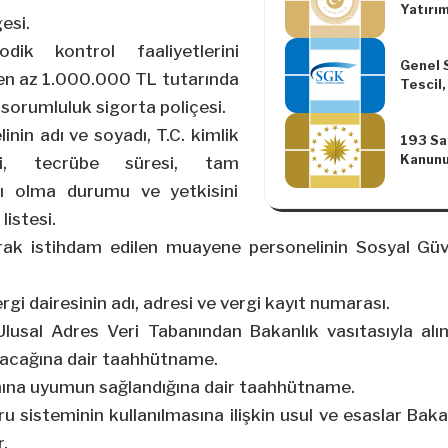
Yatırı
esi.
Yardım
Karard
dik kontrol faaliyetlerini
Genel 
Yapılm
en az 1.000.000 TL tutarında
Tescil
İşleml
 sorumluluk sigorta poliçesi.
Değişik
nin adı ve soyadı, T.C. kimlik
193 Say
Yönetm
Kanunu
ği, tecrübe süresi, tam
Maddes
lı olma durumu ve yetkisini
Tevkif
Karar (
listesi.
rak istihdam edilen muayene personelinin Sosyal Güv
rgi dairesinin adı, adresi ve vergi kayıt numarası.
ı Ulusal Adres Veri Tabanından Bakanlık vasıtasıyla alı
yacağına dair taahhütname.
anına uyumun sağlandığına dair taahhütname.
ru sisteminin kullanılmasına ilişkin usul ve esaslar Baka
r.