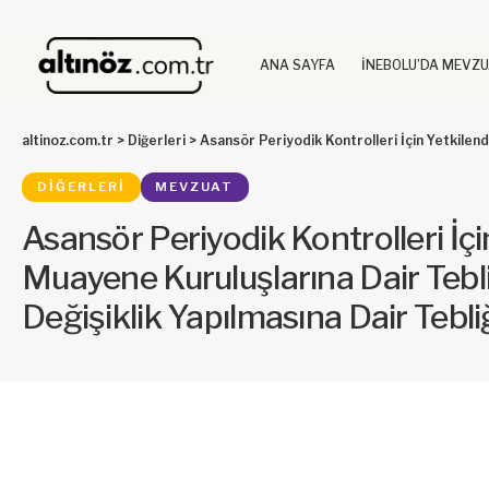
ANA SAYFA
İNEBOLU’DA MEVZ
altinoz.com.tr
>
Diğerleri
>
Asansör Periyodik Kontrolleri İçin Yetkilendirilecek A Tipi Muayene Kur
DIĞERLERI
MEVZUAT
Asansör Periyodik Kontrolleri İçi
Muayene Kuruluşlarına Dair Tebl
Değişiklik Yapılmasına Dair Tebl