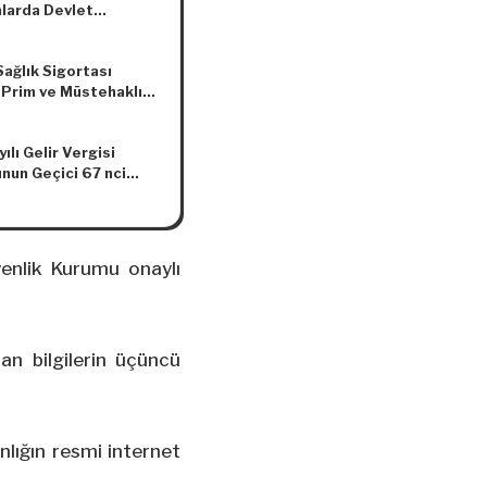
mlarda Devlet
ları Hakkında
a Değişiklik
Sağlık Sigortası
asına Dair Karar
, Prim ve Müstehaklık
eri Yönetmeliğinde
lik Yapılmasına Dair
ılı Gelir Vergisi
elik
nun Geçici 67 nci
inde Yer Alan
at Oranları Hakkında
Karar Sayısı: 2569)
enlik Kurumu onaylı
nan bilgilerin üçüncü
nlığın resmi internet