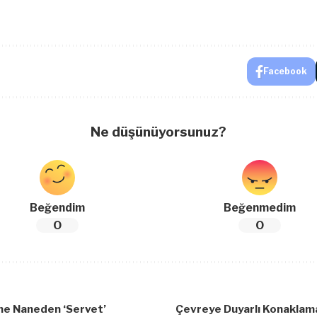
Facebook
Ne düşünüyorsunuz?
Beğendim
Beğenmedim
0
0
ine Naneden ‘Servet’
Çevreye Duyarlı Konaklama