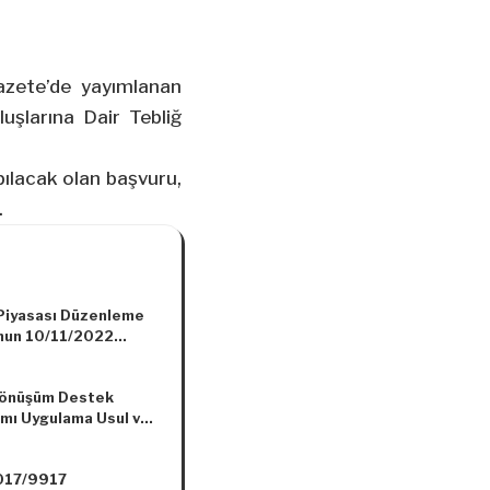
azete’de yayımlanan
uşlarına Dair Tebliğ
pılacak olan başvuru,
.
 Piyasası Düzenleme
nun 10/11/2022
 ve 11376 Sayılı Kararı
Dönüşüm Destek
mı Uygulama Usul ve
rı Tebliğinde
lik Yapılmasına Dair
017/9917