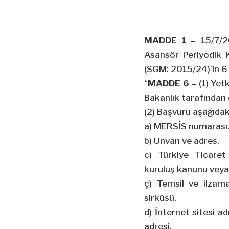
MADDE 1 –
15/7/
Asansör Periyodik K
(SGM: 2015/24)’in 
“
MADDE 6 –
(1) Yet
Bakanlık tarafından 
(2) Başvuru aşağıdaki 
a) MERSİS numarası
b) Unvan ve adres.
c) Türkiye Ticaret
kuruluş kanunu veya 
ç) Temsil ve ilzama 
sirküsü
.
d) İnternet sitesi ad
adresi.