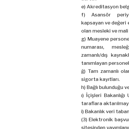
e) Akreditasyon belg
f) Asansör periyo
kapsayan ve değeri 
olan mesleki ve mali
g) Muayene personeli
numarası, mesle
zamanlı/dış kaynak
tanımlayan personel 
ğ) Tam zamanlı ola
sigorta kayıtları.
h) Bağlı bulunduğu ve
ı) İçişleri Bakanlığ
taraflara aktarılma
i) Bakanlık veri tab
(3) Elektronik başvu
sitesinden yayımlanı