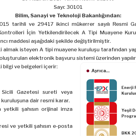
Sayı: 30101
Bilim, Sanayi ve Teknoloji Bakanlığından:
2015
tarihli ve 29417 ikinci mükerrer sayılı Resmî G
ontrolleri İçin Yetkilendirilecek A Tipi Muayene Kurul
6
ncı
maddesi aşağıdaki şekilde değiştirilmiştir.
ki almak isteyen A tipi muayene kuruluşu tarafından ya
oluşturulan elektronik başvuru sistemi üzerinden yapılır
bilgi ve belgeleri içerir:
Ayrıca...
.
Enerji
 Sicili Gazetesi sureti veya
Kurulu
Tarihli
kuruluşuna dair resmi karar.
yetkili şahısın orijinal imza
Yeşil 
Progra
Esasla
resi ve yetkili şahısın e-posta
Değişik
BKK 2
Tebliğ