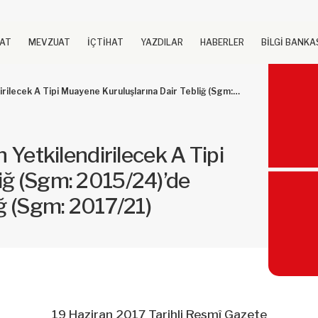
UAT
MEVZUAT
İÇTİHAT
YAZDILAR
HABERLER
BİLGİ BANKA
uluşlarına Dair Tebliğ (Sgm: 2015/24)’de Değişiklik Yapılmasına Dair Tebliğ (Sgm: 2017/21)
n Yetkilendirilecek A Tipi
iğ (Sgm: 2015/24)’de
iğ (Sgm: 2017/21)
19 Haziran 2017 Tarihli Resmî Gazete