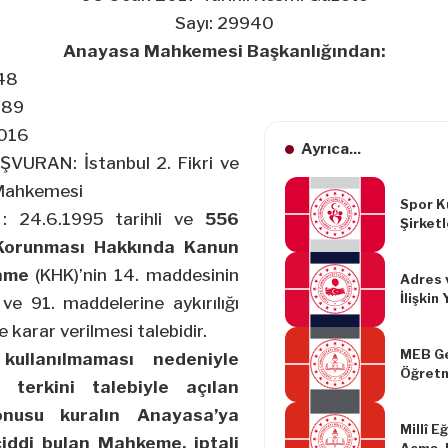
Sayı: 29940
Anayasa Mahkemesi Başkanlığından:
148
189
2016
Ayrıca...
URAN: İstanbul 2. Fikri ve
 Mahkemesi
Spor K
 24.6.1995 tarihli ve
556
Şirketl
Ayni v
 Korunması Hakkında Kanun
Yapılm
ame
(KHK)’nin 14. maddesinin
Adres 
Yönetm
İlişkin
ve 91. maddelerine aykırılığı
Değişik
ne karar verilmesi talebidir.
Yönetm
MEB Ge
ullanılmaması nedeniyle
Öğretm
n terkini talebiyle açılan
Nolu G
onusu kuralın Anayasa’ya
Millî E
 ciddi bulan Mahkeme, iptali