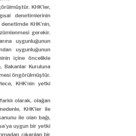
görülmüştür. KHK’ler,
ısal denetimlerinin
l denetimde KHK’nin,
zümlenmesi gerekir.
arına uygunluğunun
ından uygunluğunun
nin içine öncelikle
, Bakanlar Kuruluna
ilmesi öngörülmüştür.
ylece, KHK’nin yetki
arklı olarak, olağan
edenle, KHK’ler ile
kanunu ile olan bağı,
sa’ya uygun bir yetki
nmadan çıkarılan bir