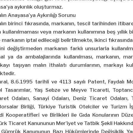
a’ya aykırılık oluşturmaz.
alın Anayasa’ya Aykırılığı Sorunu
lın birinci fıkrasında, markanın, tescil tarihinden itibare
 kullanılmaması veya markanın kullanımına beş yıllık bir
 markanın iptal edileceği belirtilmekte, ikinci fıkrasında
ini değiştirmeden markanın farklı unsurlarla kullanıl
l ya da ambalajlarında kullanılması, markanın, mark
kayı taşıyan malın ithalatı durumlarının, markayı k
ktedir.
ral, 8.6.1995 tarihli ve 4113 sayılı Patent, Faydalı 
yel Tasarımlar, Yaş Sebze ve Meyve Ticareti, Toptancı
aret Odaları, Sanayi Odaları, Deniz Ticaret Odaları, 
rsalar Birliği, Türkiye Turistik Otelciler ve Turizm İşl
i Kooperatifleri ve Birlikleri ile Gıda Konularının D
Türk Ticaret Kanununun Mer’iyet ve Tatbik Şekli Hakkın
 Gümrük Kanununun Bazı Hükümlerinde Değişiklik Yap