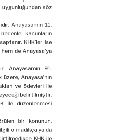
ya uygunluğundan söz
ıdır. Anayasamın 11.
nedenle kanunların
saptanır. KHK’ler ise
a hem de Anayasa’ya
ır. Anayasamın 91.
ak üzere, Anayasa’nın
aklan ve ödevleri ile
eceği belirtilmiştir.
HK ile düzenlenmesi
rülen bir konunun,
ilgili olmadıkça ya da
irtilmedikçe KHK ile