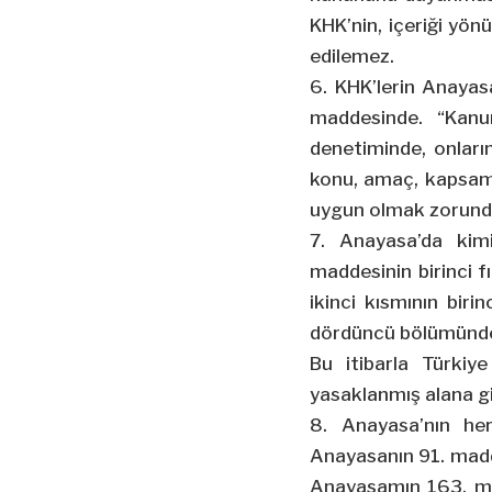
KHK’nin, içeriği yö
edilemez.
6. KHK’lerin Anayas
maddesinde. “Kanu
denetiminde, onların
konu, amaç, kapsam
uygun olmak zorunda
7. Anayasa’da kim
maddesinin birinci f
ikinci kısmının biri
dördüncü bölümünde y
Bu itibarla Türkiy
yasaklanmış alana gi
8. Anayasa’nın he
Anayasanın 91. maddes
Anayasamın 163. mad