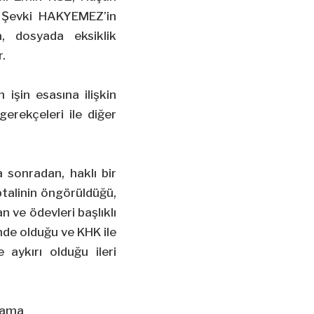
 Şevki HAKYEMEZ’in
a, dosyada eksiklik
.
işin esasına ilişkin
gerekçeleri ile diğer
a sonradan, haklı bir
iptalinin öngörüldüğü,
n ve ödevleri başlıklı
nde olduğu ve KHK ile
aykırı olduğu ileri
lama