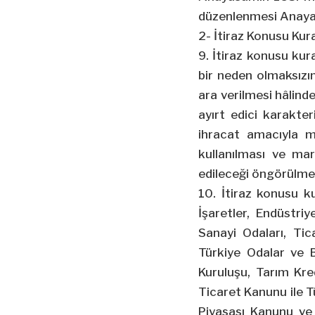
düzenlenmesi Anayas
2- İtiraz Konusu Kur
9. İtiraz konusu kura
bir neden olmaksızın
ara verilmesi hâlinde
ayırt edici karakter
ihracat amacıyla ma
kullanılması ve mar
edileceği öngörülme
10. İtiraz konusu ku
İşaretler, Endüstri
Sanayi Odaları, Tic
Türkiye Odalar ve Bo
Kuruluşu, Tarım Kred
Ticaret Kanunu ile 
Piyasası Kanunu ve