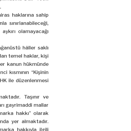
.
iras haklarına sahip
a sınırlanabileceği,
a aykırı olamayacağı
ğanüstü hâller saklı
lan temel haklar, kişi
evler kanun hükmünde
ci kısmının “Kişinin
 KHK ile düzenlenmesi
aktadır. Taşınır ve
arı gayrimaddi mallar
marka hakkı” olarak
ında yer almaktadır.
arka hakkıyla ilgili