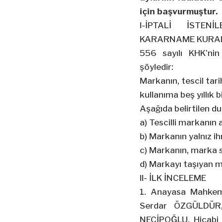
için başvurmuştur.
I-İPTALİ İSTE
KARARNAME KURAL
556 sayılı KHK’nin
şöyledir:
Markanın, tescil tari
kullanıma beş yıllık b
Aşağıda belirtilen d
a) Tescilli markanın 
b) Markanın yalnız i
c) Markanın, marka sa
d) Markayı taşıyan ma
II- İLK İNCELEME
1. Anayasa Mahkem
Serdar ÖZGÜLDÜR
NECİPOĞLU, Hicabi