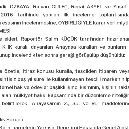
dir ÖZKAYA, Rıdvan GÜLEÇ, Recai AKYEL ve Yusuf
10.2016 tarihinde yapılan ilk inceleme toplantısınd
 esasının incelenmesine, OYBİRLİĞİYLE karar verilmiştir
NMESİ
e ekleri, Raportör Salim KÜÇÜK tarafından hazırlanan 
 KHK kuralı, dayanılan Anayasa kuralları ve bunların 
unup incelendikten sonra gereği görüşülüp düşünüldü:
i
 özetle, itiraz konusu kuralla, tescilden itibaren vey
ntisiz beş yıl süre ile kullanılmayan tescilli markanın 
emel hak ve ödevler başlıklı ikinci kısmının, kişinin hakla
 alan mülkiyet hakkı kapsamında bir düzenleme niteliği
belirtilerek, Anayasamın 2., 35. ve 91. maddelerine 
lık Sorunu
Kararnamelerin Yargısal Denetimi Hakkında Genel Açık