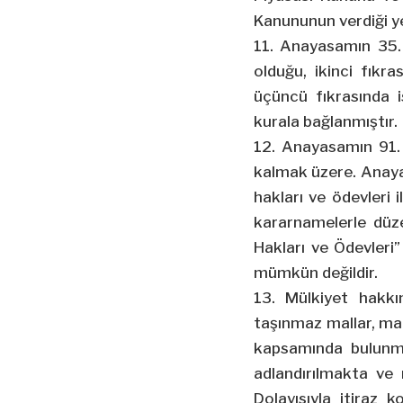
Kanununun verdiği ye
11. Anayasamın 35. 
olduğu, ikinci fıkr
üçüncü fıkrasında i
kurala bağlanmıştır.
12. Anayasamın 91. 
kalmak üzere. Anayasa
hakları ve ödevleri
kararnamelerle düze
Hakları ve Ödevleri”
mümkün değildir.
13. Mülkiyet hakkı
taşınmaz mallar, mad
kapsamında bulunma
adlandırılmakta ve 
Dolayısıyla itiraz 