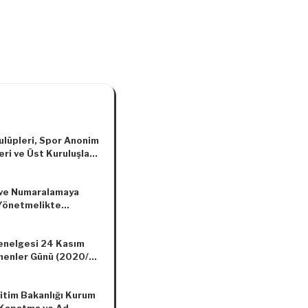
ulüpleri, Spor Anonim
eri ve Üst Kuruluşlara
e Nakdî Yardım
ası Hakkında
ve Numaralamaya
elik
 Yönetmelikte
lik Yapılmasına Dair
elik
nelgesi 24 Kasım
enler Günü (2020/6
enelge)
ğitim Bakanlığı Kurum