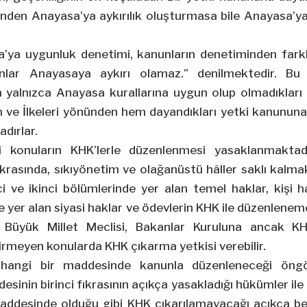
nünden Anayasa’ya aykırılık oluşturmasa bile Anayasa’
a’ya uygunluk denetimi, kanunların denetiminden farkl
nlar Anayasaya aykırı olamaz.” denilmektedir. Bu 
 yalnızca Anayasa kurallarına uygun olup olmadıkları 
 ve İlkeleri yönünden hem dayandıkları yetki kanunun
dırlar.
i konuların KHK’lerle düzenlenmesi yasaklanmaktad
ıkrasında, sıkıyönetim ve olağanüstü hâller saklı kalm
nci ve ikinci bölümlerinde yer alan temel haklar, kişi h
er alan siyasi haklar ve ödevlerin KHK ile düzenlenemey
e Büyük Millet Meclisi, Bakanlar Kuruluna ancak K
rmeyen konularda KHK çıkarma yetkisi verebilir.
rhangi bir maddesinde kanunla düzenleneceği öngö
inin birinci fıkrasının açıkça yasakladığı hükümler ile 
desinde olduğu gibi KHK çıkarılamayacağı açıkça bel