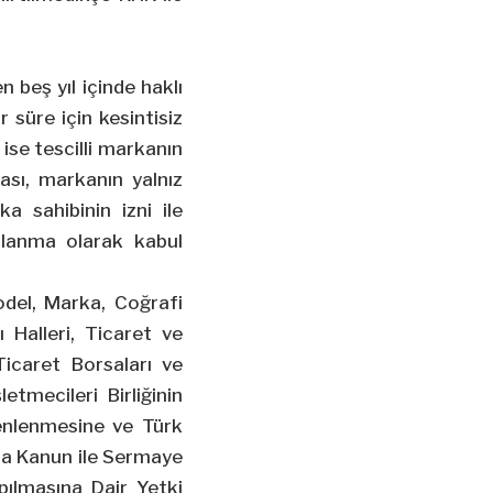
n beş yıl içinde haklı
 süre için kesintisiz
 ise tescilli markanın
ması, markanın yalnız
a sahibinin izni ile
ullanma olarak kabul
Model, Marka, Coğrafi
 Halleri, Ticaret ve
Ticaret Borsaları ve
etmecileri Birliğinin
üzenlenmesine ve Türk
da Kanun ile Sermaye
ılmasına Dair Yetki