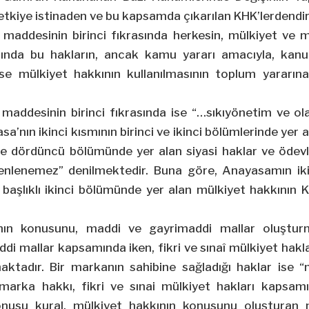
tkiye istinaden ve bu kapsamda çıkarılan KHK’lerdendir
maddesinin birinci fıkrasında herkesin, mülkiyet ve m
asında bu hakların, ancak kamu yararı amacıyla, kanunl
se mülkiyet hakkının kullanılmasının toplum yararın
maddesinin birinci fıkrasında ise “…sıkıyönetim ve ola
’nın ikinci kısmının birinci ve ikinci bölümlerinde yer a
 ile dördüncü bölümünde yer alan siyasi haklar ve öd
nlenemez” denilmektedir. Buna göre, Anayasamın ikin
 başlıklı ikinci bölümünde yer alan mülkiyet hakkının
nın konusunu, maddi ve gayrimaddi mallar oluşturm
di mallar kapsamında iken, fikri ve sınaî mülkiyet hakl
ktadır. Bir markanın sahibine sağladığı haklar ise “
marka hakkı, fikri ve sınai mülkiyet hakları kapsam
konusu kural, mülkiyet hakkının konusunu oluşturan m