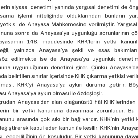
erin siyasal denetimi yanında yargısal denetimi de ön
sama işlemi niteliğinde olduklarından bunların yarg
yetkisi de Anayasa Mahkemesine verilmiştir. Yargısa
nununa sonra da Anayasa’ya uygunluğu sorunlarının çö
yasamın 148. maddesinde KHK’lerin yetki kanunl
eğil, yalnızca Anayasa’ya şekil ve esas bakımlar
öz edilmekte ise de Anayasa’ya uygunluk denetimi
nuna uygunluğunun denetimi girer. Çünkü Anayasa’da
a belirtilen sınırlar içerisinde KHK çıkarma yetkisi ver
ılması, KHK’yi Anayasa’ya aykırı duruma getirir. Bö
sı Anayasa’ya aykırı olması ile özdeşleşir.
ğrudan Anayasa’dan alan olağanüstü hâl KHK’lerinden f
erin bir yetki kanununa dayanması zorunludur. Bu n
anunu arasında çok sıkı bir bağ vardır. KHK’nin yetki 
eğiştirerek kabul eden kanun île kesilir. KHK’nin Anaya
 geçerliliğinin ön koşuludur. Bir yetki kanununa daya