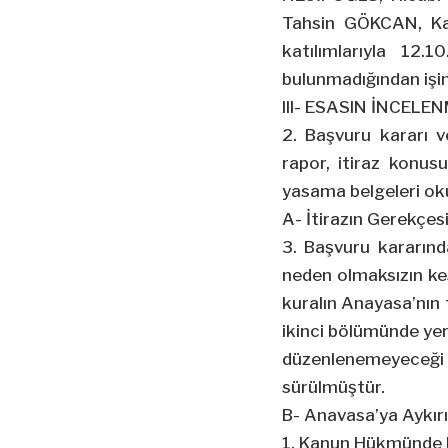
Tahsin GÖKCAN, Ka
katılımlarıyla 12.
bulunmadığından işin
III- ESASIN İNCELE
2. Başvuru kararı v
rapor, itiraz konusu
yasama belgeleri ok
A- İtirazın Gerekçes
3. Başvuru kararında
neden olmaksızın kesi
kuralın Anayasa’nın t
ikinci bölümünde yer
düzenlenemeyeceği 
sürülmüştür.
B- Anavasa’ya Aykırı
1. Kanun Hükmünde 