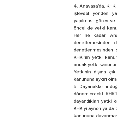
4. Anayasa’da. KHK’l
işlevsel yönden ya
yapılması görev ve 
öncelikle yetki ka
Her ne kadar, Ana
denetlemesinden d
denetlenmesinden s
KHK’nin yetki kanu
ancak yetki kanunund
Yetkinin dışına çık
kanununa aykırı olma
5. Dayanaklarını do
dönemlerdeki KHK’l
dayandıkları yetki k
KHK’yi aynen ya da d
kanununa dayanması,