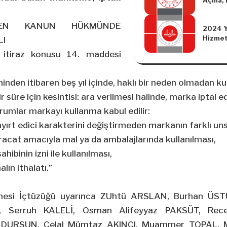
Açma, 
Verme 
Değişik
NİLEN KANUN HÜKMÜNDE
2024 Y
Yönetm
Hizmet
I
Uygula
 itiraz konusu 14. maddesi
hinden itibaren beş yıl içinde, haklı bir neden olmadan 
ir süre için kesintisi: ara verilmesi halinde, marka iptal edi
urumlar markayı kullanma kabul edilir:
ayırt edici karakterini değiştirmeden markanın farklı uns
hracat amacıyla mal ya da ambalajlarında kullanılması,
hibinin izni ile kullanılması,
lın ithalatı.”
esi İçtüzüğü uyarınca ZUhtü ARSLAN, Burhan ÜSTÜ
, Serruh KALELİ, Osman Alifeyyaz PAKSÜT, Rec
 DURSUN, Celal Mümtaz AKINCI, Muammer TOPAL, 