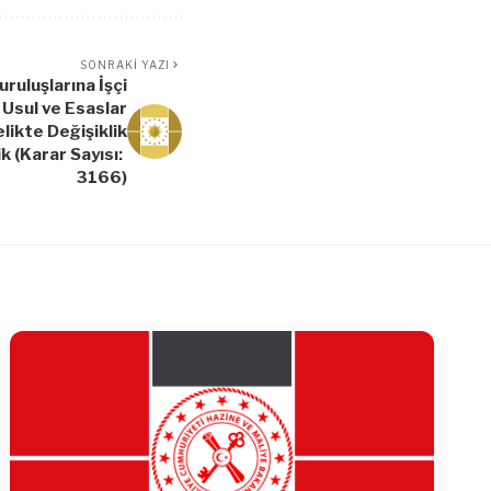
SONRAKI YAZI
uluşlarına İşçi
Usul ve Esaslar
ikte Değişiklik
k (Karar Sayısı:
3166)