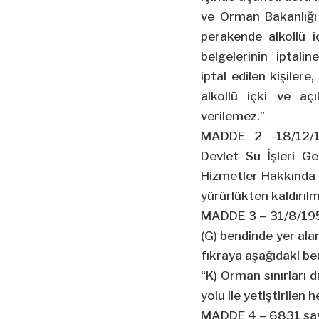
ve Orman Bakanlığı 
perakende alkollü iç
belgelerinin iptalin
iptal edilen kişilere
alkollü içki ve açı
verilemez.”
MADDE 2 -18/12/19
Devlet Su İşleri G
Hizmetler Hakkında
yürürlükten kaldırılmı
MADDE 3 – 31/8/1956 
(G) bendinde yer alan
fıkraya aşağıdaki be
“K) Orman sınırları 
yolu ile yetiştirilen 
MADDE 4 – 6831 sayıl