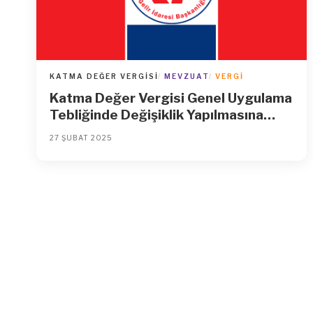
KATMA DEĞER VERGISI
MEVZUAT
VERGI
Katma Değer Vergisi Genel Uygulama
Tebliğinde Değişiklik Yapılmasına
Dair Tebliğ (Seri No: 54)
27 ŞUBAT 2025