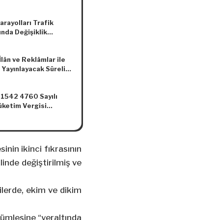
rayolları Trafik
nda Değişiklik
asına Dair Kanun
lân ve Reklâmlar ile
 Yayınlayacak Süreli
ar Yönetmeliğinde
lik Yapılmasına Dair
1542 4760 Sayılı
elik
üketim Vergisi
 Ekli (I), (II) ve (III)
Listelerde Yer Alan
da Uygulanan Özel
 Vergisi Tutarları ile
nin ikinci fıkrasının
ının Belirlenmesi ve
linde değiştirilmiş ve
ararnamelerde
lik Yapılmasına İlişkin
ilerde, ekim ve dikim
cümlesine “yeraltında