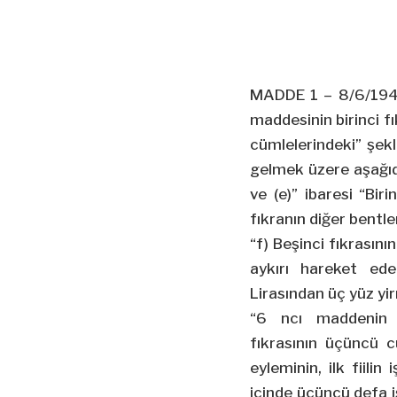
MADDE 1 – 8/6/1942 t
maddesinin birinci fık
cümlelerindeki” şekl
gelmek üzere aşağıda
ve (e)” ibaresi “Biri
fıkranın diğer bentle
“f) Beşinci fıkrasın
aykırı hareket ede
Lirasından üç yüz yir
“6 ncı maddenin ü
fıkrasının üçüncü c
eyleminin, ilk fiili
içinde üçüncü defa i