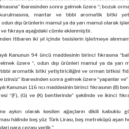
lmasına” ibaresinden sonra gelmek üzere “; bozuk orm
rı kurulmasına, mantar ve tıbbi aromatik bitki yetiş
n odun dışı ürünlerin mamul ya da yarı mamul olarak işl
 ve fıkraya aşağıdaki cümle eklenmiştir.
den itibaren iki yıl içinde tesislerin işletmeye alınmama
lı Kanunun 94 üncü maddesinin birinci fıkrasına “balık
elmek üzere “, odun dışı ürünleri mamul ya da yarı 
tıbbi aromatik bitki yetiştiriciliğini ve orman bitkisi fida
de izinsiz” ibaresinden sonra gelmek üzere “yapanlar ve” 
ı Kanunun 116 ncı maddesinin birinci fıkrasının (B) bend
esi “(F), (G) ve (K) bentlerinde” şeklinde ve ikinci fık
 aykırı olarak kesilen ağaçların dikili kabuklu g
ası hâlinde beş yüz Türk Lirası, beş metreküpü aşan he
dari para cezası verilir.”