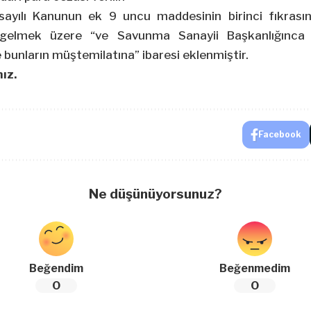
ılı Kanunun ek 9 uncu maddesinin birinci fıkrasına
 gelmek üzere “ve Savunma Sanayii Başkanlığınca
e bunların müştemilatına” ibaresi eklenmiştir.
ız.
Facebook
Ne düşünüyorsunuz?
Beğendim
Beğenmedim
0
0