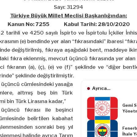
Sayı: 31294
Türkiye Büyük Millet Meclisi Başkanlığından:
Kanun No: 7255 Kabul Tarihi: 28/10/2020
arihli ve 4250 sayılı İspirto ve İspirtolu İçkiler İnh
rasının (e) bendinde yer alan “fıkrasındaki” ibaresi “fıkra
inde değiştirilmiş, fıkraya aşağıdaki bent, maddeye iki
ki fıkra eklenmiş, mevcut üçüncü fıkrasında yer alan 
nci fıkranın (a), (ç), (e) ve (f)” şeklinde ve “diğer bentl
rinde” şeklinde değiştirilmiştir.
ın üçüncü cümlesindeki yasağa
Ayrıca...
nlere, altmış beş bin Türk
mi bin Türk Lirasına kadar,”
Gemi 
çüncü fıkrası ile beşinci
Yönetm
Yapılm
ümlesinde belirtilen kabahat
Yönetm
n işlenmesinden sonraki beş yıl
Fenerb
İhale 
şlenmesi halinde ayrıca Tarım