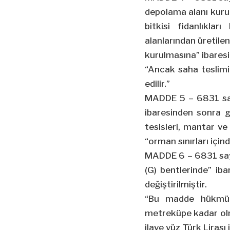
depolama alanı kuru
bitkisi fidanlıkla
alanlarından üretile
kurulmasına” ibaresi
“Ancak saha teslimin
edilir.”
MADDE 5 – 6831 sayı
ibaresinden sonra g
tesisleri, mantar ve 
“orman sınırları için
MADDE 6 – 6831 sayıl
(G) bentlerinde” ibar
değiştirilmiştir.
“Bu madde hükmüne
metreküpe kadar olm
ilave yüz Türk Lirası i