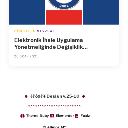
DIĞERLERI
MEVZUAT
Elektronik İhale Uygulama
Yönetmeliğinde Değişiklik
Yapılmasına Dair Yönetmelik
26 OCAK 2021
𐱁𐰀𐰋𐰉𐰀𐰞 Design v.25-10
Theme-Ruby
Elementor
Foxiz
m
© Altınöz M