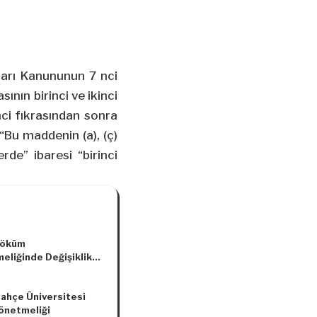
isarı Kanununun 7 nci
sının birinci ve ikinci
nci fıkrasından sonra
“Bu maddenin (a), (ç)
erde” ibaresi “birinci
Söküm
eliğinde Değişiklik
asına Dair
elik
ahçe Üniversitesi
Yönetmeliği