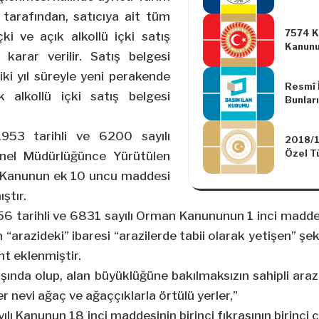
tarafından, satıcıya ait tüm
7574 Ka
ki ve açık alkollü içki satış
Kanunu
e karar verilir. Satış belgesi
Yapılm
, iki yıl süreyle yeni perakende
Resmî İ
k alkollü içki satış belgesi
Bunları
Yayınl
Değişik
53 tarihli ve 6200 sayılı
2018/1
Yönetm
Özel T
enel Müdürlüğünce Yürütülen
Kanununa
 Kanunun ek 10 uncu maddesi
Sayılı 
Mallar
ştır.
Tüketim
tarihli ve 6831 sayılı Orman Kanununun 1 inci maddesi
Oranlar
 “arazideki” ibaresi “arazilerde tabii olarak yetişen” şek
Bazı K
Değişik
nt eklenmiştir.
Karar
dışında olup, alan büyüklüğüne bakılmaksızın sahipli araz
her nevi ağaç ve ağaççıklarla örtülü yerler,”
ı Kanunun 18 inci maddesinin birinci fıkrasının birinci 