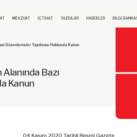
UAT
MEVZUAT
İÇTİHAT
YAZDILAR
HABERLER
BİLGİ BANKA
Bazı Düzenlemeler Yapılması Hakkında Kanun
n Alanında Bazı
da Kanun
04 Kasım 2020 Tarihli Resmî Gazete