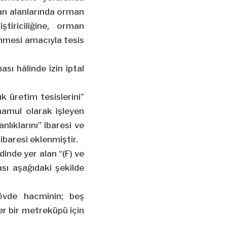
an alanlarında orman
tiriciliğine, orman
enmesi amacıyla tesis
sı hâlinde izin iptal
 üretim tesislerini”
mamul olarak işleyen
nlıklarını” ibaresi ve
ibaresi eklenmiştir.
inde yer alan “(F) ve
rası aşağıdaki şekilde
övde hacminin; beş
r bir metreküpü için