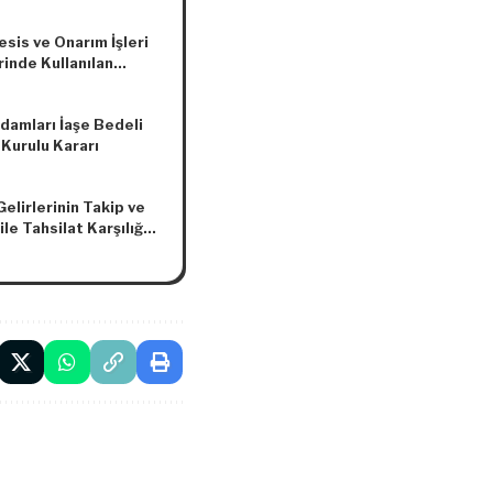
ğiştirme Yönetmeliği
asına Dair Karar
 Sayısı: 10800)
esis ve Onarım İşleri
rinde Kullanılan
itlik Karneleri ve İş
e Belgelerinin 2023/2
damları İaşe Bedeli
 Ait Değerlendirme
 Kurulu Kararı
ıları Hakkında Tebliğ
elirlerinin Takip ve
 ile Tahsilat Karşılığı
len Ödeneğin
ımı Hakkında
elikte Değişiklik
asına Dair
elik