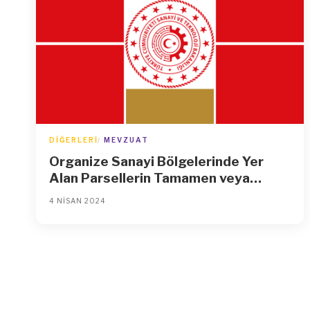
DIĞERLERI
MEVZUAT
Organize Sanayi Bölgelerinde Yer
Alan Parsellerin Tamamen veya
Kısmen Bedelsiz Tahsisine Dair
4 NISAN 2024
Yönetmelikte Değişiklik Yapılmasına
Dair Yönetmelik