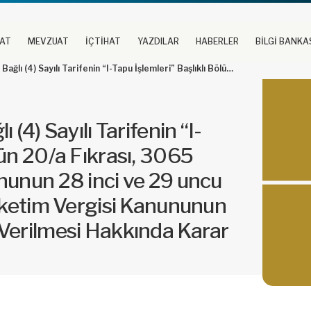
UAT
MEVZUAT
İÇTİHAT
YAZDILAR
HABERLER
BİLGİ BANKA
ası, 3065 Sayılı Katma Değer Vergisi Kanununun 28 inci ve 29 uncu Maddeleri ile 4760 Sayılı Özel Tüketim Vergisi Kanununun 12 nci Maddesi Gereğince Karar Verilmesi Hakkında Karar (Karar Sayısı: 287)
(4) Sayılı Tarifenin “I-
ün 20/a Fıkrası, 3065
nunun 28 inci ve 29 uncu
Tüketim Vergisi Kanununun
Verilmesi Hakkında Karar