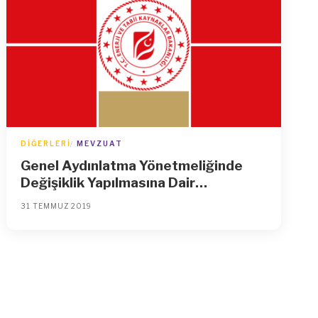
DIĞERLERI
MEVZUAT
Genel Aydınlatma Yönetmeliğinde
Değişiklik Yapılmasına Dair
Yönetmelik
31 TEMMUZ 2019