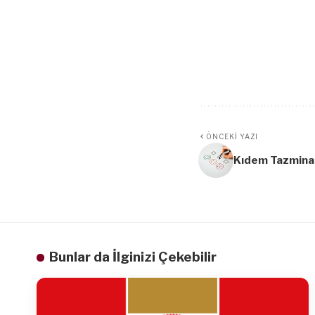
ÖNCEKI YAZI
Kıdem Tazminat
Bunlar da İlginizi Çekebilir