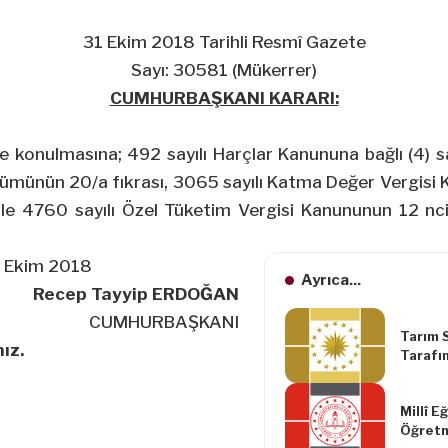
31 Ekim 2018 Tarihli Resmî Gazete
Sayı: 30581 (Mükerrer)
CUMHURBAŞKANI KARARI:
ğe konulmasına; 492 sayılı Harçlar Kanununa bağlı (4) say
bölümünün 20/a fıkrası, 3065 sayılı Katma Değer Vergisi
ile 4760 sayılı Özel Tüketim Vergisi Kanununun 12 nc
 Ekim 2018
Ayrıca...
Recep Tayyip ERDOĞAN
CUMHURBAŞKANI
Tarım 
ız.
Tarafı
Kapsam
Ürünler
Millî E
Desteği
Öğretm
Karard