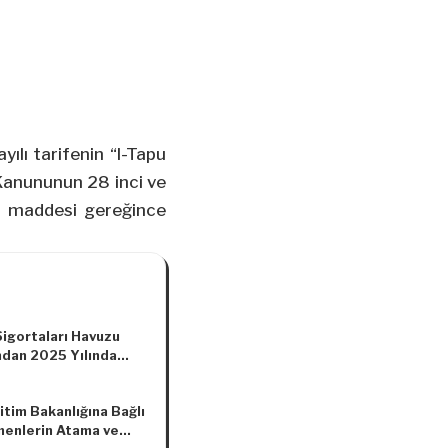
ılı tarifenin “I-Tapu
 Kanununun 28 inci ve
i maddesi gereğince
Sigortaları Havuzu
ndan 2025 Yılında
a Alınacak Riskler,
 ve Bölgeler ile Prim
ğitim Bakanlığına Bağlı
 Oranlarına İlişkin
enlerin Atama ve
a Değişiklik