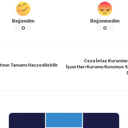
Beğendim
Beğenmedim
0
0
Ceza İnfaz Kurumları
ının Tamamı Haczedilebilir
İşyurtları Kurumu Konsinye S