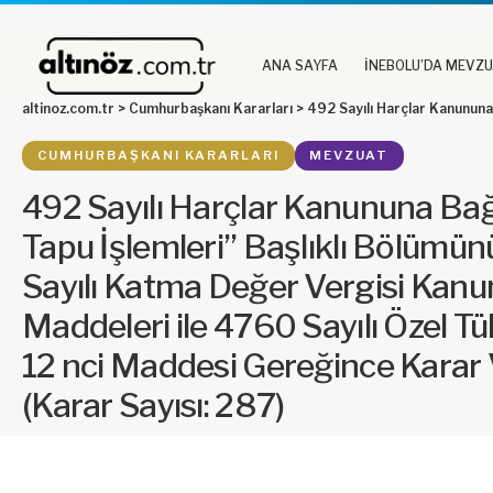
ANA SAYFA
İNEBOLU’DA MEVZ
altinoz.com.tr
>
Cumhurbaşkanı Kararları
>
492 Sayılı Harçlar Kanununa Bağlı (4) Sayılı Tarifenin “I-Tapu İşlemleri” Başlıklı Bölümünün 20/a Fıkr
CUMHURBAŞKANI KARARLARI
MEVZUAT
492 Sayılı Harçlar Kanununa Bağlı 
Tapu İşlemleri” Başlıklı Bölümün
Sayılı Katma Değer Vergisi Kanu
Maddeleri ile 4760 Sayılı Özel 
12 nci Maddesi Gereğince Karar 
(Karar Sayısı: 287)