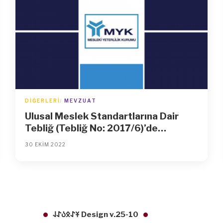
DIĞERLERI
MEVZUAT
Ulusal Meslek Standartlarına Dair
Tebliğ (Tebliğ No: 2017/6)’de
Değişiklik Yapılmasına Dair Tebliğ
30 EKIM 2022
(No: 2022/19)
𐱁𐰀𐰋𐰉𐰀𐰞 Design v.25-10