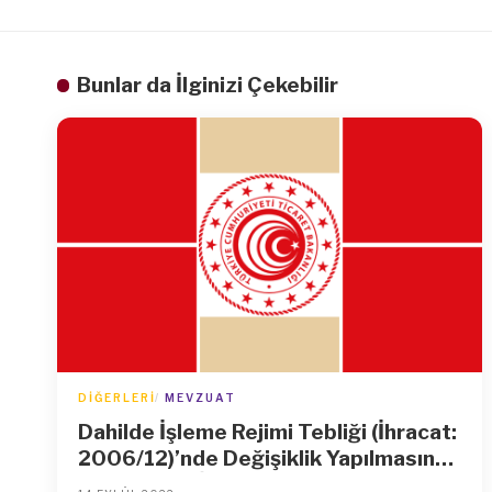
Bunlar da İlginizi Çekebilir
DIĞERLERI
MEVZUAT
Dahilde İşleme Rejimi Tebliği (İhracat:
2006/12)’nde Değişiklik Yapılmasına
Dair Tebliğ (İhracat: 2022/6)