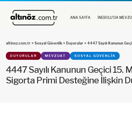
ANA SAYFA
İNEBOLU’DA MEVZ
altinoz.com.tr
>
Sosyal Güvenlik
>
Duyurular
>
4447 Sayılı Kanunun Geçici 1
DUYURULAR
MEVZUAT
SOSYAL GÜVENLIK
4447 Sayılı Kanunun Geçici 15.
Sigorta Primi Desteğine İlişkin 