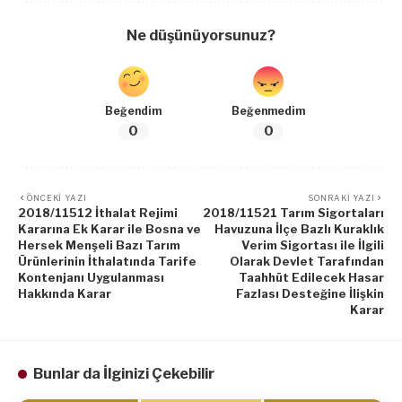
Ne düşünüyorsunuz?
Beğendim
Beğenmedim
0
0
ÖNCEKI YAZI
SONRAKI YAZI
2018/11512 İthalat Rejimi
2018/11521 Tarım Sigortaları
Kararına Ek Karar ile Bosna ve
Havuzuna İlçe Bazlı Kuraklık
Hersek Menşeli Bazı Tarım
Verim Sigortası ile İlgili
Ürünlerinin İthalatında Tarife
Olarak Devlet Tarafından
Kontenjanı Uygulanması
Taahhüt Edilecek Hasar
Hakkında Karar
Fazlası Desteğine İlişkin
Karar
Bunlar da İlginizi Çekebilir