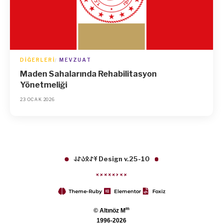
DIĞERLERI
MEVZUAT
Maden Sahalarında Rehabilitasyon
Yönetmeliği
23 OCAK 2026
𐱁𐰀𐰋𐰉𐰀𐰞 Design v.25-10
Theme-Ruby
Elementor
Foxiz
m
© Altınöz M
1996-2026