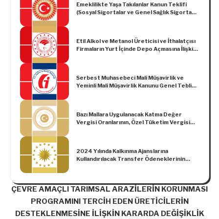
Emeklilikte Yaşa Takılanlar Kanun Teklifi
(Sosyal Sigortalar ve Genel Sağlık Sigortası
Kanunu ile 375 Sayılı Kanun Hükmünde
Kararnamede Değişiklik Yapılmasına Dair
Kanun Teklifi, Genel Gerekçesi ve Madde
Etil Alkol ve Metanol Üreticisi ve İthalatçısı
Gerekçeleri)
Firmaların Yurt İçinde Depo Açmasına İlişkin
Usul ve Esaslar Hakkında Tebliğ (No:
2024/25)
Serbest Muhasebeci Mali Müşavirlik ve
Yeminli Mali Müşavirlik Kanunu Genel Tebliği
(Sıra No: 46)
Bazı Mallara Uygulanacak Katma Değer
Vergisi Oranlarının, Özel Tüketim Vergisi
Oran ve Tutarlarının ve Tütün Fonu
Tutarlarının Belirlenmesi Hakkında Karar
(BKK 2015/8353)
2024 Yılında Kalkınma Ajanslarına
Kullandırılacak Transfer Ödeneklerinin
Belirlenmesine İlişkin Karar (Karar Sayısı:
8240)
ÇEVRE AMAÇLI TARIMSAL ARAZİLERİN KORUNMASI
PROGRAMINI TERCİH EDEN ÜRETİCİLERİN
DESTEKLENMESİNE İLİŞKİN KARARDA DEĞİŞİKLİK