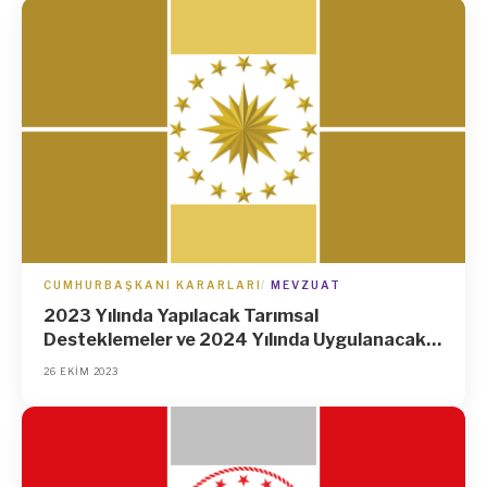
CUMHURBAŞKANI KARARLARI
MEVZUAT
2023 Yılında Yapılacak Tarımsal
Desteklemeler ve 2024 Yılında Uygulanacak
Sertifikalı Tohum Kullanım Desteğine İlişkin
26 EKIM 2023
Kararda Değişiklik Yapılmasına Dair Karar
(Karar Sayısı: 7741)