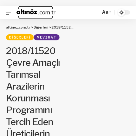
Aa
altinoz.com.tr
>
Diğerleri
>
2018/11520 Çevre Amaçlı Tarımsal Arazilerin Korunması Programını Tercih Eden Üreticilerin Desteklenmesine İlişkin Kararda Değişiklik Yapılmasına Dair Karar
DIĞERLERI
MEVZUAT
2018/11520
Çevre Amaçlı
Tarımsal
Arazilerin
Korunması
Programını
Tercih Eden
Üreticilerin