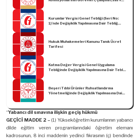
Usullerine Dair Yönetmelikte Değişiklik
Yapılması Hakkında Yönetmelik
Kurumlar Vergisi Genel Tebliği (Seri No:
1)’nde Değişiklik Yapılmasına Dair Tebliğ
(Seri No: 14)
Hukuk Muhakemeleri Kanunu Tanık Ücret
Tarifesi
Katma Değer Vergisi Genel Uygulama
Tebliğinde Değişiklik Yapılmasına Dair Tebliğ
(Seri No: 12)
Beşeri Tıbbi Ürünler Ruhsatlandırma
Yönetmeliğinde Değişiklik Yapılmasına Dair
Yönetmelik
“
Yabancı dil sınavına ilişkin geçiş hükmü
GEÇİCİ MADDE 2 –
(1) Yükseköğretim kurumlarının yabancı
dilde eğitim veren programlarındaki öğretim elemanı
kadrosunun, 8 inci maddenin yedinci fıkrasının (ç) bendinde