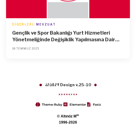
DIĞERLERI
MEVZUAT
Gençlik ve Spor Bakanlığı Yurt Hizmetleri
Yönetmeliğinde Değişiklik Yapılmasına Dair
Yönetmelik
18 TEMMUZ 2025
𐱁𐰀𐰋𐰉𐰀𐰞 Design v.25-10
Theme-Ruby
Elementor
Foxiz
m
© Altınöz M
1996-2026