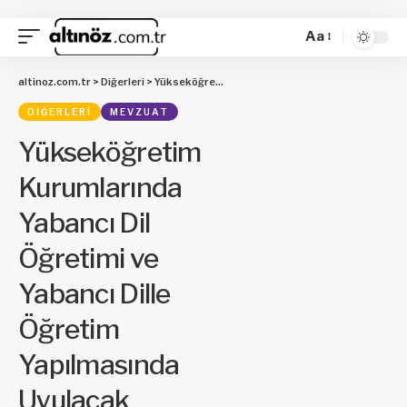
Aa
altinoz.com.tr
>
Diğerleri
>
Yükseköğretim Kurumlarında Yabancı Dil Öğretimi ve Yabancı Dille Öğretim Yapılmasında Uyulacak Esaslara İlişkin Yönetmelikte Değişiklik Yapılmasına Dair Yönetmelik
DIĞERLERI
MEVZUAT
Yükseköğretim
Kurumlarında
Yabancı Dil
Öğretimi ve
Yabancı Dille
Öğretim
Yapılmasında
Uyulacak