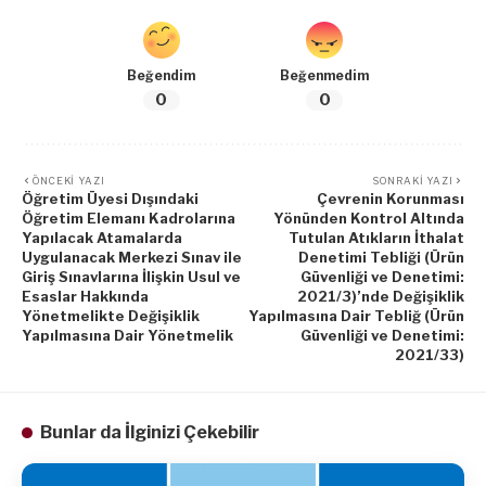
Beğendim
Beğenmedim
0
0
ÖNCEKI YAZI
SONRAKI YAZI
Öğretim Üyesi Dışındaki
Çevrenin Korunması
Öğretim Elemanı Kadrolarına
Yönünden Kontrol Altında
Yapılacak Atamalarda
Tutulan Atıkların İthalat
Uygulanacak Merkezi Sınav ile
Denetimi Tebliği (Ürün
Giriş Sınavlarına İlişkin Usul ve
Güvenliği ve Denetimi:
Esaslar Hakkında
2021/3)’nde Değişiklik
Yönetmelikte Değişiklik
Yapılmasına Dair Tebliğ (Ürün
Yapılmasına Dair Yönetmelik
Güvenliği ve Denetimi:
2021/33)
Bunlar da İlginizi Çekebilir