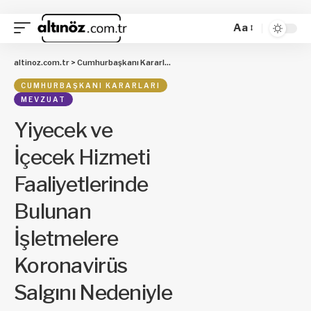
Aa
altinoz.com.tr
>
Cumhurbaşkanı Kararları
>
Yiyecek ve İçecek Hizmeti Faaliye
CUMHURBAŞKANI KARARLARI
MEVZUAT
Yiyecek ve
İçecek Hizmeti
Faaliyetlerinde
Bulunan
İşletmelere
Koronavirüs
Salgını Nedeniyle