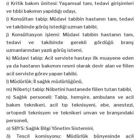
ı) Kritik bakım ünitesi: Yaşamsal tanı, tedavi girişimleri
ve tıbbi bakımın yapıldığı odayı,
i) Konsültan tabip: Müdavi tabibin hastanın tanı, tedavi
ve takibinde görüş istediği uzman tabibi,
j) Konsültasyon işlemi: Müdavi tabibin hastanın tanı,
tedavi ve takibinde gerekli gördüğü branş
uzmanlarından yazılı görüş istemi,
k) Müdavi tabip: Acil serviste hastayı ilk muayene eden
ya da hastanın bakımını resmî olarak devir alan ve fiilen
acil serviste görev yapan tabibi,
l) Müdürlük: İl sağlık müdürlüğünü,
m) Nöbetçi tabip: Nöbetini hastanede fiilen tutan tabibi,
n) Sağlık personeli: Tabip, hemşire, ambulans ve acil
bakım teknikeri, acil tıp teknisyeni, ebe, anestezi,
ortopedi teknisyen ve teknikeri unvan ve branşındaki
personeli,
o) SBYS: Sağlık Bilgi Yönetim Sistemini,
ö) Tescil komisyonu: Müdürlük bünyesinde acil