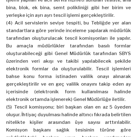
işlemi yapılan ve acil servis hizmeti sunulan tesiste; ana
bina, blok, ek bina, semt polikliniği gibi her birim ve
yerleşke için ayrı ayrı tescil işlemi gerçekleştirilir.
(4) Acil servislerin seviye tespiti, bu Tebliğde yer alan
standartlara göre yerinde inceleme yapılarak müdürlük
tarafından oluşturulacak tescil komisyonları ile yapılır.
Bu amaçla müdürlükler tarafından basılı formlar
oluşturabileceği gibi Genel Müdürlük tarafından SBYS
üzerinden veri akışı ve takibi yapılabilecek şekilde
elektronik formlar da oluşturulabilir. Tescil işlemleri
bahse konu forma istinaden valilik onayı alınarak
gerçekleştirilir ve en geç valilik onayını takip eden ay
içerisinde (elektronik form kullanılması halinde
elektronik ortamda işlenerek) Genel Müdürlüğe iletilir.
(5) Tescil komisyonu; biri başkan olan en az 5 üyeden
oluşur. İhtiyaç duyulması halinde altıncı fıkrada belirtilen
nitelikte kişiler arasından üye sayısı arttırılabilir.
Komisyon başkanı sağlık tesisinin türüne göre