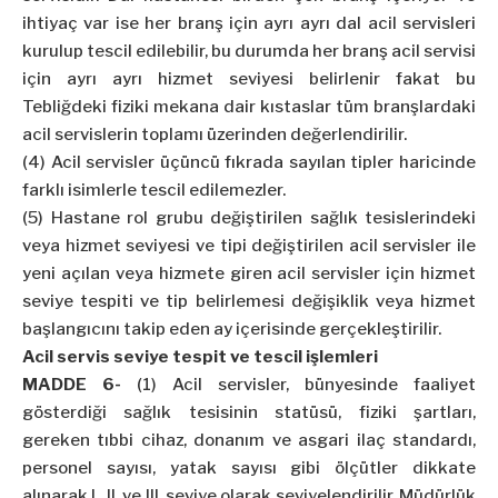
ihtiyaç var ise her branş için ayrı ayrı dal acil servisleri
kurulup tescil edilebilir, bu durumda her branş acil servisi
için ayrı ayrı hizmet seviyesi belirlenir fakat bu
Tebliğdeki fiziki mekana dair kıstaslar tüm branşlardaki
acil servislerin toplamı üzerinden değerlendirilir.
(4) Acil servisler üçüncü fıkrada sayılan tipler haricinde
farklı isimlerle tescil edilemezler.
(5) Hastane rol grubu değiştirilen sağlık tesislerindeki
veya hizmet seviyesi ve tipi değiştirilen acil servisler ile
yeni açılan veya hizmete giren acil servisler için hizmet
seviye tespiti ve tip belirlemesi değişiklik veya hizmet
başlangıcını takip eden ay içerisinde gerçekleştirilir.
Acil servis seviye tespit ve tescil işlemleri
MADDE 6-
(1) Acil servisler, bünyesinde faaliyet
gösterdiği sağlık tesisinin statüsü, fiziki şartları,
gereken tıbbi cihaz, donanım ve asgari ilaç standardı,
personel sayısı, yatak sayısı gibi ölçütler dikkate
alınarak I., II. ve III. seviye olarak seviyelendirilir. Müdürlük