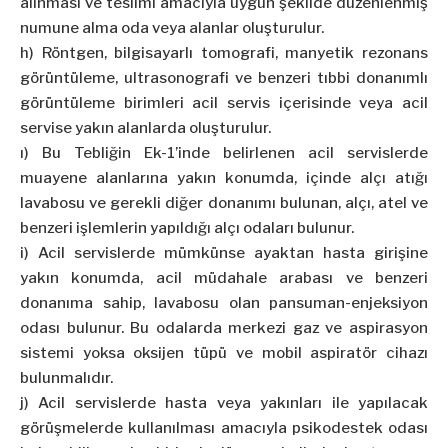
alınması ve teslimi amacıyla uygun şekilde düzenlenmiş
numune alma oda veya alanlar oluşturulur.
h) Röntgen, bilgisayarlı tomografi, manyetik rezonans
görüntüleme, ultrasonografi ve benzeri tıbbi donanımlı
görüntüleme birimleri acil servis içerisinde veya acil
servise yakın alanlarda oluşturulur.
ı) Bu Tebliğin Ek-1’inde belirlenen acil servislerde
muayene alanlarına yakın konumda, içinde alçı atığı
lavabosu ve gerekli diğer donanımı bulunan, alçı, atel ve
benzeri işlemlerin yapıldığı alçı odaları bulunur.
i) Acil servislerde mümkünse ayaktan hasta girişine
yakın konumda, acil müdahale arabası ve benzeri
donanıma sahip, lavabosu olan pansuman-enjeksiyon
odası bulunur. Bu odalarda merkezi gaz ve aspirasyon
sistemi yoksa oksijen tüpü ve mobil aspiratör cihazı
bulunmalıdır.
j) Acil servislerde hasta veya yakınları ile yapılacak
görüşmelerde kullanılması amacıyla psikodestek odası