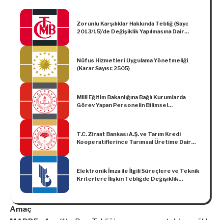
Zorunlu Karşılıklar Hakkında Tebliğ (Sayı:
2013/15)’de Değişiklik Yapılmasına Dair
Tebliğ (Sayı: 2025/2)
Nüfus Hizmetleri Uygulama Yönetmeliği
(Karar Sayısı: 2505)
Millî Eğitim Bakanlığına Bağlı Kurumlarda
Görev Yapan Personelin Bilimsel
Toplantılara Katılım Yönergesi
T.C. Ziraat Bankası A.Ş. ve Tarım Kredi
Kooperatiflerince Tarımsal Üretime Dair
Düşük Faizli Yatırım ve İşletme Kredisi
Kullandırılmasına İlişkin Uygulama Esasları
Tebliği (Tebliğ No: 2020/4)’nde Değişiklik
Elektronik İmza ile İlgili Süreçlere ve Teknik
Yapılmasına Dair Tebliğ (No: 2022/40)
Kriterlere İlişkin Tebliğde Değişiklik
Yapılmasına Dair Tebliğ
Amaç