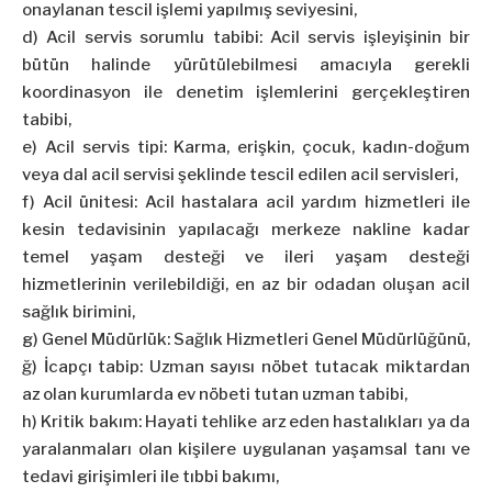
onaylanan tescil işlemi yapılmış seviyesini,
d) Acil servis sorumlu tabibi: Acil servis işleyişinin bir
bütün halinde yürütülebilmesi amacıyla gerekli
koordinasyon ile denetim işlemlerini gerçekleştiren
tabibi,
e) Acil servis tipi: Karma, erişkin, çocuk, kadın-doğum
veya dal acil servisi şeklinde tescil edilen acil servisleri,
f) Acil ünitesi: Acil hastalara acil yardım hizmetleri ile
kesin tedavisinin yapılacağı merkeze nakline kadar
temel yaşam desteği ve ileri yaşam desteği
hizmetlerinin verilebildiği, en az bir odadan oluşan acil
sağlık birimini,
g) Genel Müdürlük: Sağlık Hizmetleri Genel Müdürlüğünü,
ğ) İcapçı tabip: Uzman sayısı nöbet tutacak miktardan
az olan kurumlarda ev nöbeti tutan uzman tabibi,
h) Kritik bakım: Hayati tehlike arz eden hastalıkları ya da
yaralanmaları olan kişilere uygulanan yaşamsal tanı ve
tedavi girişimleri ile tıbbi bakımı,