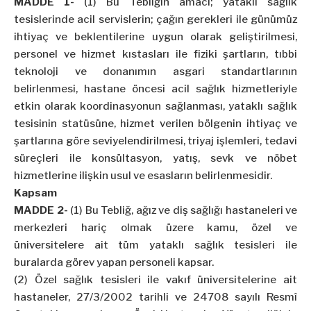
MADDE 1-
(1) Bu Tebliğin amacı; yataklı sağlık
tesislerinde acil servislerin; çağın gerekleri ile günümüz
ihtiyaç ve beklentilerine uygun olarak geliştirilmesi,
personel ve hizmet kıstasları ile fiziki şartların, tıbbi
teknoloji ve donanımın asgari standartlarının
belirlenmesi, hastane öncesi acil sağlık hizmetleriyle
etkin olarak koordinasyonun sağlanması, yataklı sağlık
tesisinin statüsüne, hizmet verilen bölgenin ihtiyaç ve
şartlarına göre seviyelendirilmesi, triyaj işlemleri, tedavi
süreçleri ile konsültasyon, yatış, sevk ve nöbet
hizmetlerine ilişkin usul ve esasların belirlenmesidir.
Kapsam
MADDE 2-
(1) Bu Tebliğ, ağız ve diş sağlığı hastaneleri ve
merkezleri hariç olmak üzere kamu, özel ve
üniversitelere ait tüm yataklı sağlık tesisleri ile
buralarda görev yapan personeli kapsar.
(2) Özel sağlık tesisleri ile vakıf üniversitelerine ait
hastaneler, 27/3/2002 tarihli ve 24708 sayılı Resmî