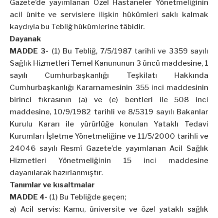
Gazete’de yayımlanan Özel Hastaneler Yönetmeliğinin
acil ünite ve servislere ilişkin hükümleri saklı kalmak
kaydıyla bu Tebliğ hükümlerine tâbidir.
Dayanak
MADDE 3-
(1) Bu Tebliğ, 7/5/1987 tarihli ve 3359 sayılı
Sağlık Hizmetleri Temel Kanununun 3 üncü maddesine, 1
sayılı Cumhurbaşkanlığı Teşkilatı Hakkında
Cumhurbaşkanlığı Kararnamesinin 355 inci maddesinin
birinci fıkrasının (a) ve (e) bentleri ile 508 inci
maddesine, 10/9/1982 tarihli ve 8/5319 sayılı Bakanlar
Kurulu Kararı ile yürürlüğe konulan Yataklı Tedavi
Kurumları İşletme Yönetmeliğine ve 11/5/2000 tarihli ve
24046 sayılı Resmî Gazete’de yayımlanan Acil Sağlık
Hizmetleri Yönetmeliğinin 15 inci maddesine
dayanılarak hazırlanmıştır.
Tanımlar ve kısaltmalar
MADDE 4-
(1) Bu Tebliğde geçen;
a) Acil servis: Kamu, üniversite ve özel yataklı sağlık