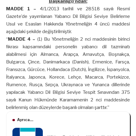
Başkanlığı)’
ndan
:
MADDE 1 –
4/1/2013 tarihli ve 28518 sayılı Resmî
Gazete’de yayımlanan Yabancı Dil Bilgisi Seviye Belirleme
Usul ve Esasları Hakkında Yönetmeliğin 4 üncü maddesi
aşağıdaki şekilde değiştirilmiştir.
“
MADDE 4 –
(1) Bu Yönetmeliğin 2 nci maddesinin birinci
fıkrası kapsamındaki personelin yabancı dil tazminatı
alabilmesi için Almanca, Arapça, Arnavutça, Boşnakça,
Bulgarca, Çince, Danimarkaca (Danish), Ermenice, Farsça,
Fransızca, Gürcüce, Hollandaca (Dutch), İngilizce, İspanyolca,
İtalyanca, Japonca, Korece, Lehçe, Macarca, Portekizce,
Rumence, Rusça, Sırpça, Ukraynaca ve Yunanca dillerinde
yapılacak Yabancı Dil Bilgisi Seviye Tespit Sınavından 375
sayılı Kanun Hükmünde Kararnamenin 2 nci maddesinde
belirlenmiş olan düzeylerde başarılı olmaları şarttır.”
Ayrıca...