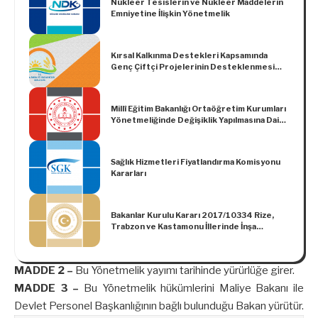
Nükleer Tesislerin ve Nükleer Maddelerin
Emniyetine İlişkin Yönetmelik
Kırsal Kalkınma Destekleri Kapsamında
Genç Çiftçi Projelerinin Desteklenmesi
Hakkında Tebliğ (No: 2018/12)
Millî Eğitim Bakanlığı Ortaöğretim Kurumları
Yönetmeliğinde Değişiklik Yapılmasına Dair
Yönetmelik
Sağlık Hizmetleri Fiyatlandırma Komisyonu
Kararları
Bakanlar Kurulu Kararı 2017/10334 Rize,
Trabzon ve Kastamonu İllerinde İnşa
Edilecek Olan Doğal Gaz Boru Hattı
Projelerinin Gerçekleştirilmesi Amacıyla
Bazı Taşınmazların Boru Hatları ile Petrol
MADDE 2 –
Bu Yönetmelik yayımı tarihinde yürürlüğe girer.
Taşıma Anonim Şirketi Genel Müdürlüğü
Tarafından Acele Kamulaştırılması Hakkında
MADDE 3 –
Bu Yönetmelik hükümlerini Maliye Bakanı ile
Karar
Devlet Personel Başkanlığının bağlı bulunduğu Bakan yürütür.