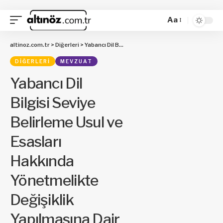
Aa
altinoz.com.tr
>
Diğerleri
>
Yabancı Dil Bilgisi Seviye Belirleme Usul ve Esasları Hakkında Yönetmelikte Değişiklik Yapılmasına Dair Yönetmelik
DIĞERLERI
MEVZUAT
Yabancı Dil
Bilgisi Seviye
Belirleme Usul ve
Esasları
Hakkında
Yönetmelikte
Değişiklik
Yapılmasına Dair