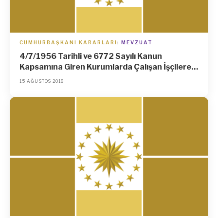
CUMHURBAŞKANI KARARLARI
MEVZUAT
4/7/1956 Tarihli ve 6772 Sayılı Kanun
Kapsamına Giren Kurumlarda Çalışan İşçilere,
2018 Yılında Verilecek İlave Tediyelerin
15 AĞUSTOS 2018
Sürelerinin Düzenlenmesi Hakkında Karar
(Karar Sayısı: 26)