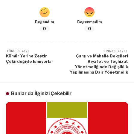
Beğendim
Beğenmedim
0
0
ÖNCEKI YAZI
SONRAKI YAZI
Kömür Yerine Zeytin
Çarşı ve Mahalle Bekçileri
Çekirdeğiyle Isınıyorlar
Kıyafet ve Teçhizat
Yönetmeliğinde Değişiklik
Yapılmasına Dair Yönetmelik
Bunlar da İlginizi Çekebilir