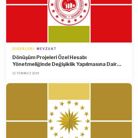
DIĞERLERI
MEVZUAT
Dönüşüm Projeleri Özel Hesabı
Yönetmeliğinde Değişiklik Yapılmasına Dair
Yönetmelik
12 TEMMUZ 2019