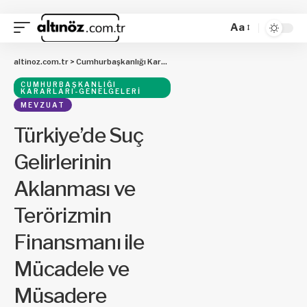
Aa
altinoz.com.tr
>
Cumhurbaşkanlığı Kararları-Genelgeleri
>
Türkiye’de Suç Gel
CUMHURBAŞKANLIĞI
KARARLARI-GENELGELERI
MEVZUAT
Türkiye’de Suç
Gelirlerinin
Aklanması ve
Terörizmin
Finansmanı ile
Mücadele ve
Müsadere