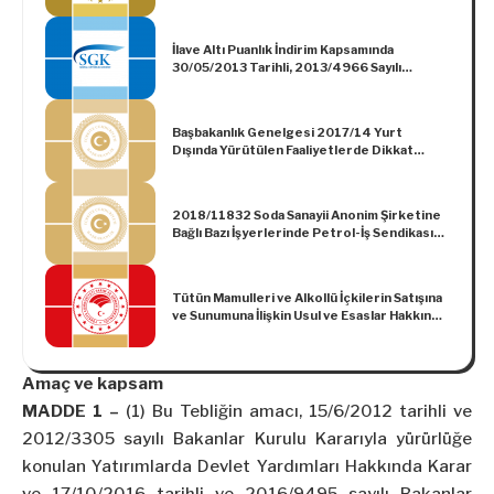
Tarife Kontenjanı Uygulanması Hakkında
Karar (Karar Sayısı: 4559)
İlave Altı Puanlık İndirim Kapsamında
30/05/2013 Tarihli, 2013/4966 Sayılı
Kararnamenin Eki (I) Sayılı Listede Belirtilen
İllerde Faaliyet Gösteren İşyerlerinin
İndirimden Yararlanma Süresinin
Başbakanlık Genelgesi 2017/14 Yurt
Uzatılmasına İlişkin Duyuru
Dışında Yürütülen Faaliyetlerde Dikkat
Edilmesi Gereken Hususlar
2018/11832 Soda Sanayii Anonim Şirketine
Bağlı Bazı İşyerlerinde Petrol-İş Sendikası
Tarafından Alınmış Olan Grev Kararının Millî
Güvenliği Bozucu Nitelikte Görüldüğünden
Ertelenmesi Hakkında Karar
Tütün Mamulleri ve Alkollü İçkilerin Satışına
ve Sunumuna İlişkin Usul ve Esaslar Hakkında
Yönetmeliğin 15 inci Maddesinin
Uygulanması İle İlgili Tebliğ (No: 2022/49)
Amaç ve kapsam
MADDE 1 –
(1) Bu Tebliğin amacı, 15/6/2012 tarihli ve
2012/3305 sayılı Bakanlar Kurulu Kararıyla yürürlüğe
konulan Yatırımlarda Devlet Yardımları Hakkında Karar