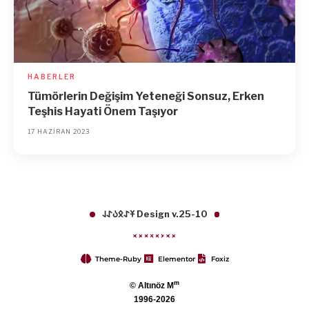
HABERLER
Tümörlerin Değişim Yeteneği Sonsuz, Erken
Teşhis Hayati Önem Taşıyor
17 HAZIRAN 2023
𐱁𐰀𐰋𐰉𐰀𐰞 Design v.25-10
Theme-Ruby
Elementor
Foxiz
m
© Altınöz M
1996-2026