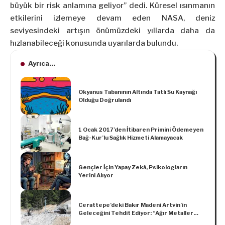
büyük bir risk anlamına geliyor” dedi. Küresel ısınmanın
etkilerini izlemeye devam eden NASA, deniz
seviyesindeki artışın önümüzdeki yıllarda daha da
hızlanabileceği konusunda uyarılarda bulundu.
Ayrıca...
Okyanus Tabanının Altında Tatlı Su Kaynağı
Olduğu Doğrulandı
1 Ocak 2017’den İtibaren Primini Ödemeyen
Bağ-Kur’lu Sağlık Hizmeti Alamayacak
Gençler İçin Yapay Zekâ, Psikologların
Yerini Alıyor
Cerattepe’deki Bakır Madeni Artvin’in
Geleceğini Tehdit Ediyor: “Ağır Metaller
Ölüm ve Zorunlu Göç Getirecek”