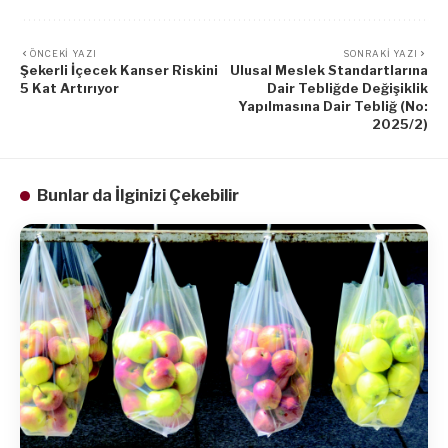
ÖNCEKI YAZI
SONRAKI YAZI
Şekerli İçecek Kanser Riskini
Ulusal Meslek Standartlarına
5 Kat Artırıyor
Dair Tebliğde Değişiklik
Yapılmasına Dair Tebliğ (No:
2025/2)
Bunlar da İlginizi Çekebilir