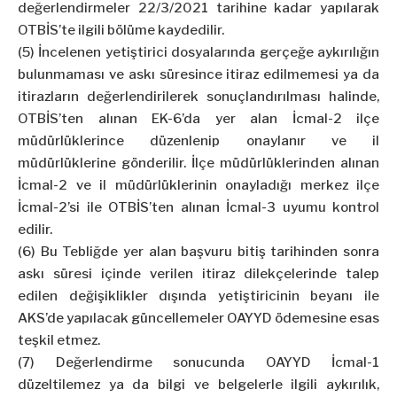
değerlendirmeler 22/3/2021 tarihine kadar yapılarak
OTBİS’te ilgili bölüme kaydedilir.
(5) İncelenen yetiştirici dosyalarında gerçeğe aykırılığın
bulunmaması ve askı süresince itiraz edilmemesi ya da
itirazların değerlendirilerek sonuçlandırılması halinde,
OTBİS’ten alınan EK-6’da yer alan İcmal-2 ilçe
müdürlüklerince düzenlenip onaylanır ve il
müdürlüklerine gönderilir. İlçe müdürlüklerinden alınan
İcmal-2 ve il müdürlüklerinin onayladığı merkez ilçe
İcmal-2’si ile OTBİS’ten alınan İcmal-3 uyumu kontrol
edilir.
(6) Bu Tebliğde yer alan başvuru bitiş tarihinden sonra
askı süresi içinde verilen itiraz dilekçelerinde talep
edilen değişiklikler dışında yetiştiricinin beyanı ile
AKS’de yapılacak güncellemeler OAYYD ödemesine esas
teşkil etmez.
(7) Değerlendirme sonucunda OAYYD İcmal-1
düzeltilemez ya da bilgi ve belgelerle ilgili aykırılık,