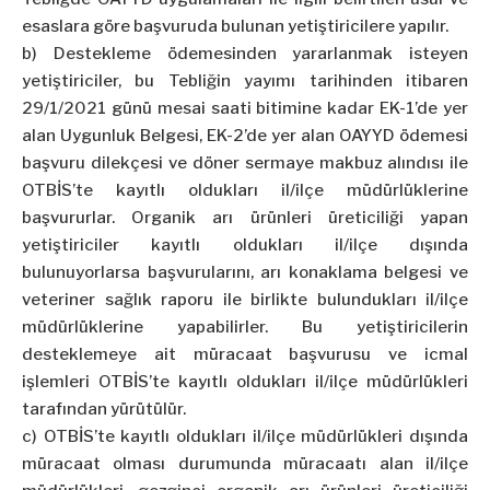
esaslara göre başvuruda bulunan yetiştiricilere yapılır.
b) Destekleme ödemesinden yararlanmak isteyen
yetiştiriciler, bu Tebliğin yayımı tarihinden itibaren
29/1/2021 günü mesai saati bitimine kadar EK-1’de yer
alan Uygunluk Belgesi, EK-2’de yer alan OAYYD ödemesi
başvuru dilekçesi ve döner sermaye makbuz alındısı ile
OTBİS’te kayıtlı oldukları il/ilçe müdürlüklerine
başvururlar. Organik arı ürünleri üreticiliği yapan
yetiştiriciler kayıtlı oldukları il/ilçe dışında
bulunuyorlarsa başvurularını, arı konaklama belgesi ve
veteriner sağlık raporu ile birlikte bulundukları il/ilçe
müdürlüklerine yapabilirler. Bu yetiştiricilerin
desteklemeye ait müracaat başvurusu ve icmal
işlemleri OTBİS’te kayıtlı oldukları il/ilçe müdürlükleri
tarafından yürütülür.
c) OTBİS’te kayıtlı oldukları il/ilçe müdürlükleri dışında
müracaat olması durumunda müracaatı alan il/ilçe