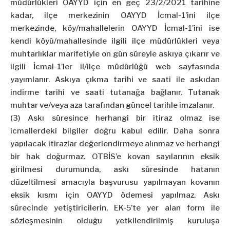
müdürlükleri OAYYD için en geç 23/2/2021 tarihine
kadar, ilçe merkezinin OAYYD İcmal-1’ini ilçe
merkezinde, köy/mahallelerin OAYYD İcmal-1’ini ise
kendi köyü/mahallesinde ilgili ilçe müdürlükleri veya
muhtarlıklar marifetiyle on gün süreyle askıya çıkarır ve
ilgili İcmal-1’ler il/ilçe müdürlüğü web sayfasında
yayımlanır. Askıya çıkma tarihi ve saati ile askıdan
indirme tarihi ve saati tutanağa bağlanır. Tutanak
muhtar ve/veya aza tarafından güncel tarihle imzalanır.
(3) Askı süresince herhangi bir itiraz olmaz ise
icmallerdeki bilgiler doğru kabul edilir. Daha sonra
yapılacak itirazlar değerlendirmeye alınmaz ve herhangi
bir hak doğurmaz. OTBİS’e kovan sayılarının eksik
girilmesi durumunda, askı süresinde hatanın
düzeltilmesi amacıyla başvurusu yapılmayan kovanın
eksik kısmı için OAYYD ödemesi yapılmaz. Askı
sürecinde yetiştiricilerin, EK-5’te yer alan form ile
sözleşmesinin olduğu yetkilendirilmiş kuruluşa