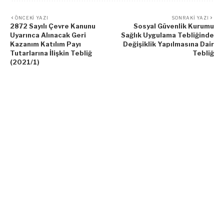
ÖNCEKI YAZI
SONRAKI YAZI
2872 Sayılı Çevre Kanunu
Sosyal Güvenlik Kurumu
Uyarınca Alınacak Geri
Sağlık Uygulama Tebliğinde
Kazanım Katılım Payı
Değişiklik Yapılmasına Dair
Tutarlarına İlişkin Tebliğ
Tebliğ
(2021/1)
Bunlar da İlginizi Çekebilir