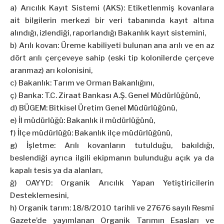
a) Arıcılık Kayıt Sistemi (AKS): Etiketlenmiş kovanlara
ait bilgilerin merkezi bir veri tabanında kayıt altına
alındığı, izlendiği, raporlandığı Bakanlık kayıt sistemini,
b) Arılı kovan: Üreme kabiliyeti bulunan ana arılı ve en az
dört arılı çerçeveye sahip (eski tip kolonilerde çerçeve
aranmaz) arı kolonisini,
c) Bakanlık: Tarım ve Orman Bakanlığını,
ç) Banka: T.C. Ziraat Bankası A.Ş. Genel Müdürlüğünü,
d) BÜGEM: Bitkisel Üretim Genel Müdürlüğünü,
e) İl müdürlüğü: Bakanlık il müdürlüğünü,
f) İlçe müdürlüğü: Bakanlık ilçe müdürlüğünü,
g) İşletme: Arılı kovanların tutulduğu, bakıldığı,
beslendiği ayrıca ilgili ekipmanın bulunduğu açık ya da
kapalı tesis ya da alanları,
ğ) OAYYD: Organik Arıcılık Yapan Yetiştiricilerin
Desteklemesini,
h) Organik tarım: 18/8/2010 tarihli ve 27676 sayılı Resmî
Gazete’de yayımlanan Organik Tarımın Esasları ve