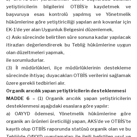
yetiştiricilerin bilgilerini OTBİS’e kaydetmek ve
başvuruya esas kontrolü yapılmış ve Yönetmelik
hükümlerine göre yetiştiriciliği yapılan arılı kovanlar için
EK-1’de yer alan Uygunluk Belgesini düzenlemek,
c) Askı sürecinde belirtilen süre sonuna kadar yapılacak
itirazları değerlendirerek bu Tebliğ hükümlerine uygun
olan düzeltmeleri yapmak,
ile sorumludurlar.
(3) İl müdürlükleri, ilçe müdürlüklerinin destekleme
sürecinde ihtiyaç duyacakları OTBİS verilerini sağlamak
üzere gerekli tedbirleri alır.
Organik arıcılık yapan yetiştiricilerin desteklenmesi
MADDE 6 –
(1) Organik arıcılık yapan yetiştiricilerin
desteklenmesi aşağıdaki esaslara göre yapılır:
a) OAYYD ödemesi, Yönetmelik hükümlerine göre
organik arı ürünleri üreticiliği yapan, AKS’de ve OTBİS’te
kayıtlı olup OTBİS raporunda statüsü organik olan ve bu
Tebliğde OAYYD uygulamaları ile ilgili belirtilen usul ve