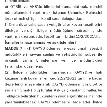
tanımlı olmalıdır.
e) OTBİS ve AKS’de bilgilerini tamamlatmak, gerekli
güncellemeleri yaptırmak, istenen Uygunluk Belgesini
ibraz etmek çiftçinin kendi sorumluluğundadır.
f) Organik arıcılık yapan yetiştiriciler kovan tespitlerini
dilekçe verdiği il/ilçe müdürlüğüne süresi içinde
yaptırmak zorundadır. Tespit tarihi bitimi 11/2/2021’dir.
İcmallerin hazırlanması ve askı işlemleri
MADDE 7 –
(1) OAYYD ödemesine esas icmal listesi, il
müdürlükleri hayvan sağlığı ve yetiştiriciliği şubesi ile
organik tarım birimlerince ve ilçe müdürlükleri
tarafından düzenlenir.
(2) İl/ilçe müdürlükleri tarafından, OAYYD’ye hak
kazanan arılı kovanlar en geç 22/2/2021 tarihine kadar
değerlendirmeye alınarak OAYYD ödemesi için EK-4’te
yer alan İcmal-1 oluşturulur. Askıya çıkarılan icmaller, bu
Tebliğde belirtilen hükümlerin yerine getirilmesi halinde
yararlanılabilecek OAYYD ödemesini ifade eder. İl/ilçe