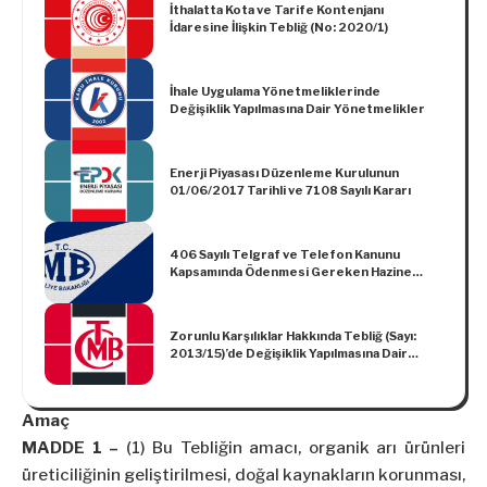
İthalatta Kota ve Tarife Kontenjanı
İdaresine İlişkin Tebliğ (No: 2020/1)
İhale Uygulama Yönetmeliklerinde
Değişiklik Yapılmasına Dair Yönetmelikler
Enerji Piyasası Düzenleme Kurulunun
01/06/2017 Tarihli ve 7108 Sayılı Kararı
406 Sayılı Telgraf ve Telefon Kanunu
Kapsamında Ödenmesi Gereken Hazine
Payına İlişkin İzahat Taleplerinin
Cevaplandırılması, Denetim ve Uzlaşma
Yönetmeliği
Zorunlu Karşılıklar Hakkında Tebliğ (Sayı:
2013/15)’de Değişiklik Yapılmasına Dair
Tebliğ (Sayı: 2025/5)
Amaç
MADDE 1 –
(1) Bu Tebliğin amacı, organik arı ürünleri
üreticiliğinin geliştirilmesi, doğal kaynakların korunması,