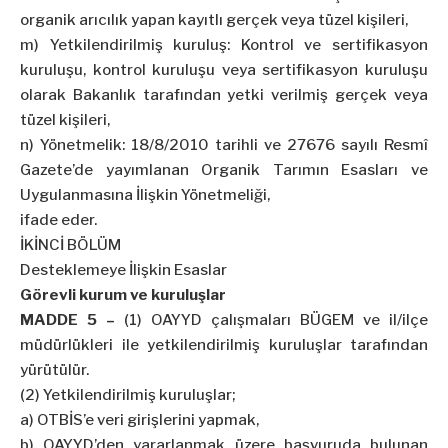
organik arıcılık yapan kayıtlı gerçek veya tüzel kişileri,
m) Yetkilendirilmiş kuruluş: Kontrol ve sertifikasyon
kuruluşu, kontrol kuruluşu veya sertifikasyon kuruluşu
olarak Bakanlık tarafından yetki verilmiş gerçek veya
tüzel kişileri,
n) Yönetmelik: 18/8/2010 tarihli ve 27676 sayılı Resmî
Gazete’de yayımlanan Organik Tarımın Esasları ve
Uygulanmasına İlişkin Yönetmeliği,
ifade eder.
İKİNCİ BÖLÜM
Desteklemeye İlişkin Esaslar
Görevli kurum ve kuruluşlar
MADDE 5 –
(1) OAYYD çalışmaları BÜGEM ve il/ilçe
müdürlükleri ile yetkilendirilmiş kuruluşlar tarafından
yürütülür.
(2) Yetkilendirilmiş kuruluşlar;
a) OTBİS’e veri girişlerini yapmak,
b) OAYYD’den yararlanmak üzere başvuruda bulunan