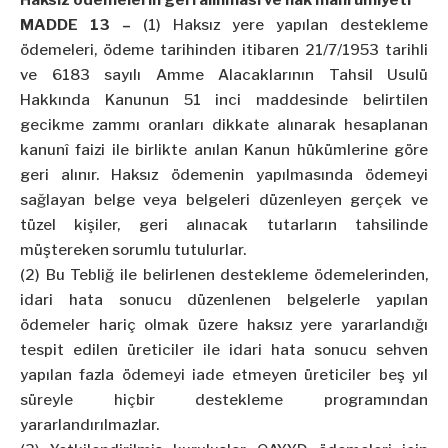
Haksız ödemelerin geri alınması ve hak mahrumiyeti
MADDE 13 –
(1) Haksız yere yapılan destekleme
ödemeleri, ödeme tarihinden itibaren 21/7/1953 tarihli
ve 6183 sayılı Amme Alacaklarının Tahsil Usulü
Hakkında Kanunun 51 inci maddesinde belirtilen
gecikme zammı oranları dikkate alınarak hesaplanan
kanunî faizi ile birlikte anılan Kanun hükümlerine göre
geri alınır. Haksız ödemenin yapılmasında ödemeyi
sağlayan belge veya belgeleri düzenleyen gerçek ve
tüzel kişiler, geri alınacak tutarların tahsilinde
müştereken sorumlu tutulurlar.
(2) Bu Tebliğ ile belirlenen destekleme ödemelerinden,
idari hata sonucu düzenlenen belgelerle yapılan
ödemeler hariç olmak üzere haksız yere yararlandığı
tespit edilen üreticiler ile idari hata sonucu sehven
yapılan fazla ödemeyi iade etmeyen üreticiler beş yıl
süreyle hiçbir destekleme programından
yararlandırılmazlar.