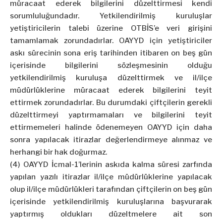
müracaat ederek bilgilerini düzelttirmesi kendi
sorumluluğundadır. Yetkilendirilmiş kuruluşlar
yetiştiricilerin talebi üzerine OTBİS’e veri girişini
tamamlamak zorundadırlar. OAYYD için yetiştiriciler
askı sürecinin sona eriş tarihinden itibaren on beş gün
içerisinde bilgilerini sözleşmesinin olduğu
yetkilendirilmiş kuruluşa düzelttirmek ve il/ilçe
müdürlüklerine müracaat ederek bilgilerini teyit
ettirmek zorundadırlar. Bu durumdaki çiftçilerin gerekli
düzelttirmeyi yaptırmamaları ve bilgilerini teyit
ettirmemeleri halinde ödenemeyen OAYYD için daha
sonra yapılacak itirazlar değerlendirmeye alınmaz ve
herhangi bir hak doğurmaz.
(4) OAYYD İcmal-1’lerinin askıda kalma süresi zarfında
yapılan yazılı itirazlar il/ilçe müdürlüklerine yapılacak
olup il/ilçe müdürlükleri tarafından çiftçilerin on beş gün
içerisinde yetkilendirilmiş kuruluşlarına başvurarak
yaptırmış oldukları düzeltmelere ait son