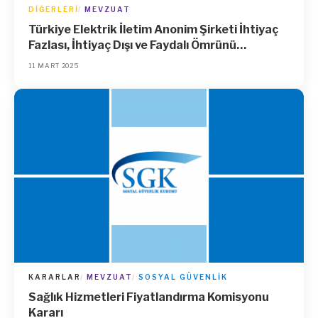
DIĞERLERI
MEVZUAT
Türkiye Elektrik İletim Anonim Şirketi İhtiyaç
Fazlası, İhtiyaç Dışı ve Faydalı Ömrünü
Doldurmuş Malzeme, Hurda Malzeme,
11 MART 2025
Ekonomik Ömrünü Doldurmuş Taşıt ve İş
Makineleri Değerlendirme Yönetmeliğinde
Değişiklik Yapılmasına Dair Yönetmelik
KARARLAR
MEVZUAT
SOSYAL GÜVENLIK
Sağlık Hizmetleri Fiyatlandırma Komisyonu
Kararı