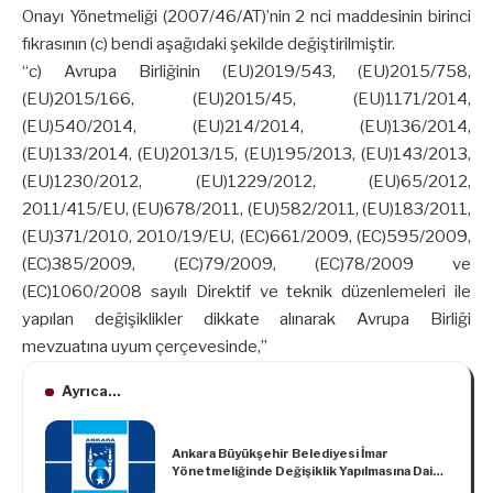
Onayı Yönetmeliği (2007/46/AT)’nin 2 nci maddesinin birinci
fıkrasının (c) bendi aşağıdaki şekilde değiştirilmiştir.
“c) Avrupa Birliğinin (EU)2019/543, (EU)2015/758,
(EU)2015/166, (EU)2015/45, (EU)1171/2014,
(EU)540/2014, (EU)214/2014, (EU)136/2014,
(EU)133/2014, (EU)2013/15, (EU)195/2013, (EU)143/2013,
(EU)1230/2012, (EU)1229/2012, (EU)65/2012,
2011/415/EU, (EU)678/2011, (EU)582/2011, (EU)183/2011,
(EU)371/2010, 2010/19/EU, (EC)661/2009, (EC)595/2009,
(EC)385/2009, (EC)79/2009, (EC)78/2009 ve
(EC)1060/2008 sayılı Direktif ve teknik düzenlemeleri ile
yapılan değişiklikler dikkate alınarak Avrupa Birliği
mevzuatına uyum çerçevesinde,”
Ayrıca...
Ankara Büyükşehir Belediyesi İmar
Yönetmeliğinde Değişiklik Yapılmasına Dair
Yönetmelik