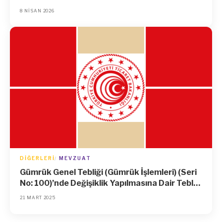
8 NISAN 2026
DIĞERLERI
MEVZUAT
Gümrük Genel Tebliği (Gümrük İşlemleri) (Seri
No: 100)’nde Değişiklik Yapılmasına Dair Tebliğ
(Gümrük İşlemleri) (Seri No: 211)
21 MART 2025