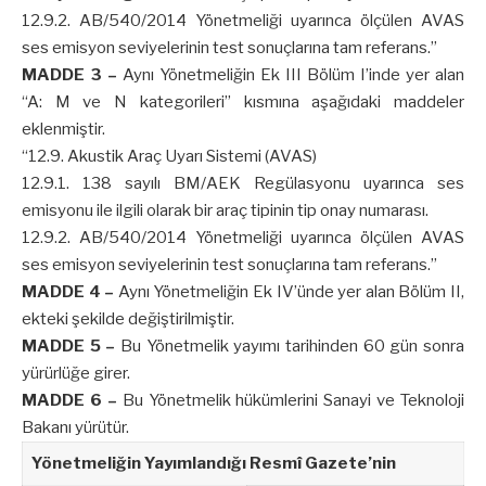
12.9.2. AB/540/2014 Yönetmeliği uyarınca ölçülen AVAS
ses emisyon seviyelerinin test sonuçlarına tam referans.”
MADDE 3 –
Aynı Yönetmeliğin Ek III Bölüm I’inde yer alan
“A: M ve N kategorileri” kısmına aşağıdaki maddeler
eklenmiştir.
“12.9. Akustik Araç Uyarı Sistemi (AVAS)
12.9.1. 138 sayılı BM/AEK Regülasyonu uyarınca ses
emisyonu ile ilgili olarak bir araç tipinin tip onay numarası.
12.9.2. AB/540/2014 Yönetmeliği uyarınca ölçülen AVAS
ses emisyon seviyelerinin test sonuçlarına tam referans.”
MADDE 4 –
Aynı Yönetmeliğin Ek IV’ünde yer alan Bölüm II,
ekteki şekilde değiştirilmiştir.
MADDE 5 –
Bu Yönetmelik yayımı tarihinden 60 gün sonra
yürürlüğe girer.
MADDE 6 –
Bu Yönetmelik hükümlerini Sanayi ve Teknoloji
Bakanı yürütür.
Yönetmeliğin Yayımlandığı Resmî Gazete’nin