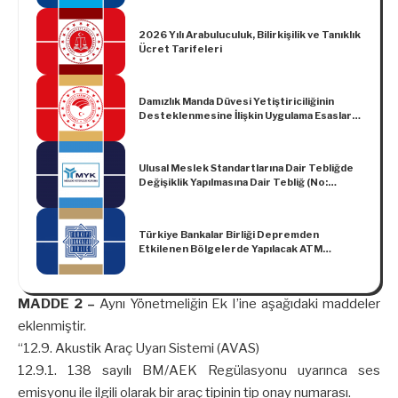
2026 Yılı Arabuluculuk, Bilirkişilik ve Tanıklık
Ücret Tarifeleri
Damızlık Manda Düvesi Yetiştiriciliğinin
Desteklenmesine İlişkin Uygulama Esasları
Tebliği (No: 2021/1)
Ulusal Meslek Standartlarına Dair Tebliğde
Değişiklik Yapılmasına Dair Tebliğ (No:
2022/7)
Türkiye Bankalar Birliği Depremden
Etkilenen Bölgelerde Yapılacak ATM
İşlemleri Hakkında Kamuoyu Duyurusu
MADDE 2 –
Aynı Yönetmeliğin Ek I’ine aşağıdaki maddeler
eklenmiştir.
“12.9. Akustik Araç Uyarı Sistemi (AVAS)
12.9.1. 138 sayılı BM/AEK Regülasyonu uyarınca ses
emisyonu ile ilgili olarak bir araç tipinin tip onay numarası.