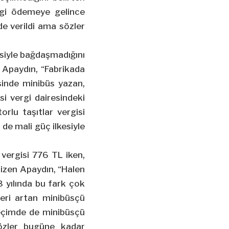
rgi ödemeye gelince
e verildi ama sözler
esiyle bağdaşmadığını
 Apaydın, “Fabrikada
esinde minibüs yazan,
i vergi dairesindeki
rlu taşıtlar vergisi
de mali güç ilkesiyle
 vergisi 776 TL iken,
çizen Apaydın, “Halen
yılında bu fark çok
eri artan minibüsçü
seçimde de minibüsçü
sözler bugüne kadar