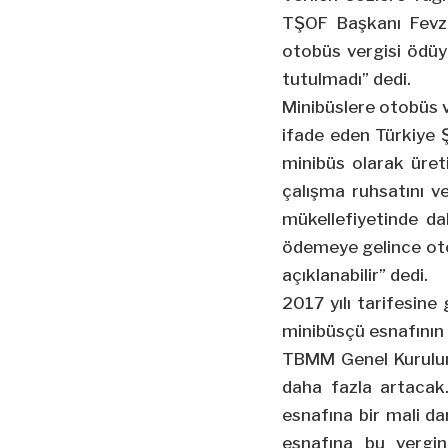
TŞOF Başkanı Fevzi
otobüs vergisi ödüy
tutulmadı” dedi.
Minibüslere otobüs v
ifade eden Türkiye 
minibüs olarak üreti
çalışma ruhsatını v
mükellefiyetinde da
ödemeye gelince otob
açıklanabilir” dedi.
2017 yılı tarifesine
minibüsçü esnafının 
TBMM Genel Kurulun
daha fazla artacak
esnafına bir mali d
esnafına bu vergin