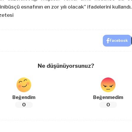
inibüsçü esnafının en zor yılı olacak” ifadelerini kullandı.
zetesi
Facebook
Ne düşünüyorsunuz?
Beğendim
Beğenmedim
0
0