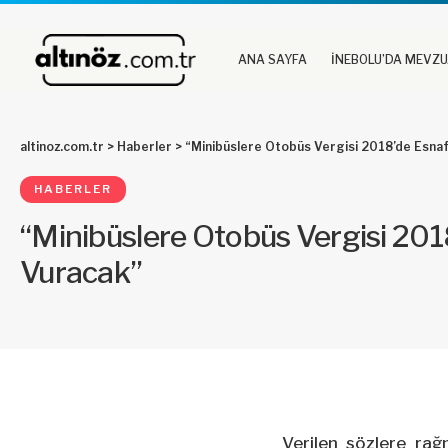
ANA SAYFA
İNEBOLU’DA MEVZ
altinoz.com.tr
>
Haberler
>
“Minibüslere Otobüs Vergisi 2018’de Esnaf
HABERLER
“Minibüslere Otobüs Vergisi 201
Vuracak”
Verilen sözlere rağ