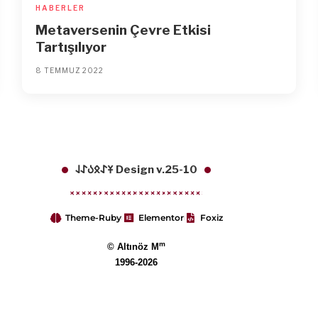
HABERLER
Metaversenin Çevre Etkisi
Tartışılıyor
8 TEMMUZ 2022
𐱁𐰀𐰋𐰉𐰀𐰞 Design v.25-10
Theme-Ruby
Elementor
Foxiz
m
© Altınöz M
1996-2026