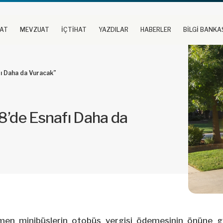
UAT
MEVZUAT
İÇTİHAT
YAZDILAR
HABERLER
BİLGİ BANKA
ı Daha da Vuracak”
8’de Esnafı Daha da
men minibüslerin otobüs vergisi ödemesinin önüne ge