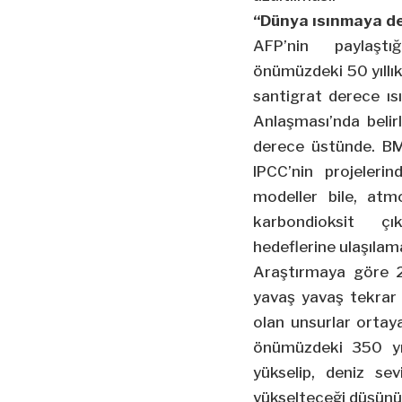
“Dünya ısınmaya d
AFP’nin paylaşt
önümüzdeki 50 yıllık
santigrat derece ıs
Anlaşması’nda belir
derece üstünde. BM
IPCC’nin projelerin
modeller bile, atm
karbondioksit çı
hedeflerine ulaşıla
Araştırmaya göre 2
yavaş yavaş tekrar
olan unsurlar ortaya
önümüzdeki 350 yıl
yükselip, deniz se
yükselteceği düşünü