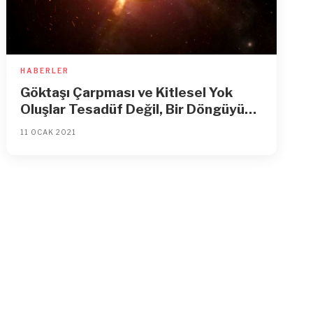
HABERLER
Göktaşı Çarpması ve Kitlesel Yok
Oluşlar Tesadüf Değil, Bir Döngüyü
Takip Ediyor
11 OCAK 2021