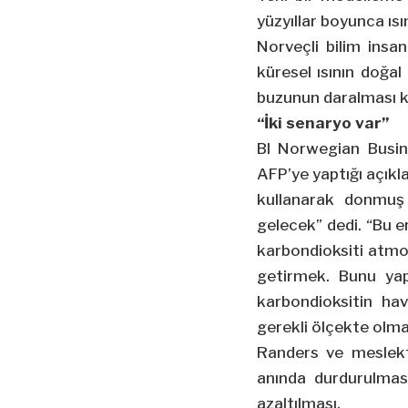
yüzyıllar boyunca ı
Norveçli bilim insan
küresel ısının doğal
buzunun daralması ka
“İki senaryo var”
BI Norwegian Busin
AFP’ye yaptığı açıkla
kullanarak donmuş
gelecek” dedi. “Bu e
karbondioksiti atmo
getirmek. Bunu yap
karbondioksitin ha
gerekli ölçekte olma
Randers ve meslekt
anında durdurulması
azaltılması.