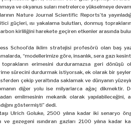
sınmaya ve okyanus suları metrelerce yükselmeye deva
larının Nature Journal Scientific Reports’ta yayınlad
 itici güçleri, ısı yakalama bulutları, donmuş topraklar
rbon kirliliğini harekete geçiren etkenler arasında bulu
ess School’da iklim stratejisi profesörü olan baş ya
malarda, “modellerimize göre, insanlık, sera gazı kesinti
 toprakların erimesini durduramazsa geri dönüşü o
rime sürecini durdurmak istiyorsak, ek olarak bir şeyler
sferden çekip yeraltında saklamak ve dünyanın yüzeyin
manın diğer yolu ise milyarlarca ağaç dikmektir. Den
vadan emilmesinin mekanik olarak yapılabileceğini,
dığını göstermişti” dedi.
aşı Ulrich Goluke, 2500 yılına kadar iki senaryo öng
 ve gezegeni ısındıran gazları 2100 yılına kadar ka