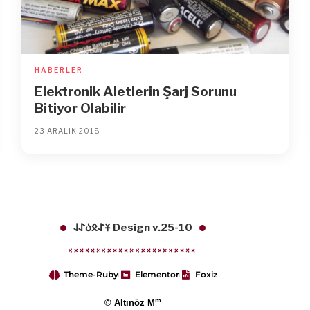
HABERLER
Elektronik Aletlerin Şarj Sorunu
Bitiyor Olabilir
23 ARALIK 2018
𐱁𐰀𐰋𐰉𐰀𐰞 Design v.25-10
Theme-Ruby
Elementor
Foxiz
m
© Altınöz M