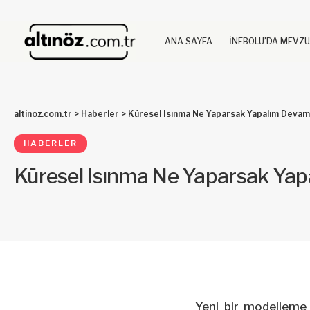
ANA SAYFA
İNEBOLU’DA MEVZ
altinoz.com.tr
>
Haberler
>
Küresel Isınma Ne Yaparsak Yapalım Deva
HABERLER
Küresel Isınma Ne Yaparsak Ya
Yeni bir modelleme 