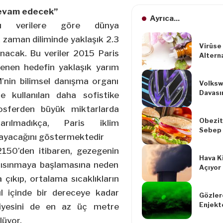
evam edecek”
Ayrıca...
ığı verilere göre dünya
 zaman diliminde yaklaşık 2.3
Virüse
ınacak. Bu veriler 2015 Paris
Alterna
Artıyo
lenen hedefin yaklaşık yarım
’nin bilimsel danışma organı
Volksw
Davası
de kullanılan daha sofistike
Kabul 
osferden büyük miktarlarda
Obezit
karılmadıkça, Paris iklim
Sebep 
mayacağını göstermektedir
150’den itibaren, gezegenin
Hava Ki
 ısınmaya başlamasına neden
Açıyor
 çıkıp, ortalama sıcaklıkların
 içinde bir dereceye kadar
Gözler
Enjekt
viyesini de en az üç metre
Büyük B
lüyor.