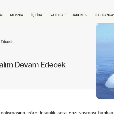
UAT
MEVZUAT
İÇTİHAT
YAZDILAR
HABERLER
BİLGİ BANKA
m Edecek
palım Devam Edecek
çalışmasına göre, insanlık sera gazı yaymayı bıraksa