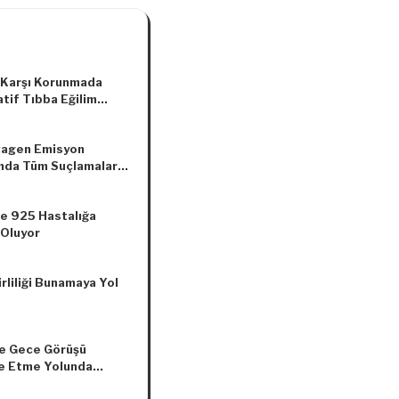
 Karşı Korunmada
tif Tıbba Eğilim
r
agen Emisyon
nda Tüm Suçlamaları
Etti
e 925 Hastalığa
Oluyor
rliliği Bunamaya Yol
e Gece Görüşü
e Etme Yolunda
ir Adım Atıldı