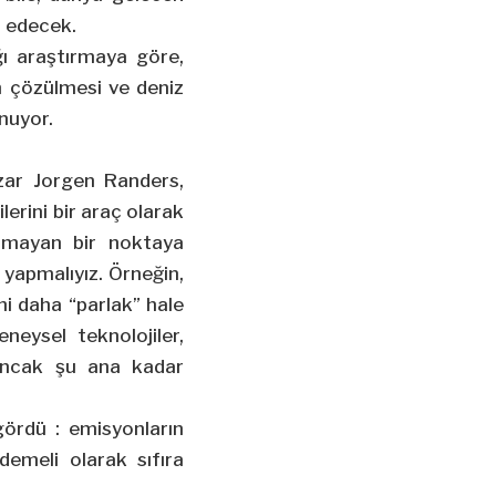
m edecek.
ığı araştırmaya göre,
ın çözülmesi ve deniz
nuyor.
zar Jorgen Randers,
lerini bir araç olarak
lmayan bir noktaya
 yapmalıyız. Örneğin,
i daha “parlak” hale
eysel teknolojiler,
 ancak şu ana kadar
ördü : emisyonların
demeli olarak sıfıra