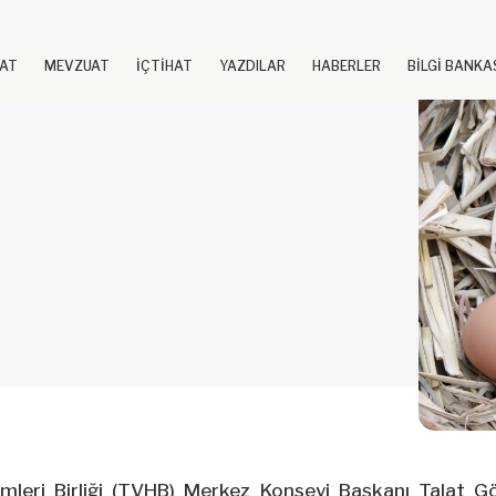
UAT
MEVZUAT
İÇTİHAT
YAZDILAR
HABERLER
BİLGİ BANKA
mleri Birliği (TVHB) Merkez Konseyi Başkanı Talat G