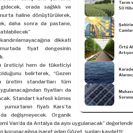
Tarım v
 gidecek, orada sağlıklı ve
50 Hib
 yumurta haline dönüştürülerek,
cek, daha sonra da pastane,
Şehirle
Camlar
satılabilecek”
 kandırılamayacağına dikkati
Örtü Al
urtada fiyat dengesinin
Artıyo
ı.
 üreticiyi hem de tüketiciyi
Karade
lduğunu belirterek, “Gezen
Alarmı
Tehdit
n üretim standartları tüm
uygulanacağından fiyatları da
Muhase
Sorunu
lacak. Standart kafesli kümes
n yumurtanın fiyatı Kars’ta
 da değişmeyecek. Organik
emi Van’da da Antalya da aynı uygulanacak” değerlendi
n korunacağına işaret eden Gözet, şunları kaydetti: