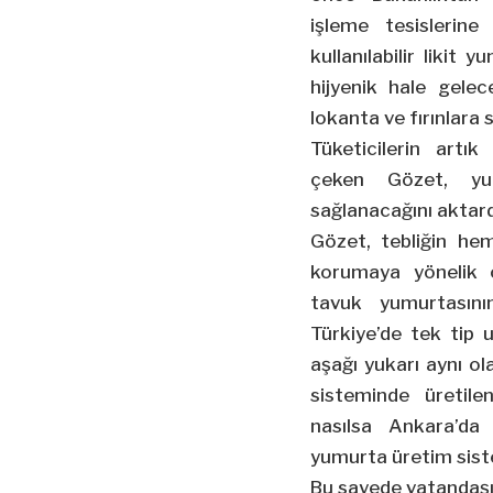
işleme tesislerine
kullanılabilir likit
hijyenik hale gele
lokanta ve fırınlara 
Tüketicilerin artık
çeken Gözet, yum
sağlanacağını aktard
Gözet, tebliğin hem
korumaya yönelik o
tavuk yumurtasını
Türkiye’de tek tip 
aşağı yukarı aynı o
sisteminde üretile
nasılsa Ankara’da
yumurta üretim sist
Bu sayede vatandaşı