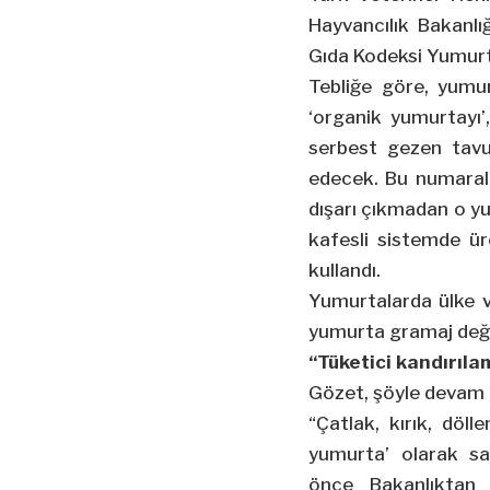
Hayvancılık Bakanl
Gıda Kodeksi Yumurta
Tebliğe göre, yumur
‘organik yumurtayı’
serbest gezen tavu
edecek. Bu numaral
dışarı çıkmadan o yu
kafesli sistemde ür
kullandı.
Yumurtalarda ülke 
yumurta gramaj değe
“Tüketici kandırıl
Gözet, şöyle devam e
“Çatlak, kırık, döll
yumurta’ olarak sa
önce Bakanlıktan 