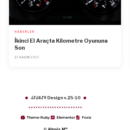
HABERLER
İkinci El Araçta Kilometre Oyununa
Son
21 KASIM 2017
𐱁𐰀𐰋𐰉𐰀𐰞 Design v.25-10
Theme-Ruby
Elementor
Foxiz
m
© Altınöz M