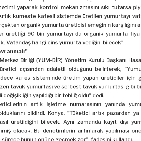
enetimi yaparak kontrol mekanizmasını sıkı tutarsa piy
rtık kümeste kafesli sistemde üretilen yumurtayı va
ekten organik yumurta üreticisi emeğinin karşılığını a
er ürettiği 90 bin yumurtayı da organik yumurta fiyat
k. Vatandaş hangi cins yumurta yediğini bilecek”
avranmalı”
 Merkez Birliği (YUM-BİR) Yönetim Kurulu Başkanı Has
n üretici açısından adaletli olduğunu belirterek, “Yum
ece kafes sisteminde üretim yapan üreticiler için g
en tavuk yumurtası ve serbest tavuk yumurtası gibi bir
eğişikliğin yapıldığı bir tebliğ oldu” dedi.
eticilerinin artık işletme numarasının yanında yu
lduklarını bildirdi. Konya, “Tüketici artık pazardan y
asıl üretildiğini bilecek. Aynı zamanda kayıt dışı y
miş olacak. Bu denetimlerin artırılarak yapılması öne
i sürece bunun önüne geçmek zor” ifadesini kullandı.