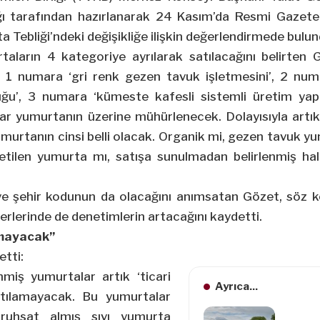
ığı tarafından hazırlanarak 24 Kasım’da Resmi Gazete
 Tebliği’ndeki değişikliğe ilişkin değerlendirmede bulun
taların 4 kategoriye ayrılarak satılacağını belirten 
, 1 numara ‘gri renk gezen tavuk işletmesini’, 2 nu
ğu’, 3 numara ‘kümeste kafesli sistemli üretim yapa
ar yumurtanın üzerine mühürlenecek. Dolayısıyla art
murtanın cinsi belli olacak. Organik mi, gezen tavuk 
etilen yumurta mı, satışa sunulmadan belirlenmiş hal
ve şehir kodunun da olacağını anımsatan Gözet, söz 
rlerinde de denetimlerin artacağını kaydetti.
amayacak”
tti:
enmiş yumurtalar artık ‘ticari
Ayrıca...
tılamayacak. Bu yumurtalar
ruhsat almış sıvı yumurta