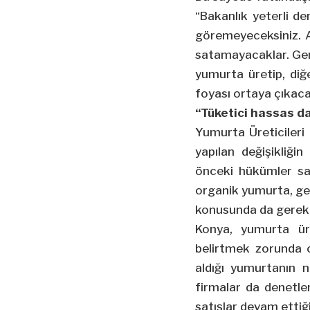
“Bakanlık yeterli d
göremeyeceksiniz. A
satamayacaklar. Gerç
yumurta üretip, diğ
foyası ortaya çıkaca
“Tüketici hassas d
Yumurta Üreticileri
yapılan değişikliği
önceki hükümler sad
organik yumurta, gez
konusunda da gerekli d
Konya, yumurta ür
belirtmek zorunda o
aldığı yumurtanın n
firmalar da denetlen
satışlar devam ettiğ