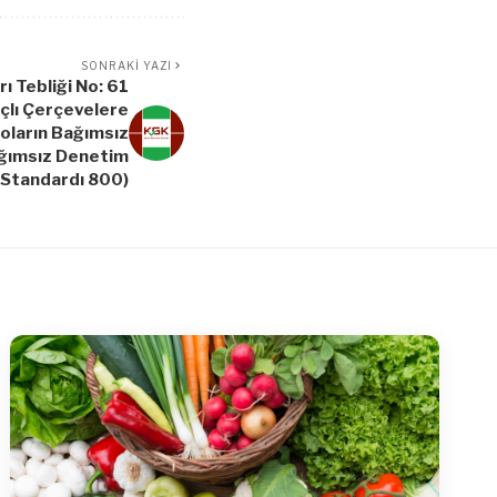
SONRAKI YAZI
ı Tebliği No: 61
çlı Çerçevelere
loların Bağımsız
ğımsız Denetim
Standardı 800)