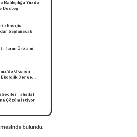
e Balıkçılığa Yüzde
e Desteği
rin Enerjisi
dan Sağlanacak
tı Tarım Üretimi
r
niz’de Oksijen
; Ekolojik Denge
 Altında
beciler Tahsilat
na Çözüm İstiyor
rmesinde bulundu.