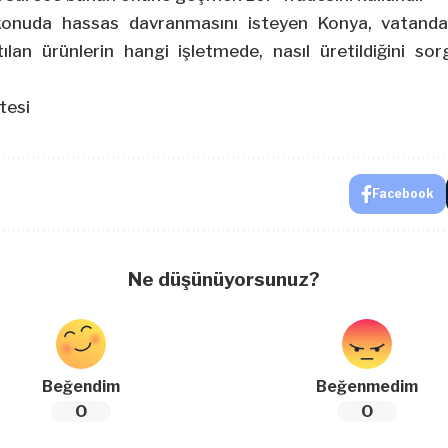
konuda hassas davranmasını isteyen Konya, vatandaşl
ılan ürünlerin hangi işletmede, nasıl üretildiğini sor
tesi
Facebook
Ne düşünüyorsunuz?
Beğendim
Beğenmedim
0
0