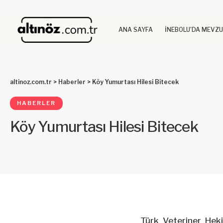
ANA SAYFA
İNEBOLU’DA MEVZ
altinoz.com.tr
>
Haberler
>
Köy Yumurtası Hilesi Bitecek
HABERLER
Köy Yumurtası Hilesi Bitecek
Türk Veteriner Heki