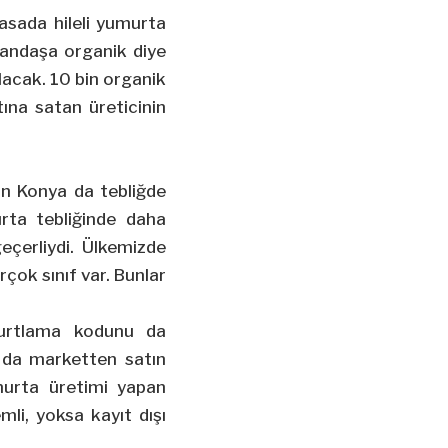
asada hileli yumurta
tandaşa organik diye
lacak. 10 bin organik
ına satan üreticinin
an Konya da tebliğde
urta tebliğinde daha
eçerliydi. Ülkemizde
çok sınıf var. Bunlar
murtlama kodunu da
a da marketten satın
umurta üretimi yapan
mli, yoksa kayıt dışı