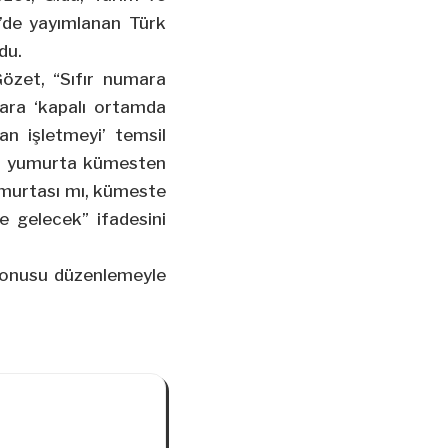
’de yayımlanan Türk
du.
Gözet, “Sıfır numara
mara ‘kapalı ortamda
n işletmeyi’ temsil
ık yumurta kümesten
yumurtası mı, kümeste
e gelecek” ifadesini
konusu düzenlemeyle