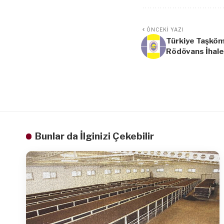
ÖNCEKI YAZI
Türkiye Taşkö
Rödövans İhale
Bunlar da İlginizi Çekebilir