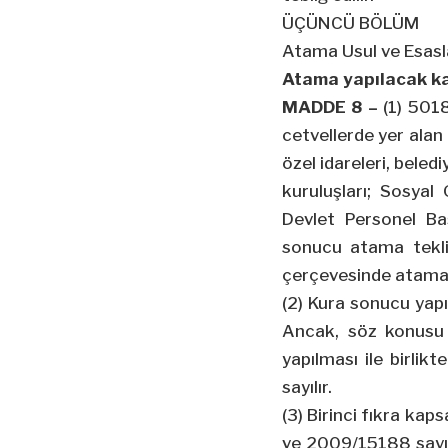
ÜÇÜNCÜ BÖLÜM
Atama Usul ve Esasl
Atama yapılacak ka
MADDE 8 –
(1) 5018 
cetvellerde yer alan 
özel idareleri, beled
kuruluşları; Sosyal
Devlet Personel Baş
sonucu atama teklif
çerçevesinde atama
(2) Kura sonucu yapı
Ancak, söz konusu 
yapılması ile birlikt
sayılır.
(3) Birinci fıkra kap
ve 2009/15188 sayıl