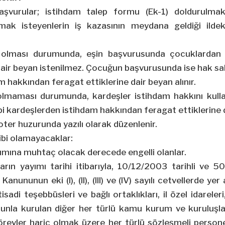
şvurular; istihdam talep formu (Ek-1) doldurulmak
mak isteyenlerin iş kazasının meydana geldiği ildeki
 olması durumunda, eşin başvurusunda çocuklardan 
dair beyan istenilmez. Çocuğun başvurusunda ise hak sah
 hakkından feragat ettiklerine dair beyan alınır.
lmaması durumunda, kardeşler istihdam hakkını kulla
bi kardeşlerden istihdam hakkından feragat ettiklerine da
oter huzurunda yazılı olarak düzenlenir.
ibi olamayacaklar:
kımına muhtaç olacak derecede engelli olanlar.
arın yayımı tarihi itibarıyla, 10/12/2003 tarihli ve 5
anununun eki (I), (II), (III) ve (IV) sayılı cetvellerde 
isadi teşebbüsleri ve bağlı ortaklıkları, il özel idareleri
anunla kurulan diğer her türlü kamu kurum ve kuruluşla
örevler hariç olmak üzere her türlü sözleşmeli person