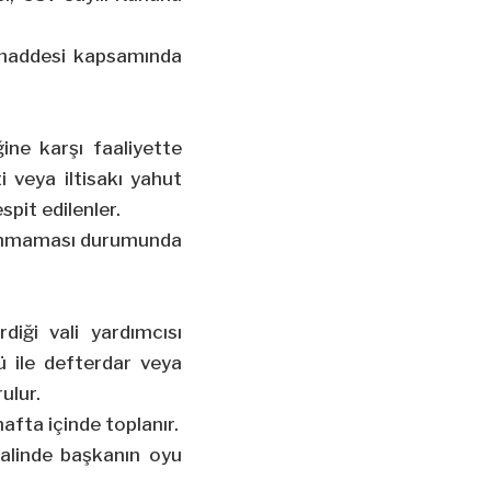
 maddesi kapsamında
ğine karşı faaliyette
 veya iltisakı yahut
spit edilenler.
ulunmaması durumunda
diği vali yardımcısı
ü ile defterdar veya
ulur.
fta içinde toplanır.
halinde başkanın oyu