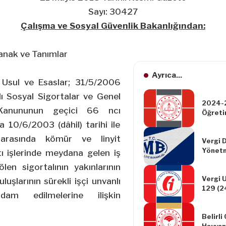
Sayı: 30427
Çalışma ve Sosyal Güvenlik Bakanlığından:
nak ve Tanımlar
Ayrıca...
Usul ve Esaslar; 31/5/2006
lı Sosyal Sigortalar ve Genel
2024-2
 Kanununun geçici 66 ncı
Öğretim
İşleml
10/6/2003 (dâhil) tarihi ile
 arasında kömür ve linyit
Vergi 
Yönetm
tı işlerinde meydana gelen iş
Yapılm
en sigortalının yakınlarının
Yönetm
Vergi U
şlarının sürekli işçi unvanlı
129 (2
hdam edilmelerine ilişkin
kadar 
2020/Ş
Belirli
2020 t