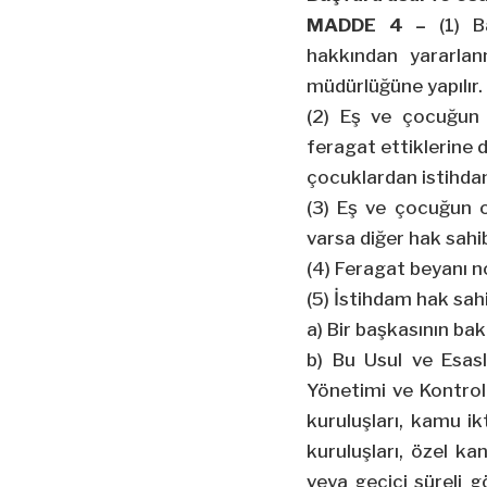
MADDE 4 –
(1) Ba
hakkından yararlan
müdürlüğüne yapılır.
(2) Eş ve çocuğun
feragat ettiklerine 
çocuklardan istihdam
(3) Eş ve çocuğun o
varsa diğer hak sahi
(4) Feragat beyanı n
(5) İstihdam hak sah
a) Bir başkasının ba
b) Bu Usul ve Esasl
Yönetimi ve Kontrol K
kuruluşları, kamu ikt
kuruluşları, özel k
veya geçici süreli g