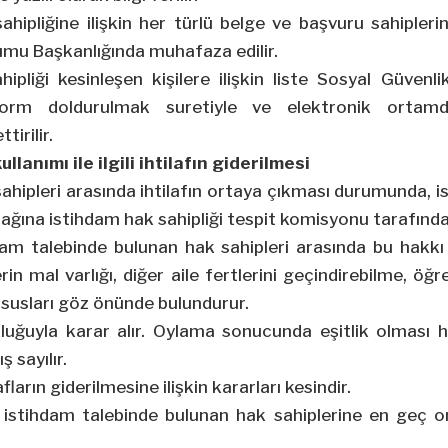
ahipliğine ilişkin her türlü belge ve başvuru sahipleri
umu Başkanlığında muhafaza edilir.
ipliği kesinleşen kişilere ilişkin liste Sosyal Güven
orm doldurulmak suretiyle ve elektronik ortam
tirilir.
llanımı ile ilgili ihtilafın giderilmesi
sahipleri arasında ihtilafın ortaya çıkması durumunda, 
ağına istihdam hak sahipliği tespit komisyonu tarafından
dam talebinde bulunan hak sahipleri arasında bu hakkı
lerin mal varlığı, diğer aile fertlerini geçindirebilme, 
 hususları göz önünde bulundurur.
uğuyla karar alır. Oylama sonucunda eşitlik olması 
 sayılır.
ların giderilmesine ilişkin kararları kesindir.
 istihdam talebinde bulunan hak sahiplerine en geç o