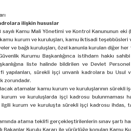
arı
drolara ilişkin hususlar
sayılı Kamu Malî Yönetimi ve Kontrol Kanununun eki (I), (II
kamu kurum ve kuruluşları, kamu iktisadi teşebbüsleri ve 
iyeler ve bağlı kuruluşları, özel kanunla kurulan diğer h
 Güvenlik Kurumu Başkanlığınca istihdam hakkı sahibi
kanlığına liste halinde bildirilen ve Devlet Persone
i yapılanları, sürekli işçi unvanlı kadrolara bu Usul 
k zorundadır.
lacak atamalar kamu kurum ve kuruluşlarının sürekli işçi
kurum ve kuruluşlarda işçi kadrosu bulunmaması hal
e ilgili kurum ve kuruluşta sürekli işçi kadrosu ihdas, 
samında atama teklifi gerçekleştirilenlerin sınav şartı h
ı Bakanlar Kurulu Kararı ile yürürlüğe konulan Kamu Ku