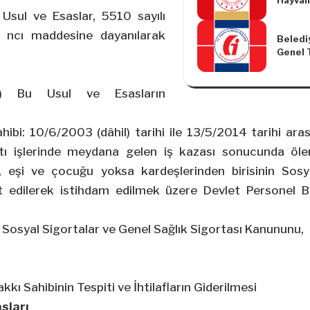
Hayvanl
verilm
Transit
2020/M
Usul ve Esaslar, 5510 sayılı
Hayvan 
dönemi 
 ncı maddesine dayanılarak
Beledi
Belirl
mükell
Genel T
Yönetm
Şubat-
Yapılm
dönemi
Yönetm
Vergis
 Bu Usul ve Esasların
verilm
süreler
hibi: 10/6/2003 (dâhil) tarihi ile 13/5/2014 tarihi ara
ltı işlerinde meydana gelen iş kazası sonucunda ölen
si, eşi ve çocuğu yoksa kardeşlerinden birisinin Sos
t edilerek istihdam edilmek üzere Devlet Personel Baş
ı Sosyal Sigortalar ve Genel Sağlık Sigortası Kanununu,
kı Sahibinin Tespiti ve İhtilafların Giderilmesi
sları