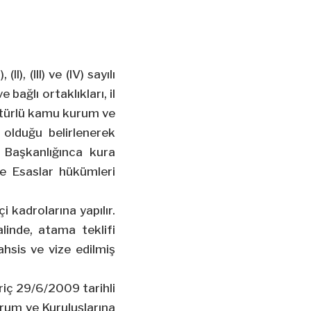
), (III) ve (IV) sayılı
bağlı ortaklıkları, il
er türlü kamu kurum ve
 olduğu belirlenerek
l Başkanlığınca kura
ve Esaslar hükümleri
 kadrolarına yapılır.
inde, atama teklifi
tahsis ve vize edilmiş
ariç 29/6/2009 tarihli
rum ve Kuruluşlarına