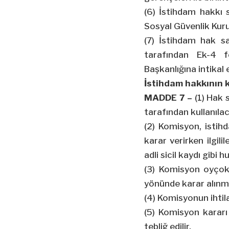
(6) İstihdam hakkı s
Sosyal Güvenlik Kur
(7) İstihdam hak sah
tarafından Ek-4 f
Başkanlığına intikal et
İstihdam hakkının ku
MADDE 7 –
(1) Hak 
tarafından kullanılac
(2) Komisyon, istih
karar verirken ilgili
adli sicil kaydı gibi
(3) Komisyon oyçokl
yönünde karar alınmış
(4) Komisyonun ihtilaf
(5) Komisyon kararı
tebliğ edilir.