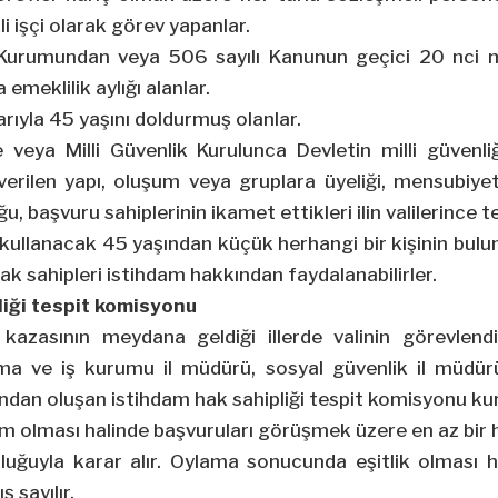
i işçi olarak görev yapanlar.
 Kurumundan veya 506 sayılı Kanunun geçici 20 nci
a emeklilik aylığı alanlar.
barıyla 45 yaşını doldurmuş olanlar.
 veya Milli Güvenlik Kurulunca Devletin milli güvenli
erilen yapı, oluşum veya gruplara üyeliği, mensubiyeti
ğu, başvuru sahiplerinin ikamet ettikleri ilin valilerince te
ı kullanacak 45 yaşından küçük herhangi bir kişinin b
k sahipleri istihdam hakkından faydalanabilirler.
liği tespit komisyonu
kazasının meydana geldiği illerde valinin görevlendir
şma ve iş kurumu il müdürü, sosyal güvenlik il müdür
ından oluşan istihdam hak sahipliği tespit komisyonu kur
 olması halinde başvuruları görüşmek üzere en az bir ha
uğuyla karar alır. Oylama sonucunda eşitlik olması 
 sayılır.