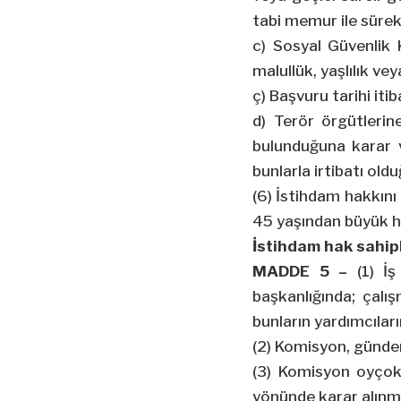
tabi memur ile sürekl
c) Sosyal Güvenlik
malullük, yaşlılık vey
ç) Başvuru tarihi iti
d) Terör örgütlerine
bulunduğuna karar v
bunlarla irtibatı oldu
(6) İstihdam hakkın
45 yaşından büyük ha
İstihdam hak sahip
MADDE 5 –
(1) İş 
başkanlığında; çalı
bunların yardımcılar
(2) Komisyon, gündem
(3) Komisyon oyçokl
yönünde karar alınmış