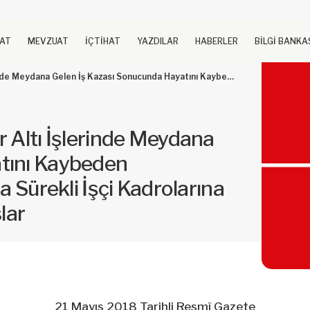
UAT
MEVZUAT
İÇTİHAT
YAZDILAR
HABERLER
BİLGİ BANKA
ını Kaybeden Sigortalıların Yakınlarının Kamuda Sürekli İşçi Kadrolarına Atanmalarına İlişkin Usul ve Esaslar
r Altı İşlerinde Meydana
tını Kaybeden
a Sürekli İşçi Kadrolarına
lar
21 Mayıs 2018 Tarihli Resmî Gazete