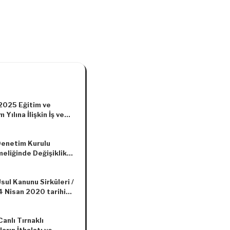
025 Eğitim ve
 Yılına İlişkin İş ve
er (Genelge 2024/53)
Denetim Kurulu
eliğinde Değişiklik
ası Hakkında
elik
sul Kanunu Sirküleri /
4 Nisan 2020 tarihine
verilmesi gereken
ubat ve 27 Nisan
 Canlı Tırnaklı
arihine kadar