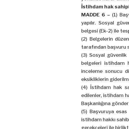
İstihdam hak sahipl
MADDE 6 –
(1) Baş
yapılır. Sosyal gü
belgesi (Ek-2) ile tes
(2) Belgelerin düzen
tarafından başvuru s
(3) Sosyal güvenlik 
belgeleri istihdam
inceleme sonucu dü
eksikliklerin gideril
(4) İstihdam hak sa
edilenler, istihdam 
Başkanlığına gönderil
(5) Başvuruya esas
istihdam hakkı sahibi
gerekçeleri ile birlikte