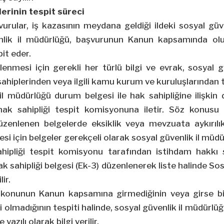
erinin tespit süreci
vurular, iş kazasının meydana geldiği ildeki sosyal gü
venlik il müdürlüğü, başvurunun Kanun kapsamında ol
pit eder.
lenmesi için gerekli her türlü bilgi ve evrak, sosyal 
ahiplerinden veya ilgili kamu kurum ve kuruluşlarından t
il müdürlüğü durum belgesi ile hak sahipliğine ilişkin d
 hak sahipliği tespit komisyonuna iletir. Söz konusu
zenlenen belgelerde eksiklik veya mevzuata aykırılık
mesi için belgeler gerekçeli olarak sosyal güvenlik il müdü
hipliği tespit komisyonu tarafından istihdam hakkı 
hak sahipliği belgesi (Ek-3) düzenlenerek liste halinde S
ir.
 konunun Kanun kapsamına girmediğinin veya girse bil
 olmadığının tespiti halinde, sosyal güvenlik il müdürlüğü
 yazılı olarak bilgi verilir.