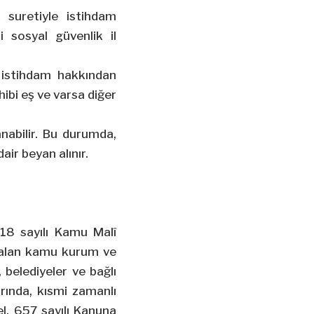
 suretiyle istihdam
 sosyal güvenlik il
istihdam hakkından
ibi eş ve varsa diğer
nabilir. Bu durumda,
ir beyan alınır.
018 sayılı Kamu Malî
yer alan kamu kurum ve
, belediyeler ve bağlı
rında, kısmi zamanlı
el, 657 sayılı Kanuna