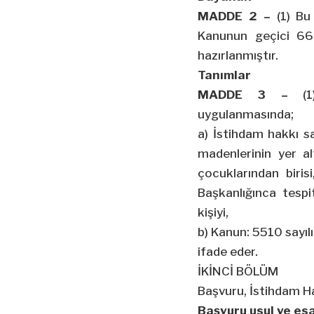
MADDE 2 –
(1) Bu 
Kanunun geçici 66
hazırlanmıştır.
Tanımlar
MADDE 3 –
(1)
uygulanmasında;
a) İstihdam hakkı sa
madenlerinin yer a
çocuklarından biri
Başkanlığınca tespi
kişiyi,
b) Kanun: 5510 sayıl
ifade eder.
İKİNCİ BÖLÜM
Başvuru, İstihdam Hak
Başvuru usul ve esa