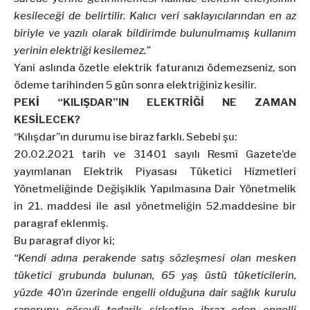
kesileceği de belirtilir. Kalıcı veri saklayıcılarından en az
biriyle ve yazılı olarak bildirimde bulunulmamış kullanım
yerinin elektriği kesilemez.”
Yani aslında özetle elektrik faturanızı ödemezseniz, son
ödeme tarihinden 5 gün sonra elektriğiniz kesilir.
PEKİ “KILIŞDAR”IN ELEKTRİĞİ NE ZAMAN
KESİLECEK?
“Kılışdar”ın durumu ise biraz farklı. Sebebi şu:
20.02.2021 tarih ve 31401 sayılı Resmî Gazete’de
yayımlanan
Elektrik Piyasası Tüketici Hizmetleri
Yönetmeliğinde Değişiklik Yapılmasına Dair Yönetmelik
in 21. maddesi ile asıl yönetmeliğin 52.maddesine bir
paragraf eklenmiş.
Bu paragraf diyor ki;
“Kendi adına perakende satış sözleşmesi olan mesken
tüketici grubunda bulunan, 65 yaş üstü tüketicilerin,
yüzde 40’ın üzerinde engelli olduğuna dair sağlık kurulu