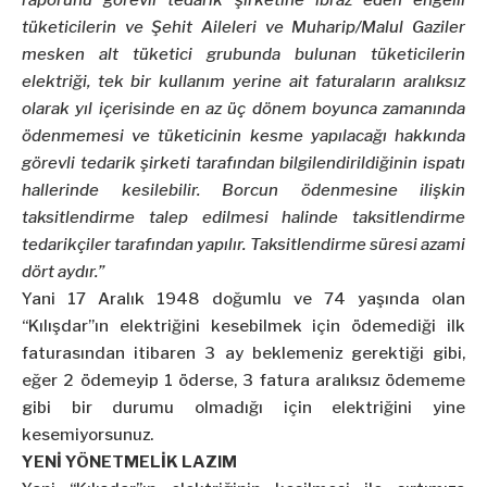
raporunu görevli tedarik şirketine ibraz eden engelli
tüketicilerin ve Şehit Aileleri ve Muharip/Malul Gaziler
mesken alt tüketici grubunda bulunan tüketicilerin
elektriği, tek bir kullanım yerine ait faturaların aralıksız
olarak yıl içerisinde en az üç dönem boyunca zamanında
ödenmemesi ve tüketicinin kesme yapılacağı hakkında
görevli tedarik şirketi tarafından bilgilendirildiğinin ispatı
hallerinde kesilebilir. Borcun ödenmesine ilişkin
taksitlendirme talep edilmesi halinde taksitlendirme
tedarikçiler tarafından yapılır. Taksitlendirme süresi azami
dört aydır.”
Yani 17 Aralık 1948 doğumlu ve 74 yaşında olan
“Kılışdar”ın elektriğini kesebilmek için ödemediği ilk
faturasından itibaren 3 ay beklemeniz gerektiği gibi,
eğer 2 ödemeyip 1 öderse, 3 fatura aralıksız ödememe
gibi bir durumu olmadığı için elektriğini yine
kesemiyorsunuz.
YENİ YÖNETMELİK LAZIM