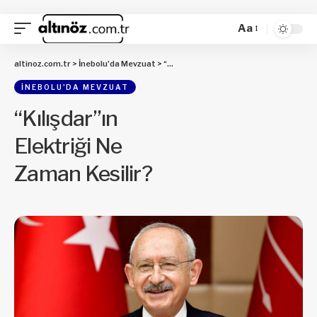
Aa
altinoz.com.tr
>
İnebolu'da Mevzuat
>
“Kılışdar”ın Elektriği Ne Zaman Kesilir?
İNEBOLU'DA MEVZUAT
“Kılışdar”ın
Elektriği Ne
Zaman Kesilir?