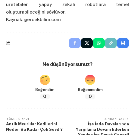
üretebilen yapay zekalı robotlara temel
oluşturabileceğini söylüyor.
Kaynak: gercekbilim.com
Ne düşünüyorsunuz?
Beğendim
Beğenmedim
0
0
ÖNCEKI YAZI
SONRAKI YAZI
Antik Mısırlılar Kedilerini
İşe İade Davalarında
Neden Bu Kadar Çok Sevdi?
Yargılama Devam Ederken
Yapılan İşe Davet Geçerli