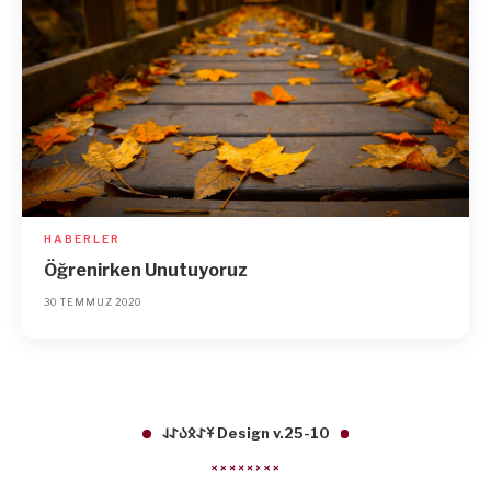
HABERLER
Öğrenirken Unutuyoruz
30 TEMMUZ 2020
𐱁𐰀𐰋𐰉𐰀𐰞 Design v.25-10