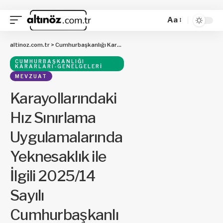
Aa
altinoz.com.tr
>
Cumhurbaşkanlığı Kararları-Genelgeleri
>
Karayollarındaki H
CUMHURBAŞKANLIĞI
KARARLARI-GENELGELERI
MEVZUAT
Karayollarındaki
Hız Sınırlama
Uygulamalarında
Yeknesaklık ile
İlgili 2025/14
Sayılı
Cumhurbaşkanlı