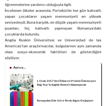
öğrenmelerine yardımcı olduğuyla ilgili.
İncelenen ülkeler arasında, Portekiz’de her gün kahvaltı
yapan çocukların yaşam memnuniyeti en yüksek
seviyedeydi. Buna karşılık, en düşük yaşam memnuniyeti
puanları, hiç kahvaltı yapmayan Romanya’daki
çocuklarda bulundu.
Anglia Ruskin Üniversitesi ve Universidad de las
Americas’tan araştırmacılar, bulgularının aynı zamanda
olası sosyo-ekonomik faktörleri de gösterdiğini
söylüyor.
Ayrıca...
1 Ocak 2017’den İtibaren Primini Ödemeyen
Bağ-Kur’lu Sağlık Hizmeti Alamayacak
Konuşulan Dile Göre Renk Algısı Değişiyor