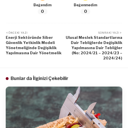
Beğendim
Beğenmedim
0
0
ÖNCEKI YAZI
SONRAKI YAZI
Enerji Sektöründe Siber
Ulusal Meslek Standartlarına
Güvenlik Yetkinlik Modeli
Dair Tebliğlerde Değişiklik
Yönetmeliğinde Değişiklik
Yapılmasına Dair Tebliğler
Yapılmasına Dair Yönetmelik
(No: 2024/21 – 2024/23 –
2024/24)
Bunlar da İlginizi Çekebilir