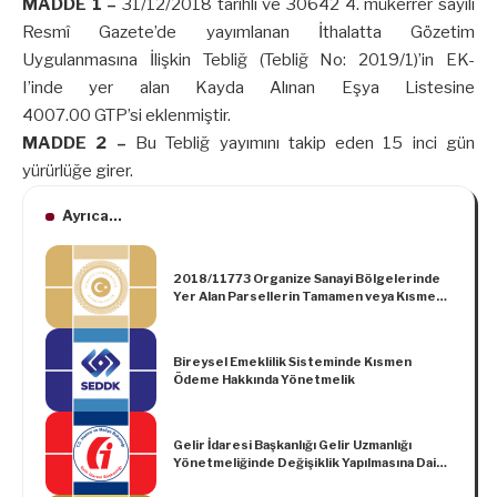
MADDE 1 –
31/12/2018 tarihli ve 30642 4. mükerrer sayılı
Resmî Gazete’de yayımlanan İthalatta Gözetim
Uygulanmasına İlişkin Tebliğ (Tebliğ No: 2019/1)’in EK-
I’inde yer alan Kayda Alınan Eşya Listesine
4007.00 GTP’si eklenmiştir.
MADDE 2 –
Bu Tebliğ yayımını takip eden 15 inci gün
yürürlüğe girer.
Ayrıca...
2018/11773 Organize Sanayi Bölgelerinde
Yer Alan Parsellerin Tamamen veya Kısmen
Bedelsiz Olarak Tahsisi Hakkında Karar
Bireysel Emeklilik Sisteminde Kısmen
Ödeme Hakkında Yönetmelik
Gelir İdaresi Başkanlığı Gelir Uzmanlığı
Yönetmeliğinde Değişiklik Yapılmasına Dair
Yönetmelik