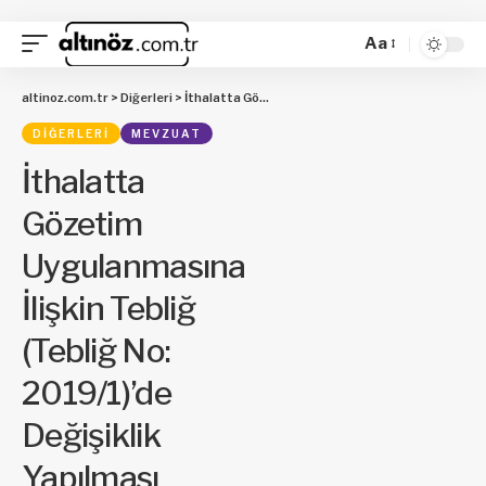
Aa
altinoz.com.tr
>
Diğerleri
>
İthalatta Gözetim Uygulanmasına İlişkin Tebliğ (Tebliğ No: 2019/1)’de Değişiklik Yapılması Hakkında Tebliğ
DIĞERLERI
MEVZUAT
İthalatta
Gözetim
Uygulanmasına
İlişkin Tebliğ
(Tebliğ No:
2019/1)’de
Değişiklik
Yapılması