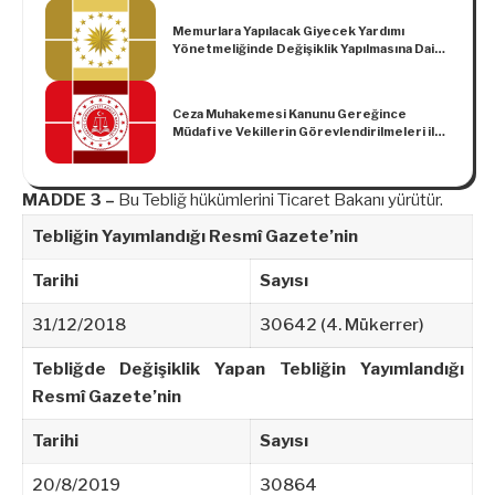
Memurlara Yapılacak Giyecek Yardımı
Yönetmeliğinde Değişiklik Yapılmasına Dair
Yönetmelik (Karar Sayısı: 483)
Ceza Muhakemesi Kanunu Gereğince
Müdafi ve Vekillerin Görevlendirilmeleri ile
Yapılacak Ödemelerin Usul ve Esaslarına
İlişkin Yönetmelikte Değişiklik Yapılmasına
Dair Yönetmelik
MADDE 3 –
Bu Tebliğ hükümlerini Ticaret Bakanı yürütür.
Tebliğin Yayımlandığı Resmî Gazete’nin
Tarihi
Sayısı
31/12/2018
30642 (4. Mükerrer)
Tebliğde Değişiklik Yapan Tebliğin Yayımlandığı
Resmî Gazete’nin
Tarihi
Sayısı
20/8/2019
30864