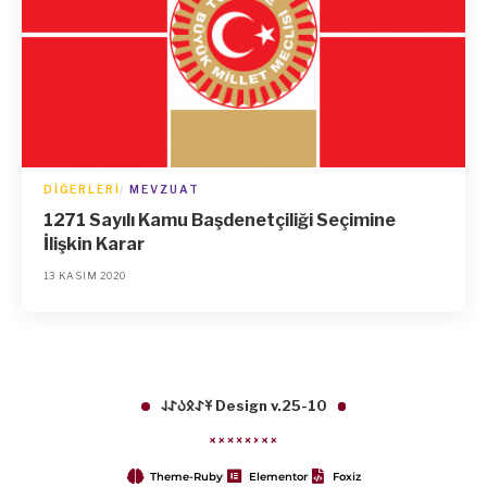
DIĞERLERI
MEVZUAT
1271 Sayılı Kamu Başdenetçiliği Seçimine
İlişkin Karar
13 KASIM 2020
𐱁𐰀𐰋𐰉𐰀𐰞 Design v.25-10
Theme-Ruby
Elementor
Foxiz