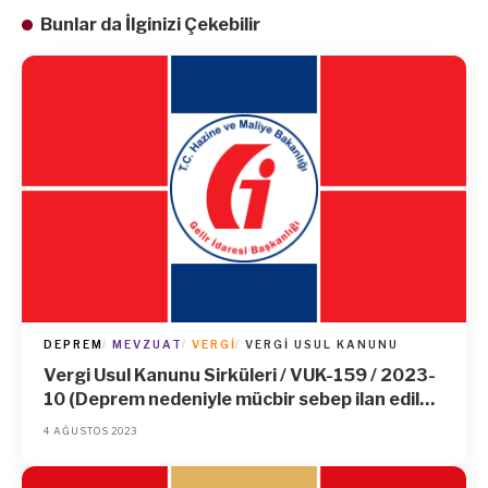
Bunlar da İlginizi Çekebilir
DEPREM
MEVZUAT
VERGI
VERGI USUL KANUNU
Vergi Usul Kanunu Sirküleri / VUK-159 / 2023-
10 (Deprem nedeniyle mücbir sebep ilan edilen
Adıyaman, Hatay, Kahramanmaraş ve Malatya
4 AĞUSTOS 2023
illeri ile Gaziantep İlinin İslahiye ve Nurdağı
ilçelerindeki mükelleflerin, 531 Sıra No.lu Vergi