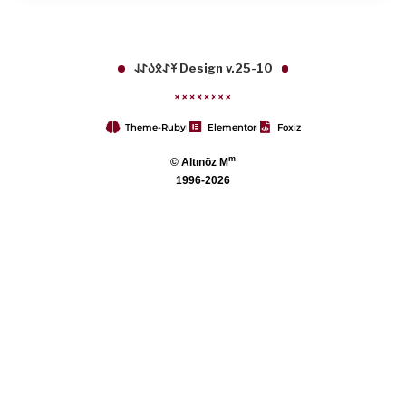
𐱁𐰀𐰋𐰉𐰀𐰞 Design v.25-10
Theme-Ruby
Elementor
Foxiz
m
© Altınöz M
1996-2026