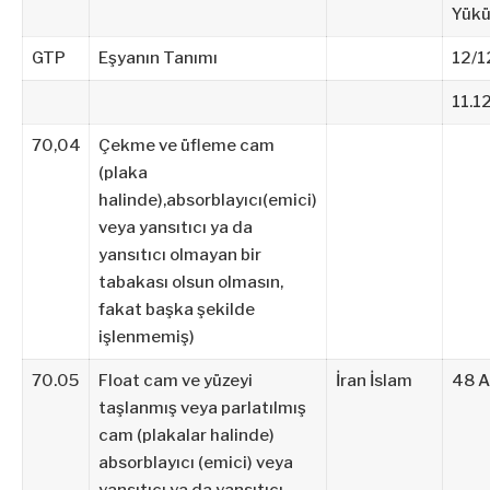
Yükü
GTP
Eşyanın Tanımı
12/1
11.1
70,04
Çekme ve üfleme cam
(plaka
halinde),absorblayıcı(emici)
veya yansıtıcı ya da
yansıtıcı olmayan bir
tabakası olsun olmasın,
fakat başka şekilde
işlenmemiş)
70.05
Float cam ve yüzeyi
İran İslam
48 
taşlanmış veya parlatılmış
cam (plakalar halinde)
absorblayıcı (emici) veya