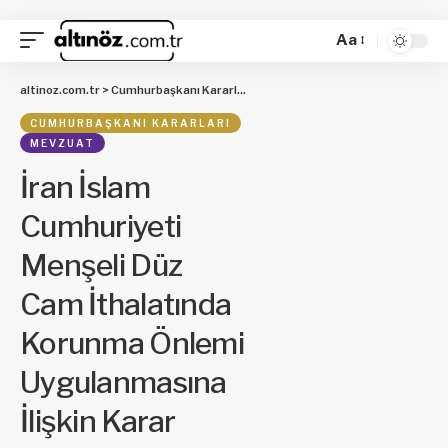
Aa
altinoz.com.tr
>
Cumhurbaşkanı Kararları
>
İran İslam Cumhuriyeti Menşeli D
CUMHURBAŞKANI KARARLARI
MEVZUAT
İran İslam
Cumhuriyeti
Menşeli Düz
Cam İthalatında
Korunma Önlemi
Uygulanmasına
İlişkin Karar