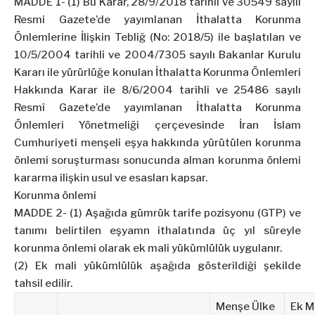
MADDE 1- (1) Bu Karar, 28/9/2018 tarihli ve 30549 sayılı
Resmi Gazete’de yayımlanan İthalatta Korunma
Önlemlerine İlişkin Tebliğ (No: 2018/5) ile başlatılan ve
10/5/2004 tarihli ve 2004/7305 sayılı Bakanlar Kurulu
Kararı ile yürürlüğe konulan İthalatta Korunma Önlemleri
Hakkında Karar ile 8/6/2004 tarihli ve 25486 sayılı
Resmî Gazete’de yayımlanan İthalatta Korunma
Önlemleri Yönetmeliği çerçevesinde İran İslam
Cumhuriyeti menşeli eşya hakkında yürütülen korunma
önlemi soruşturması sonucunda alman korunma önlemi
kararma ilişkin usul ve esasları kapsar.
Korunma önlemi
MADDE 2- (1) Aşağıda gümrük tarife pozisyonu (GTP) ve
tanımı belirtilen eşyamn ithalatında üç yıl süreyle
korunma önlemi olarak ek mali yükümlülük uygulanır.
(2) Ek mali yükümlülük aşağıda gösterildiği şekilde
tahsil edilir.
Menşe Ülke
Ek M