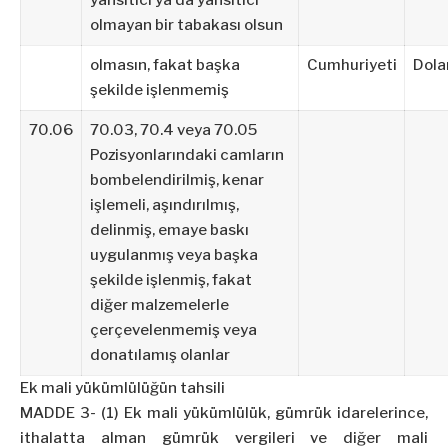
yansıtıcı ya da yansıtıcı
olmayan bir tabakası olsun
olmasın, fakat başka
Cumhuriyeti
Dola
şekilde işlenmemiş
70.06
70.03, 70.4 veya 70.05
Pozisyonlarındaki camların
bombelendirilmiş, kenar
işlemeli, aşındırılmış,
delinmiş, emaye baskı
uygulanmış veya başka
şekilde işlenmiş, fakat
diğer malzemelerle
çerçevelenmemiş veya
donatılamış olanlar
Ek mali yükümlülüğün tahsili
MADDE 3- (1) Ek mali yükümlülük, gümrük idarelerince,
ithalatta alman gümrük vergileri ve diğer mali