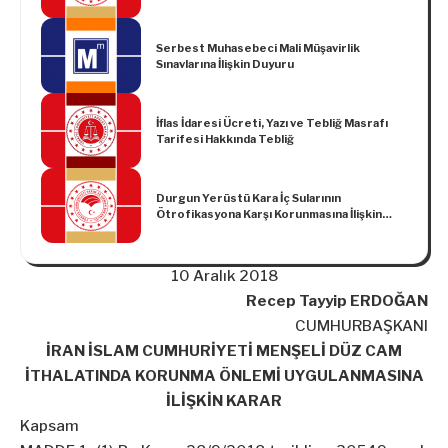
Serbest Muhasebeci Mali Müşavirlik
Sınavlarına İlişkin Duyuru
İflas İdaresi Ücreti, Yazı ve Tebliğ Masrafı
Tarifesi Hakkında Tebliğ
Durgun Yerüstü Kara İç Sularının
Ötrofikasyona Karşı Korunmasına İlişkin
Tebliğde Değişiklik Yapılmasına Dair Tebliğ
(No: 2023/7)
10 Aralık 2018
Recep Tayyip ERDOĞAN
CUMHURBAŞKANI
İRAN İSLAM CUMHURİYETİ MENŞELİ DÜZ CAM
İTHALATINDA KORUNMA ÖNLEMİ UYGULANMASINA
İLİŞKİN KARAR
Kapsam