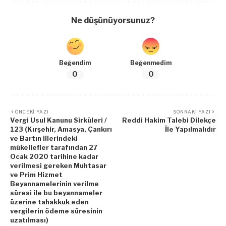
Ne düşünüyorsunuz?
Beğendim
Beğenmedim
0
0
ÖNCEKI YAZI
SONRAKI YAZI
Vergi Usul Kanunu Sirküleri /
Reddi Hakim Talebi Dilekçe
123 (Kırşehir, Amasya, Çankırı
İle Yapılmalıdır
ve Bartın illerindeki
mükellefler tarafından 27
Ocak 2020 tarihine kadar
verilmesi gereken Muhtasar
ve Prim Hizmet
Beyannamelerinin verilme
süresi ile bu beyannameler
üzerine tahakkuk eden
vergilerin ödeme süresinin
uzatılması)