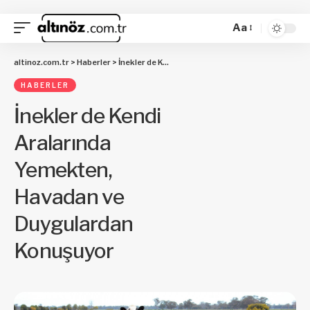
Aa
altinoz.com.tr
>
Haberler
>
İnekler de Kendi Aralarında Yemekten, Havadan ve Duygulardan Konuşuyor
HABERLER
İnekler de Kendi
Aralarında
Yemekten,
Havadan ve
Duygulardan
Konuşuyor