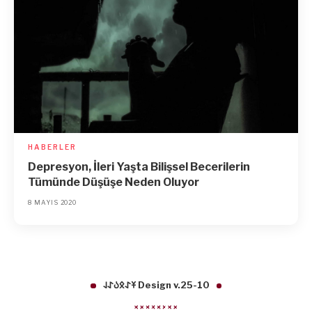
HABERLER
Depresyon, İleri Yaşta Bilişsel Becerilerin
Tümünde Düşüşe Neden Oluyor
8 MAYIS 2020
𐱁𐰀𐰋𐰉𐰀𐰞 Design v.25-10