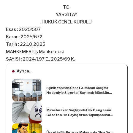
T.C.
YARGITAY
HUKUK GENEL KURULU
Esas : 2025/507
Karar : 2025/672
Tarih : 22.10.2025
MAHKEMESİ :İş Mahkemesi
SAYISI : 2024/197 E., 2025/69 K.
Ayrıca...
Eşinin Yanında Ücret Almadan Çalışma
Nedeniyle Sigortalı Sayılmak Mümkün
Değidir
Mirasbırakan Sağlığında Hak Dengesini
Gözeten Bir Paylaştırma Yapmışsa Mal
Kaçırmak Kastından Söz Edilemez
Ücretin Bir Kereye Mahsus da Olsa Geç