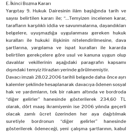
E. İkinci Bozma Kararı
Yargıtay 9. Hukuk Dairesinin ilâm başlığında tarih ve
sayısı belirtilen kararı ile; “…Temyizen incelenen karar,
tarafların karşılıklı iddia ve savunmalarına, dayandıkları
belgelere, uyuşmazlığa uygulanması gereken hukuk
kuralları ile hukuki ilişkinin nitelendirilmesine, dava
şartlarına, yargılama ve ispat kuralları ile kararda
belirtilen gerekçelere göre usul ve kanuna uygun olup
davalılar vekillerinin aşağıdaki paragrafın kapsamı
dışındaki temyiz itirazları yerinde görülmemiştir.
Davacı imzalı 28.02.2006 tarihli belgede daha önce ayrı
kalemler şeklinde hesaplanarak davacıya ödenen sosyal
hak ve yardımların, tek bir rakam altında ve bordroda
“diğer gelirler” hanesinde gösterilerek 234,60 TL
olarak, dört maaş ikramiyenin ise 2006 yılında geçerli
olacak zamlı ücret üzerinden her aya dağıtılmak
suretiyle bordronun “diğer gelirler” hanesinde
gösterilerek ödeneceği, yeni çalışma şartlarının, kabul