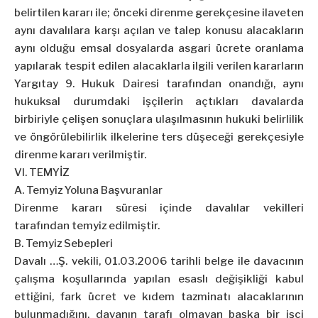
belirtilen kararı ile; önceki direnme gerekçesine ilaveten
aynı davalılara karşı açılan ve talep konusu alacakların
aynı olduğu emsal dosyalarda asgari ücrete oranlama
yapılarak tespit edilen alacaklarla ilgili verilen kararların
Yargıtay 9. Hukuk Dairesi tarafından onandığı, aynı
hukuksal durumdaki işçilerin açtıkları davalarda
birbiriyle çelişen sonuçlara ulaşılmasının hukuki belirlilik
ve öngörülebilirlik ilkelerine ters düşeceği gerekçesiyle
direnme kararı verilmiştir.
VI. TEMYİZ
A. Temyiz Yoluna Başvuranlar
Direnme kararı süresi içinde davalılar vekilleri
tarafından temyiz edilmiştir.
B. Temyiz Sebepleri
Davalı …Ş. vekili, 01.03.2006 tarihli belge ile davacının
çalışma koşullarında yapılan esaslı değişikliği kabul
ettiğini, fark ücret ve kıdem tazminatı alacaklarının
bulunmadığını, davanın tarafı olmayan başka bir işçi