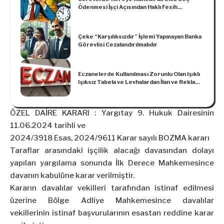
Ödenmesi İşçi Açısından Haklı Fesih
Sebebidir
Çeke “Karşılıksızdır” İşlemi Yapmayan Banka
Görevlisi Cezalandırılmalıdır
Eczanelerde Kullanılması Zorunlu Olan Işıklı
Işıksız Tabela ve Levhalardan İlan ve Reklam
Vergisinin Alınması Gerekir
ÖZEL DAİRE KARARI : Yargıtay 9. Hukuk Dairesinin
11.06.2024 tarihli ve
2024/3918 Esas, 2024/9611 Karar sayılı BOZMA kararı
Taraflar arasındaki işçilik alacağı davasından dolayı
yapılan yargılama sonunda İlk Derece Mahkemesince
davanın kabulüne karar verilmiştir.
Kararın davalılar vekilleri tarafından istinaf edilmesi
üzerine Bölge Adliye Mahkemesince davalılar
vekillerinin istinaf başvurularının esastan reddine karar