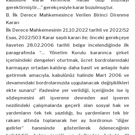
kabulüne karar verilmesi hatalı olup bozmayı
gerektirmiştir…” gerekçesiyle karar bozulmuştur.
B. İlk Derece Mahkemesince Verilen Birinci Direnme
Kararı
İlk Derece Mahkemesinin 21.10.2022 tarihli ve 2022/52
Esas, 2022/503 Karar sayılı kararı ile; önceki gerekçeye
ilaveten 28.02.2006 tarihli belge incelendiğinde ilk
paragrafında “… Yönetim Kurulu kararınca şirket
içerisindeki dengeleri oturtmak, ücret bordrolarındaki
karmaşayı ortadan kaldırıp daha basit ve anlaşılır hale
getirmek amacıyla, kabulünüz halinde Mart 2006 ve
devamındaki bordrolarınızda uygulanacak değişiklikleri
ekte sunarız” ifadesine yer verildiği, içeriğinde ise iş
sözleşmesini alt işverene devreden asıl işveren
nezdindeki çalışmalarda geçerli olan sosyal hak ve
yardımların tek tek yazıldığı, bu yardımların tek bir
rakam altında toplanarak her ay bordronun “diğer
gelirler” hanesinde gösterilerek ödeneceğinin