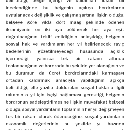
belirtildiği, belge içeriği ve kullanılan hukuki dil
incelendiğinde bu belgenin açıkça bordrolarda
uygulanacak değişiklik ve çalışma şartına ilişkin olduğu,
belgeye göre yılda dört maaş şeklinde ödenen
ikramiyenin on iki aya bölünerek her aya eşit
dağıtılacağının teklif edildiğinin anlaşıldığı, belgenin
sosyal hak ve yardımların her yıl belirlenecek rayiç
bedellerinin gözetilmeyeceği hususunda açıklık
içermediği, yalnızca tek bir rakam altında
toplanacağının ve bordroda bu şekilde yer alacağının ve
bu durumun da ücret bordrolarındaki karmaşayı
ortadan kaldırmak amacıyla yapıldığının açıkça
belirtildiği, elle yazılıp doldurulan sosyal haklarla ilgili
rakamın o yıl için işçiyi bağlaması gerektiği, belgenin
bordronun sadeleştirilmesine ilişkin muvafakat belgesi
olduğu, sosyal yardımların toplamının her yıl değişmeyen
tek bir rakam olarak ödeneceğine, sosyal yardımların
ekonomik değerlerinin bu şekilde yıl bazında