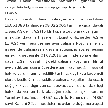
Tetkik Hâkimi tarafından hazırlanan gündem ve
dosyadaki belgeler incelenip gereği düşünüldü:
I. DAVA
Davacı vekili dava dilekçesinde; müvekkilinin
16.06.1989 tarihinden 08.02.2005 tarihine kadar davalı
… San. A.Ş’de (… A.Ş.) forklift operatörü olarak çalıştığını,
işin diğer davalı alt işveren … Lojistik Hizmetleri A.Ş’ye
(… A.Ş.) verilmesi üzerine aynı çalışma koşulları ile alt
işverende çalışmasına devam ettiğini, iş sözleşmesinin
emeklilik nedeni ile 01.07.2016 tarihinde sona erdiğini,
davalı …Ş’nin davalı …Ş’deki çalışma koşullarını bir yıl
uyguladıktan sonra ücretlere zam yapmadığını, sosyal
hak ve yardımların emeklilik tarihi yaklaştıkça kademeli
olarak kesildiğini, bu şekilde çalışma koşullarında esaslı
değişiklik yapıldığını, emsal dosyada aynı durumdaki işçi
hakkında verilen fark alacağın reddine ilişkin kararın
Yargıtay tarafından 4857 sayılı İş Kanunu’nun (4857
sayılı Kanun) 22… . maddelerine aykırı olduğu gerekçesi