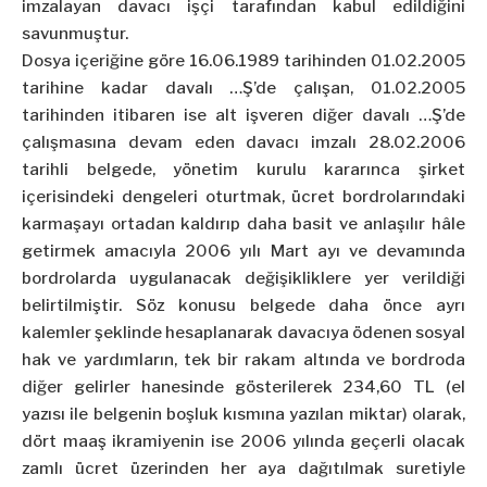
imzalayan davacı işçi tarafından kabul edildiğini
savunmuştur.
Dosya içeriğine göre 16.06.1989 tarihinden 01.02.2005
tarihine kadar davalı …Ş’de çalışan, 01.02.2005
tarihinden itibaren ise alt işveren diğer davalı …Ş’de
çalışmasına devam eden davacı imzalı 28.02.2006
tarihli belgede, yönetim kurulu kararınca şirket
içerisindeki dengeleri oturtmak, ücret bordrolarındaki
karmaşayı ortadan kaldırıp daha basit ve anlaşılır hâle
getirmek amacıyla 2006 yılı Mart ayı ve devamında
bordrolarda uygulanacak değişikliklere yer verildiği
belirtilmiştir. Söz konusu belgede daha önce ayrı
kalemler şeklinde hesaplanarak davacıya ödenen sosyal
hak ve yardımların, tek bir rakam altında ve bordroda
diğer gelirler hanesinde gösterilerek 234,60 TL (el
yazısı ile belgenin boşluk kısmına yazılan miktar) olarak,
dört maaş ikramiyenin ise 2006 yılında geçerli olacak
zamlı ücret üzerinden her aya dağıtılmak suretiyle