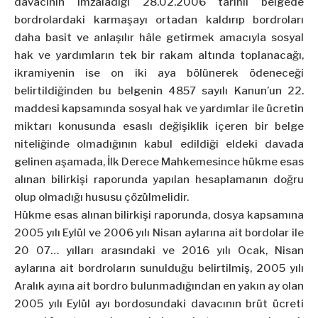
davacının imzaladığı 28.02.2006 tarihli belgede
bordrolardaki karmaşayı ortadan kaldırıp bordroları
daha basit ve anlaşılır hâle getirmek amacıyla sosyal
hak ve yardımların tek bir rakam altında toplanacağı,
ikramiyenin ise on iki aya bölünerek ödeneceği
belirtildiğinden bu belgenin 4857 sayılı Kanun’un 22.
maddesi kapsamında sosyal hak ve yardımlar ile ücretin
miktarı konusunda esaslı değişiklik içeren bir belge
niteliğinde olmadığının kabul edildiği eldeki davada
gelinen aşamada, İlk Derece Mahkemesince hükme esas
alınan bilirkişi raporunda yapılan hesaplamanın doğru
olup olmadığı hususu çözülmelidir.
Hükme esas alınan bilirkişi raporunda, dosya kapsamına
2005 yılı Eylül ve 2006 yılı Nisan aylarına ait bordolar ile
20 07… yılları arasındaki ve 2016 yılı Ocak, Nisan
aylarına ait bordroların sunulduğu belirtilmiş, 2005 yılı
Aralık ayına ait bordro bulunmadığından en yakın ay olan
2005 yılı Eylül ayı bordosundaki davacının brüt ücreti