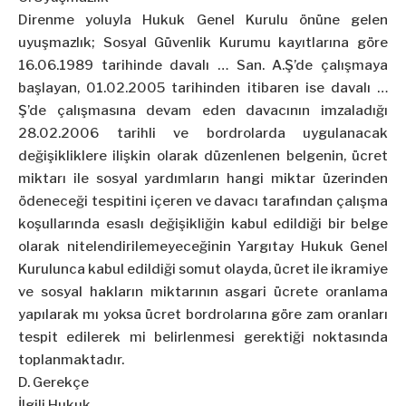
Direnme yoluyla Hukuk Genel Kurulu önüne gelen
uyuşmazlık; Sosyal Güvenlik Kurumu kayıtlarına göre
16.06.1989 tarihinde davalı … San. A.Ş’de çalışmaya
başlayan, 01.02.2005 tarihinden itibaren ise davalı …
Ş’de çalışmasına devam eden davacının imzaladığı
28.02.2006 tarihli ve bordrolarda uygulanacak
değişikliklere ilişkin olarak düzenlenen belgenin, ücret
miktarı ile sosyal yardımların hangi miktar üzerinden
ödeneceği tespitini içeren ve davacı tarafından çalışma
koşullarında esaslı değişikliğin kabul edildiği bir belge
olarak nitelendirilemeyeceğinin Yargıtay Hukuk Genel
Kurulunca kabul edildiği somut olayda, ücret ile ikramiye
ve sosyal hakların miktarının asgari ücrete oranlama
yapılarak mı yoksa ücret bordrolarına göre zam oranları
tespit edilerek mi belirlenmesi gerektiği noktasında
toplanmaktadır.
D. Gerekçe
İlgili Hukuk