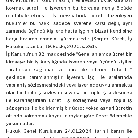
devlet, ücretin korunması için emredici hukuk kuralları
koymak sureti ile işverenin bu borcuna geniş ölçüde
müdahale etmiştir. İş mevzuatında ücreti düzenleyen
hükümler bu hakkı sadece işverene karşı değil, aynı
zamanda üçüncü kişilere hatta işçinin bizzat kendisine
karşı koruma amacını gütmektedir (Sarper Süzek, İş
Hukuku, İstanbul, 19. Baskı, 2020, s. 361).
İş Kanunu’nun 32. maddesinde “Genel anlamda ücret bir
kimseye bir iş karşılığında işveren veya üçüncü kişiler
tarafından sağlanan ve para ile ödenen tutardır.”
şeklinde tanımlanmıştır. İşveren, işçi ile aralarında
yapılan iş sözleşmesindeki veya işyerinde uygulanmakta
olan bir toplu iş sözleşmesi varsa bu toplu iş sözleşmesi
ile kararlaştırılan ücreti, iş sözleşmesi veya toplu iş
sözleşmesi ile belirlenmiş bir ücret yoksa asgari ücretin
altında kalmamak kaydı ile rayice göre ücret ödemekle
yükümlüdür.
Hukuk Genel Kurulunun 24.01.2024 tarihli kararı ile