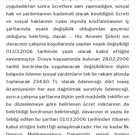
uyguladıktan sonra ücretlere zam yapmadığını, sosyal
hak ve yardımlarının kademeli olarak kesildiğini, ücreti
ve sosyal haklarının rızası dışında kısıtlanmasının iş
şartlarında esaslı değişiklik olduğundan geçersiz
olduğunu belirtmiş, davalı … Hiz. Anonim Şirketi ise
davacının çalışma koşullarında yapılan esaslı değişikliği
01.03.2006 tarihinde yazılı olarak kabul ettiğini
savunmuştur. Dosya kapsamında bulunan 28.02.2006
tarihli bordrolarda uygulanacak değişikliklere ilişkin
belgede ödenen sosyal yardımların tek bir rakam altında
toplanarak 234,60 TL olarak ödeneceği, dört maaş
ikramiyesinin her aya dağıtılmak suretiyle ödeneceği,
ayrıca çalışma şartlarına ilişkin yedi maddelik teklifin ve
bu düzenlemeye göre belirlenen ücret miktarının da
belirtildiği bordronun belirlendiği, davacının el yazısı ile
tebliğ edilen bu şartları 01.03.2006 tarihinden itibaren
kabul ettiğini belirttiği anlaşılmaktadır. Her ne kadar İlk
Derece Mahkemesince Dairemizin emsal bozma