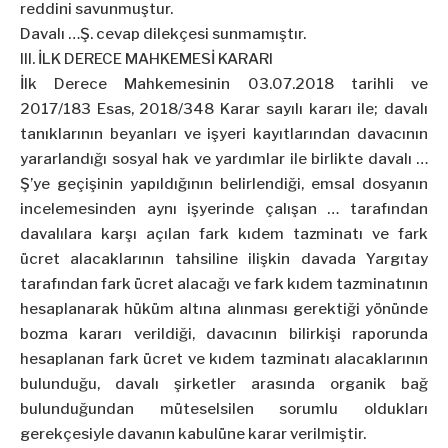
reddini savunmuştur.
Davalı …Ş. cevap dilekçesi sunmamıştır.
III. İLK DERECE MAHKEMESİ KARARI
İlk Derece Mahkemesinin 03.07.2018 tarihli ve
2017/183 Esas, 2018/348 Karar sayılı kararı ile; davalı
tanıklarının beyanları ve işyeri kayıtlarından davacının
yararlandığı sosyal hak ve yardımlar ile birlikte davalı …
Ş’ye geçişinin yapıldığının belirlendiği, emsal dosyanın
incelemesinden aynı işyerinde çalışan … tarafından
davalılara karşı açılan fark kıdem tazminatı ve fark
ücret alacaklarının tahsiline ilişkin davada Yargıtay
tarafından fark ücret alacağı ve fark kıdem tazminatının
hesaplanarak hüküm altına alınması gerektiği yönünde
bozma kararı verildiği, davacının bilirkişi raporunda
hesaplanan fark ücret ve kıdem tazminatı alacaklarının
bulunduğu, davalı şirketler arasında organik bağ
bulunduğundan müteselsilen sorumlu oldukları
gerekçesiyle davanın kabulüne karar verilmiştir.