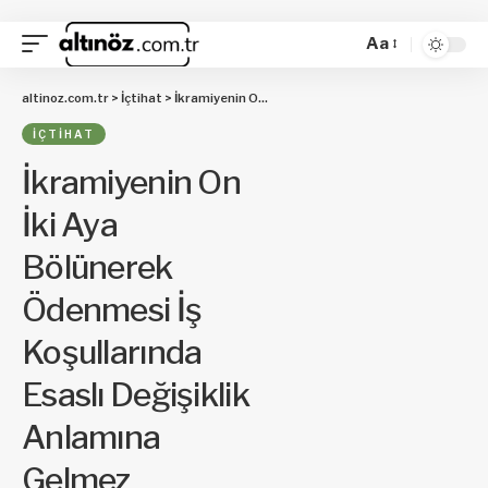
Aa
altinoz.com.tr
>
İçtihat
>
İkramiyenin On İki Aya Bölünerek Ödenmesi İş Koşullarında Esaslı Değişiklik Anlamına Gelmez
İÇTIHAT
İkramiyenin On
İki Aya
Bölünerek
Ödenmesi İş
Koşullarında
Esaslı Değişiklik
Anlamına
Gelmez