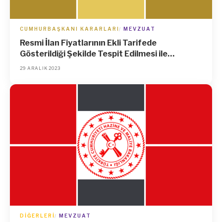
CUMHURBAŞKANI KARARLARI
MEVZUAT
Resmi İlan Fiyatlarının Ekli Tarifede
Gösterildiği Şekilde Tespit Edilmesi ile
15/2/2023 Tarihli ve 6805 Sayılı
29 ARALIK 2023
Cumhurbaşkanı Kararının Yürürlükten
Kaldırılması Hakkında Karar (Karar Sayısı:
8016)
DIĞERLERI
MEVZUAT