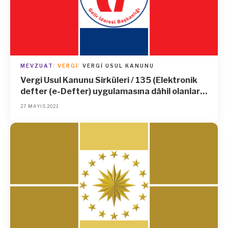
MEVZUAT
VERGI
VERGI USUL KANUNU
Vergi Usul Kanunu Sirküleri / 135 (Elektronik
defter (e-Defter) uygulamasına dâhil olanlar
tarafından 31 Mayıs 2021 günü sonuna kadar
27 MAYIS 2021
oluşturulması ve imzalanması gereken e-
Defterlerin oluşturulma ve imzalanma süresi
ile aynı sürede Gelir İdaresi Başkanlığı Bilgi
İşlem Sistemine yüklenmesi gereken
“Elektronik Defter Beratları”nın yüklenme
süresinin uzatılması.)