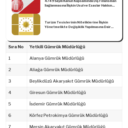
4749 Sayılı Kanun Kapsamında Dış Finansman
Sağlanmasına İlişkin Usul ve Esaslar Hakkında
Yönetmelikte Değişiklik Yapılmasına Dair
Yönetmelik
Turizm Tesislerinin Niteliklerine İlişkin
Yönetmelikte Değişiklik Yapılmasına Dair
Yönetmelik (Karar Sayısı: 5026)
Sıra No
Yetkili Gümrük Müdürlüğü
1
Alanya Gümrük Müdürlüğü
2
Aliağa Gümrük Müdürlüğü
3
Beylikdüzü Akaryakıt Gümrük Müdürlüğü
4
Giresun Gümrük Müdürlüğü
5
İsdemir Gümrük Müdürlüğü
6
Körfez Petrokimya Gümrük Müdürlüğü
7
Mersin Akaryakıt Gümrük Müdürlüğü