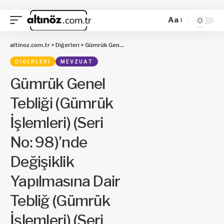
Aa
altinoz.com.tr
>
Diğerleri
>
Gümrük Genel Tebliği (Gümrük İşlemleri) (Seri No: 98)’nde Değişiklik Yapılmasına Dair Tebliğ (Gümrük İşlemleri) (Seri No: 144)
DIĞERLERI
MEVZUAT
Gümrük Genel
Tebliği (Gümrük
İşlemleri) (Seri
No: 98)’nde
Değişiklik
Yapılmasına Dair
Tebliğ (Gümrük
İşlemleri) (Seri