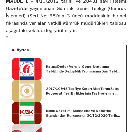
MADDE 1 –
4/10/2012 tarihli ve 28431 sayılı Resmî
Gazete’de yayımlanan Gümrük Genel Tebliği (Gümrük
İşlemleri) (Seri No: 98)’nin 3 üncü maddesinin birinci
fıkrasında yer alan yetkili gümrük müdürlükleri tablosu
aşağıdaki şekilde değiştirilmiştir.
“
Ayrıca...
Katma Değer Vergisi Genel Uygulama
Tebliğinde Değişiklik Yapılmasına Dair Tebliğ
(Seri No: 21)
2017/10945 Tasfiye Kararı Alan Tarım Satış
Kooperatifleri Birliklerinin Tasfiyelerine
İlişkin Usul ve Esasların Belirlenmesi ile
Kamu Kurum ve Kuruluşlarına Olan
Borçlarının Terkin Edilmesine Dair Kararda
Kamu Gözetimi, Muhasebe ve Denetim
Değişiklik Yapılması Hakkında Karar
Standartları Kurumunun 30/12/2020 Tarihli
Tebliğleri