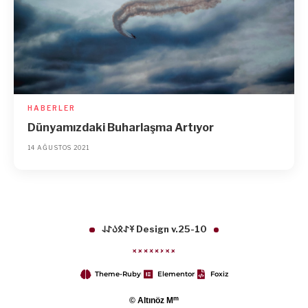
HABERLER
Dünyamızdaki Buharlaşma Artıyor
14 AĞUSTOS 2021
𐱁𐰀𐰋𐰉𐰀𐰞 Design v.25-10
Theme-Ruby
Elementor
Foxiz
m
© Altınöz M