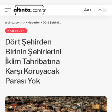
Aa
altinoz.com.tr
>
Haberler
>
Dört Şehirden Birinin Şehirlerini İklim Tahribatına Karşı Koruyacak Parası Yok
HABERLER
Dört Şehirden
Birinin Şehirlerini
İklim Tahribatına
Karşı Koruyacak
Parası Yok