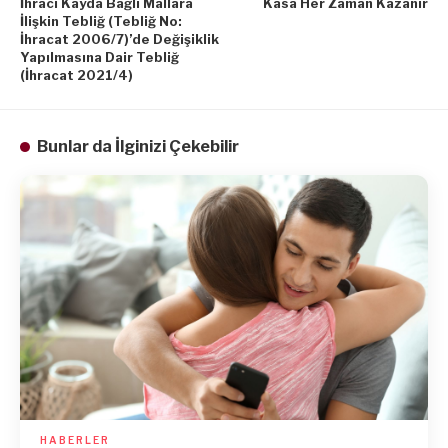
İhracı Kayda Bağlı Mallara
Kasa Her Zaman Kazanır
İlişkin Tebliğ (Tebliğ No:
İhracat 2006/7)’de Değişiklik
Yapılmasına Dair Tebliğ
(İhracat 2021/4)
Bunlar da İlginizi Çekebilir
HABERLER