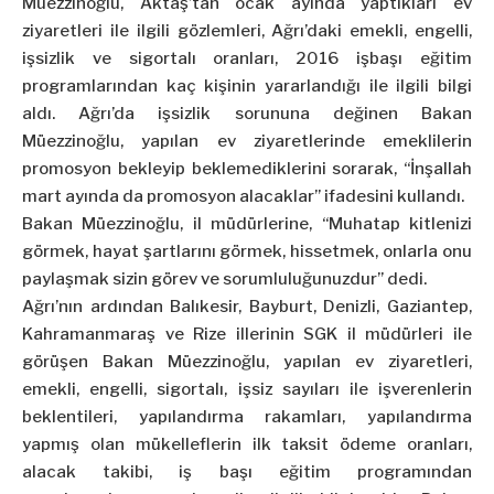
Müezzinoğlu, Aktaş’tan ocak ayında yaptıkları ev
ziyaretleri ile ilgili gözlemleri, Ağrı’daki emekli, engelli,
işsizlik ve sigortalı oranları, 2016 işbaşı eğitim
programlarından kaç kişinin yararlandığı ile ilgili bilgi
aldı. Ağrı’da işsizlik sorununa değinen Bakan
Müezzinoğlu, yapılan ev ziyaretlerinde emeklilerin
promosyon bekleyip beklemediklerini sorarak, “İnşallah
mart ayında da promosyon alacaklar” ifadesini kullandı.
Bakan Müezzinoğlu, il müdürlerine, “Muhatap kitlenizi
görmek, hayat şartlarını görmek, hissetmek, onlarla onu
paylaşmak sizin görev ve sorumluluğunuzdur” dedi.
Ağrı’nın ardından Balıkesir, Bayburt, Denizli, Gaziantep,
Kahramanmaraş ve Rize illerinin SGK il müdürleri ile
görüşen Bakan Müezzinoğlu, yapılan ev ziyaretleri,
emekli, engelli, sigortalı, işsiz sayıları ile işverenlerin
beklentileri, yapılandırma rakamları, yapılandırma
yapmış olan mükelleflerin ilk taksit ödeme oranları,
alacak takibi, iş başı eğitim programından