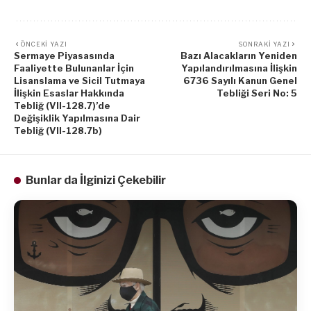
ÖNCEKI YAZI
SONRAKI YAZI
Sermaye Piyasasında
Bazı Alacakların Yeniden
Faaliyette Bulunanlar İçin
Yapılandırılmasına İlişkin
Lisanslama ve Sicil Tutmaya
6736 Sayılı Kanun Genel
İlişkin Esaslar Hakkında
Tebliği Seri No: 5
Tebliğ (VII-128.7)’de
Değişiklik Yapılmasına Dair
Tebliğ (VII-128.7b)
Bunlar da İlginizi Çekebilir