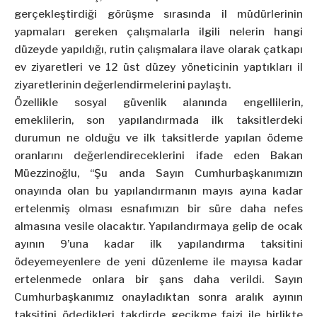
gerçekleştirdiği görüşme sırasında il müdürlerinin
yapmaları gereken çalışmalarla ilgili nelerin hangi
düzeyde yapıldığı, rutin çalışmalara ilave olarak çatkapı
ev ziyaretleri ve 12 üst düzey yöneticinin yaptıkları il
ziyaretlerinin değerlendirmelerini paylaştı.
Özellikle sosyal güvenlik alanında engellilerin,
emeklilerin, son yapılandırmada ilk taksitlerdeki
durumun ne olduğu ve ilk taksitlerde yapılan ödeme
oranlarını değerlendireceklerini ifade eden Bakan
Müezzinoğlu, “Şu anda Sayın Cumhurbaşkanımızın
onayında olan bu yapılandırmanın mayıs ayına kadar
ertelenmiş olması esnafımızın bir süre daha nefes
almasına vesile olacaktır. Yapılandırmaya gelip de ocak
ayının 9’una kadar ilk yapılandırma taksitini
ödeyemeyenlere de yeni düzenleme ile mayısa kadar
ertelenmede onlara bir şans daha verildi. Sayın
Cumhurbaşkanımız onayladıktan sonra aralık ayının
taksitini ödedikleri takdirde gecikme faizi ile birlikte