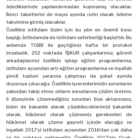
ödediklerinde yapılandırmadan kopmamış olacaklar.
İkinci taksitlerini de mayıs ayında rutin olarak ödeme
takvimine girmiş olacaklar.
Özellikle istihdam bizim için bu yılın en önemli konu
başlığı. İstihdamda da istihdam seferberliği başlattık. Bu
anlamda TOBB ile geçtiğimiz hafta bir protokol
imzaladık. 252 noktada İŞKUR çalışanlarımız, görevli
arkadaşlarımız özellikle işbaşı eğitim programlarına,
istihdam açısından artı eğitim programlarına ve inşallah
şimdi toplum yararına çalışmayı da şubat ayında
duyuruya çıkacağız. Özellikle işverenlerimizin sorunlarını
yakından takip etme, onların sorunlarına çözüm üretme,
il düzeyinde çözemediğiniz sorunları bize aktarmanız,
bizim de bakanlık olarak çözebileceklerimizi bakanlık
olarak, hükümet olarak çözmemiz gerekenleri de
hükümet olarak çözme gayreti içinde olacağız ve
inşallah 2017’yi istihdam açısından 2016’dan çok daha
iyi bir noktaya getireceğiz. Özellikle 2017’nin Ocak,