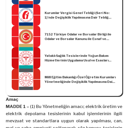
Yönetmelik
Kurumlar Vergisi Genel Tebliği (Seri No:
1)’nde Değişiklik Yapılmasına Dair Tebliğ
(Seri No: 13)
7152 Türkiye Odalar ve Borsalar Birliği ile
Odalar ve Borsalar Kanunu ile Esnaf ve
Sanatkârlar Meslek Kuruluşları Kanununda
Değişiklik Yapılmasına Dair Kanun
Yataklı Sağlık Tesislerinde Yoğun Bakım
Hizmetlerinin Uygulama Usul ve Esasları
Hakkında Tebliğde Değişiklik Yapılmasına
Dair Tebliğ
Millî Eğitim Bakanlığı Özel Öğretim Kurumları
Yönetmeliğinde Değişiklik Yapılmasına Dair
Yönetmelik
Amaç
MADDE 1 –
(1) Bu Yönetmeliğin amacı; elektrik üretim ve
elektrik depolama tesislerinin kabul işlemlerinin ilgili
mevzuat ve standartlara uygun olarak yapılması, can,