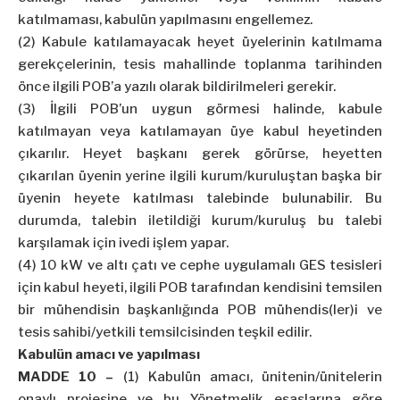
katılmaması, kabulün yapılmasını engellemez.
(2) Kabule katılamayacak heyet üyelerinin katılmama
gerekçelerinin, tesis mahallinde toplanma tarihinden
önce ilgili POB’a yazılı olarak bildirilmeleri gerekir.
(3) İlgili POB’un uygun görmesi halinde, kabule
katılmayan veya katılamayan üye kabul heyetinden
çıkarılır. Heyet başkanı gerek görürse, heyetten
çıkarılan üyenin yerine ilgili kurum/kuruluştan başka bir
üyenin heyete katılması talebinde bulunabilir. Bu
durumda, talebin iletildiği kurum/kuruluş bu talebi
karşılamak için ivedi işlem yapar.
(4) 10 kW ve altı çatı ve cephe uygulamalı GES tesisleri
için kabul heyeti, ilgili POB tarafından kendisini temsilen
bir mühendisin başkanlığında POB mühendis(ler)i ve
tesis sahibi/yetkili temsilcisinden teşkil edilir.
Kabulün amacı ve yapılması
MADDE 10 –
(1) Kabulün amacı, ünitenin/ünitelerin
onaylı projesine ve bu Yönetmelik esaslarına göre