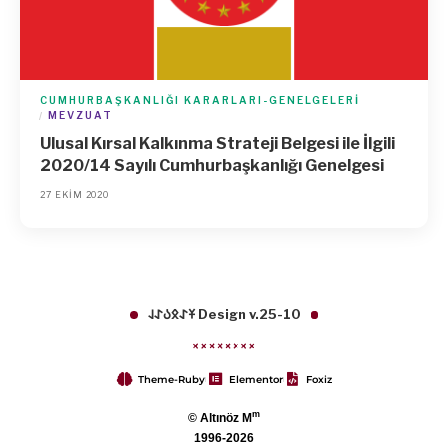
CUMHURBAŞKANLIĞI KARARLARI-GENELGELERI
MEVZUAT
Ulusal Kırsal Kalkınma Strateji Belgesi ile İlgili
2020/14 Sayılı Cumhurbaşkanlığı Genelgesi
27 EKIM 2020
𐱁𐰀𐰋𐰉𐰀𐰞 Design v.25-10
Theme-Ruby
Elementor
Foxiz
m
© Altınöz M
1996-2026