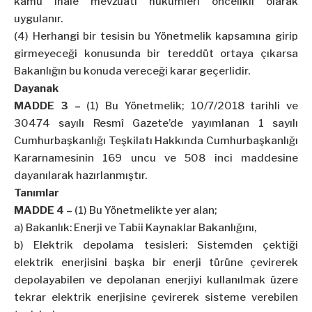
kamu ihale mevzuatı hükümleri öncelikli olarak
uygulanır.
(4) Herhangi bir tesisin bu Yönetmelik kapsamına girip
girmeyeceği konusunda bir tereddüt ortaya çıkarsa
Bakanlığın bu konuda vereceği karar geçerlidir.
Dayanak
MADDE 3 –
(1) Bu Yönetmelik; 10/7/2018 tarihli ve
30474 sayılı Resmî Gazete’de yayımlanan 1 sayılı
Cumhurbaşkanlığı Teşkilatı Hakkında Cumhurbaşkanlığı
Kararnamesinin 169 uncu ve 508 inci maddesine
dayanılarak hazırlanmıştır.
Tanımlar
MADDE 4 –
(1) Bu Yönetmelikte yer alan;
a) Bakanlık: Enerji ve Tabii Kaynaklar Bakanlığını,
b) Elektrik depolama tesisleri: Sistemden çektiği
elektrik enerjisini başka bir enerji türüne çevirerek
depolayabilen ve depolanan enerjiyi kullanılmak üzere
tekrar elektrik enerjisine çevirerek sisteme verebilen