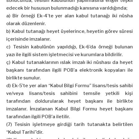
sonucunda, tesisin kabulünün yapılmasına engel teşkil
edecek bir hususun bulunmadığı kanısına varıldığında;
a) Bir örneği Ek-4’te yer alan kabul tutanağı iki nüsha
olarak düzenlenir.
b) Kabul tutanağı heyet üyelerince, heyetin görev süresi
içerisinde imzalanır.
c) Tesisin kabulünün yapıldığı, Ek-6’da örneği bulunan
yazı ile ilgili sistem işletmecisi ve kurumlara bildirilir.
ç) Kabul tutanaklarının ıslak imzalı iki nüshası da heyet
başkanı tarafından ilgili POB’a elektronik kopyaları ile
birlikte sunulur.
d) Ek-5’te yer alan “Kabul Bilgi Formu” lisans/tesis sahibi
ve/veya lisans/tesis sahibini temsile yetkili kişi
tarafından doldurularak heyet başkanı ile birlikte
imzalanır. İmzalanan Kabul Bilgi Formu heyet başkanı
tarafından ilgili POB’a iletilir.
(7) Tesisin işletmeye girdiği tarih tutanakta belirtilen
“Kabul Tarihi”dir.