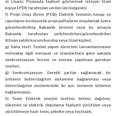
e) Lisans: Piyasada faaliyet göstermek isteyen tüzel
kişiye EPDK tarafından verilen izin belgesini,
f) Proje Onay Birimi (POB): Elektrik tesisinin hesap ve
raporlarını inceleyerek proje paftalarını onaylamak üzere
görevlendirilmiş Bakanlık birimini veya bu amaçla
Bakanlık tarafından yetkilendirilen/görevlendirilen
ihtisas sahibi kurum/kuruluş veya tüzel kişileri,
g) Saha testi: Tesisin yapım sürecinin tamamlanmasını
müteakip ilgili mevzuat ve standartlara göre sahada
senkronizasyon öncesi ve sonrası yapılması gereken
testleri,
ğ) Senkronizasyon: Gerekli şartlar sağlanarak, bir
ünitenin iletim/dağıtım sistemine bağlanması veya
iletim/dağıtım sistemindeki iki ayrı sistemin birbirine
bağlanmasını,
h) Tesis: Elektrik enerjisi üretimi, iletimi, dağıtımı,
tüketimi ve elektrik depolama faaliyeti yürütülen veya
yürütülmeye hazır tesis, şebeke veya teçhizatı,