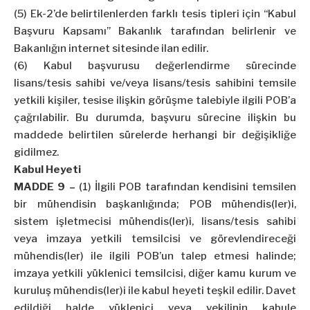
(5) Ek-2’de belirtilenlerden farklı tesis tipleri için “Kabul
Başvuru Kapsamı” Bakanlık tarafından belirlenir ve
Bakanlığın internet sitesinde ilan edilir.
(6) Kabul başvurusu değerlendirme sürecinde
lisans/tesis sahibi ve/veya lisans/tesis sahibini temsile
yetkili kişiler, tesise ilişkin görüşme talebiyle ilgili POB’a
çağrılabilir. Bu durumda, başvuru sürecine ilişkin bu
maddede belirtilen sürelerde herhangi bir değişikliğe
gidilmez.
Kabul Heyeti
MADDE 9 –
(1) İlgili POB tarafından kendisini temsilen
bir mühendisin başkanlığında; POB mühendis(ler)i,
sistem işletmecisi mühendis(ler)i, lisans/tesis sahibi
veya imzaya yetkili temsilcisi ve görevlendireceği
mühendis(ler) ile ilgili POB’un talep etmesi halinde;
imzaya yetkili yüklenici temsilcisi, diğer kamu kurum ve
kuruluş mühendis(ler)i ile kabul heyeti teşkil edilir. Davet
edildiği halde yüklenici veya vekilinin kabule