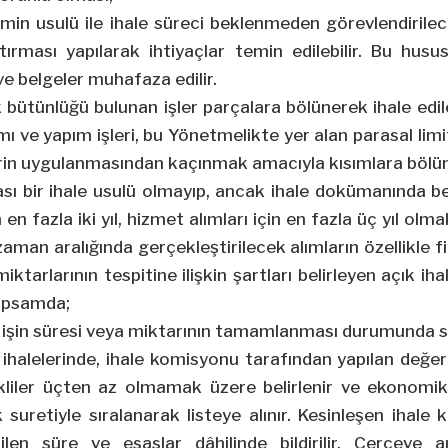
in usulü ile ihale süreci beklenmeden görevlendirilece
ırması yapılarak ihtiyaçlar temin edilebilir. Bu husus
 ve belgeler muhafaza edilir.
ik bütünlüğü bulunan işler parçalara bölünerek ihale e
mı ve yapım işleri, bu Yönetmelikte yer alan parasal lim
rin uygulanmasından kaçınmak amacıyla kısımlara böl
sı bir ihale usulü olmayıp, ancak ihale dokümanında be
n en fazla iki yıl, hizmet alımları için en fazla üç yıl olm
ir zaman aralığında gerçekleştirilecek alımların özellikl
iktarlarının tespitine ilişkin şartları belirleyen açık i
apsamda;
 işin süresi veya miktarının tamamlanması durumunda s
ihalelerinde, ihale komisyonu tarafından yapılan değ
ekliler üçten az olmamak üzere belirlenir ve ekonomik
suretiyle sıralanarak listeye alınır. Kesinleşen ihale k
ilen süre ve esaslar dâhilinde bildirilir. Çerçeve a