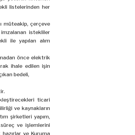
kli listelerinden her
ı müteakip, çerçeve
mzalanan istekliler
kli ile yapılan alım
ılmadan önce elektrik
rak ihale edilen işin
ıkan bedeli,
ir.
eştirecekleri ticari
ilirliği ve kaynakların
ım şirketleri yapım,
süreç ve işlemlerini
 hazırlar ve Kuruma