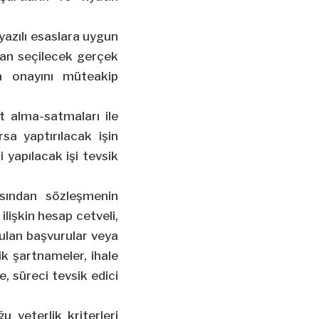
 yazılı esaslara uygun
ndan seçilecek gerçek
nin onayını müteakip
t alma-satmaları ile
rsa yaptırılacak işin
 yapılacak işi tevsik
asından sözleşmenin
lişkin hesap cetveli,
nulan başvurular veya
ik şartnameler, ihale
e, süreci tevsik edici
uğu yeterlik
kriterleri