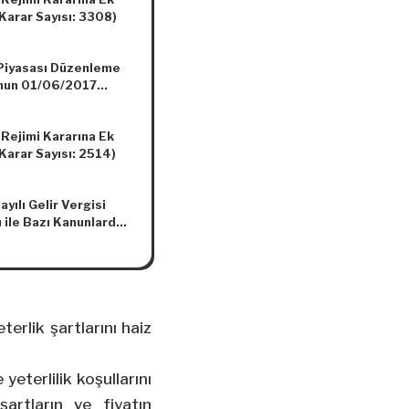
t: 2019/1)
Karar Sayısı: 3308)
 Piyasası Düzenleme
nun 01/06/2017
 ve 7108 Sayılı Kararı
 Rejimi Kararına Ek
Karar Sayısı: 2514)
yılı Gelir Vergisi
 ile Bazı Kanunlarda
lik Yapılmasına Dair
terlik şartlarını haiz
yeterlilik koşullarını
artların ve fiyatın