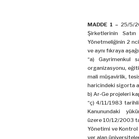
MADDE 1 –
25/5/
Şirketlerinin Sat
Yönetmeliğinin 2
nci
ve aynı fıkraya aşağ
“a) Gayrimenkul sa
organizasyonu, eğiti
mali müşavirlik, tesi
haricindeki sigorta a
b) Ar-
Ge
projeleri k
“ç)
4/11/1983
tarihl
Kanunundaki yüküm
üzere 10/12/2003 tar
Yönetimi ve Kontrol 
yer alan üniversitele