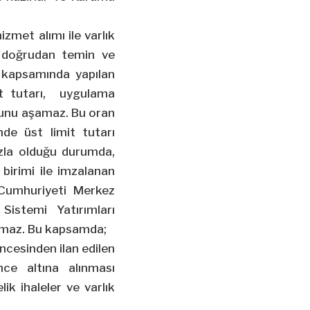
zmet alımı ile varlık
e, doğrudan temin ve
 kapsamında yapılan
it tutarı, uygulama
0’unu aşamaz. Bu oran
de üst limit tutarı
azla olduğu durumda,
 birimi ile imzalanan
 Cumhuriyeti Merkez
Sistemi Yatırımları
lanmaz. Bu kapsamda;
 öncesinden ilan edilen
nce altına alınması
ik ihaleler ve varlık