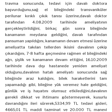
travma sonucunda, tedavi için davalı doktora
başvurduğunu,sağ el bileğindeki transvaniküler
perilunar kırıklı çıkık tanısı üzerine,davalı doktor
tarafından 4.08.2009 tarihinde ameliyatının
gerçekleştirildiğini, birkaç gün sonra bileğinde
kanamanın meydana geldiğini, davalı tarafından
pansuman yapıldığını, kanamanın devam etmesi üzerine
ameliyatta takılan tellerden ikisini davalının çekip
çıkardığını, 7-8 hafta geçmesine rağmen el bileğindeki
ağrı, şişlik ve kanamanın devam ettiğini, 16.10.2009
tarihinde dava dışı hastanede yeniden ameliyat
olduğunu,davalının hatalı ameliyatı sonucunda sağ
bileğinde araz kaldığını, bilek haraketlerini tam
yapamadığı gibi, bileğine yük veremez hale geldiğini,
günlük ve iş hayatını olumsuz etkilediğini,davalının
gerekli dikkat ve ihtimamı göstermeyerek, kusurlu
davrandığını ileri sürerek,5334,99 TL tedavi gideri,
4665,01 TL maddi tazminat ve 20.000 TL manevi