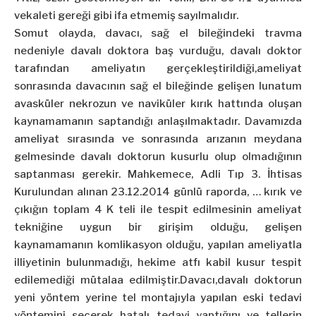
vekaleti gereği gibi ifa etmemiş sayılmalıdır.
Somut olayda, davacı, sağ el bileğindeki travma
nedeniyle davalı doktora baş vurduğu, davalı doktor
tarafından ameliyatın gerçekleştirildiği,ameliyat
sonrasında davacının sağ el bileğinde gelişen lunatum
avasküler nekrozun ve naviküler kırık hattında oluşan
kaynamamanın saptandığı anlaşılmaktadır. Davamızda
ameliyat sırasında ve sonrasında arızanın meydana
gelmesinde davalı doktorun kusurlu olup olmadığının
saptanması gerekir. Mahkemece, Adli Tıp 3. İhtisas
Kurulundan alınan 23.12.2014 günlü raporda, … kırık ve
çıkığın toplam 4 K teli ile tespit edilmesinin ameliyat
tekniğine uygun bir girişim olduğu, gelişen
kaynamamanın komlikasyon olduğu, yapılan ameliyatla
illiyetinin bulunmadığı, hekime atfı kabil kusur tespit
edilemediği mütalaa edilmiştir.Davacı,davalı doktorun
yeni yöntem yerine tel montajıyla yapılan eski tedavi
yöntemini seçerek hatalı tedavi yaptığını ve tellerin