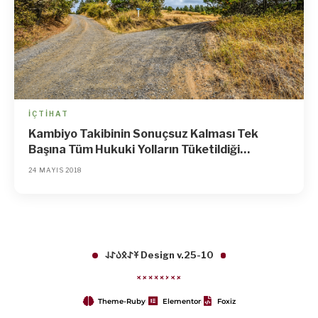
İÇTIHAT
Kambiyo Takibinin Sonuçsuz Kalması Tek
Başına Tüm Hukuki Yolların Tüketildiği
Anlamına Gelmez
24 MAYIS 2018
𐱁𐰀𐰋𐰉𐰀𐰞 Design v.25-10
Theme-Ruby
Elementor
Foxiz