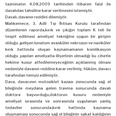
tazminatın 4.08.2009 tarihinden itibaren faizi ile
davalıdan tahsiline karar verilmesini istemiştir.
Davalı, davanın reddini dilemiştir.
Mahkemece, 3. Adli Tıp İhtisas Kurulu tarafından
düzenlenen raporda,kırık ve çıkığın toplam K teli ile
tespit edilmesi ameliyat tekniğine uygun bir girişim
olduğu ,gelişen lunatum avasküler nekrozun ve naviküler
kırık hattında oluşan kaynamamanın komlikasyon
olduğu ,yapılan ameliyatla illiyetinin olmadığı bu cihetle
hekime kusur atfedilemeyeceğinin açıklanmış olması
nedeniyle davanın reddine karar verilmiş; hüküm, davacı
tarafından temyiz edilmiştir.
Dava, davacının motosiklet kazası zonucunda sağ el
bileğinde meydana gelen travma sonucunda davalı
doktora başvurduğu,doktorun kusuru nedeniyle
ameliyat sırasında ve sonrasında uygulanan yanlış
tedaviler sonucunda,kırık hattında kaynama
oluşmaması sonucunda sağ el bileğinin sakat kaldığının