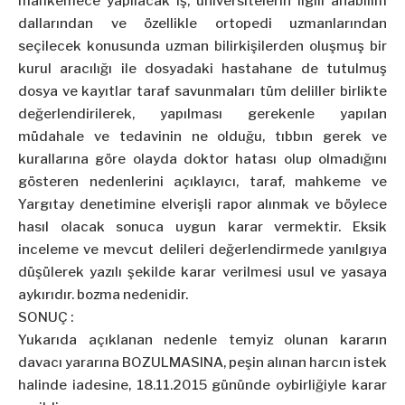
mahkemece yapılacak iş; üniversitelerin ilgili anabilim
dallarından ve özellikle ortopedi uzmanlarından
seçilecek konusunda uzman bilirkişilerden oluşmuş bir
kurul aracılığı ile dosyadaki hastahane de tutulmuş
dosya ve kayıtlar taraf savunmaları tüm deliller birlikte
değerlendirilerek, yapılması gerekenle yapılan
müdahale ve tedavinin ne olduğu, tıbbın gerek ve
kurallarına göre olayda doktor hatası olup olmadığını
gösteren nedenlerini açıklayıcı, taraf, mahkeme ve
Yargıtay denetimine elverişli rapor alınmak ve böylece
hasıl olacak sonuca uygun karar vermektir. Eksik
inceleme ve mevcut delileri değerlendirmede yanılgıya
düşülerek yazılı şekilde karar verilmesi usul ve yasaya
aykırıdır. bozma nedenidir.
SONUÇ :
Yukarıda açıklanan nedenle temyiz olunan kararın
davacı yararına BOZULMASINA, peşin alınan harcın istek
halinde iadesine, 18.11.2015 gününde oybirliğiyle karar