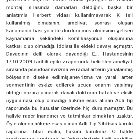
montajı sırasında damarları deldiğini, başka bir
anlatımla Herbert vidası kullanılmayarak K teli
kullanılmış olmasının, ameliyat sonrası oluşan
kanamanın bası yolu ile durdurulmuş olmasının gelişen
kaynamama şeklindeki komlikasyonun oluşumuna
katkısı olup olmadığı, iddiası ile eldeki davayı açmıştır.
Davacının delil olarak dayandığı E… Hastanesinin
17.10.2009 tarihili epikriz raporunda belirtilen ameliyat
sırasında pseudoanevrizma ve radial arterin yanalanmış
bölgesinin diseke edilmiş,anevrizma ve yaralı arter
segmentinin eskize edilerek ucuca onarım yapılmış
olduğu nazara alınarak davalı doktorun hatalı ve eksik
uygulaması olup olmadığı hükme esas alınan Adli tıp
raporunda bu hususlar üzerinde hiç durulmamıştır. Bu
haliyle rapor inandırıcı ve tatminkar olmaktan uzaktır.
Öyle olunca hükme esas alınan Adli Tıp 3.ihtisas kurulu
raporuna itibar edilip, hüküm kurulmaz. O halde