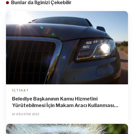
Bunlar da İlginizi Çekebilir
İÇTIHAT
Belediye Başkanının Kamu Hizmetini
Yürütebilmesi İçin Makam Aracı Kullanması
Gerekmediğinden, Makam Aracı Haczedilebilir
10 AĞUSTOS 2022