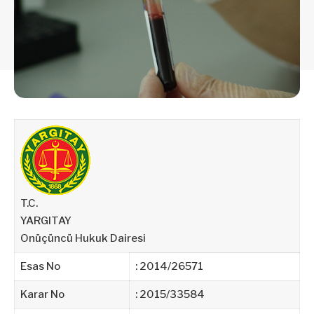
T.C.
YARGITAY
Onüçüncü Hukuk Dairesi
Esas No
:
2014/26571
Karar No
: 2015/33584