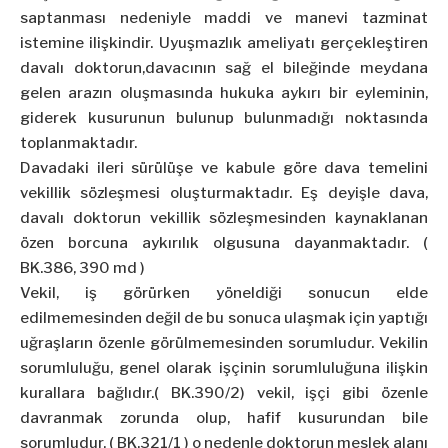
saptanması nedeniyle maddi ve manevi tazminat
istemine ilişkindir. Uyuşmazlık ameliyatı gerçekleştiren
davalı doktorun,davacının sağ el bileğinde meydana
gelen arazın oluşmasında hukuka aykırı bir eyleminin,
giderek kusurunun bulunup bulunmadığı noktasında
toplanmaktadır.
Davadaki ileri sürülüşe ve kabule göre dava temelini
vekillik sözleşmesi oluşturmaktadır. Eş deyişle dava,
davalı doktorun vekillik sözleşmesinden kaynaklanan
özen borcuna aykırılık olgusuna dayanmaktadır. (
BK.386, 390 md )
Vekil, iş görürken yöneldiği sonucun elde
edilmemesinden değil de bu sonuca ulaşmak için yaptığı
uğraşların özenle görülmemesinden sorumludur. Vekilin
sorumluluğu, genel olarak işçinin sorumluluğuna ilişkin
kurallara bağlıdır.( BK.390/2) vekil, işçi gibi özenle
davranmak zorunda olup, hafif kusurundan bile
sorumludur. ( BK.321/1 ) o nedenle doktorun meslek alanı