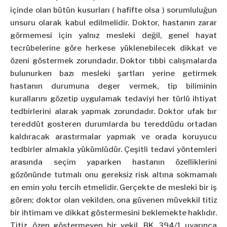
içinde olan bütün kusurları ( hafifte olsa ) sorumluluğun
unsuru olarak kabul edilmelidir. Doktor, hastanın zarar
görmemesi için yalnız mesleki değil, genel hayat
tecrübelerine göre herkese yüklenebilecek dikkat ve
özeni göstermek zorundadır. Doktor tıbbi calışmalarda
bulunurken bazı mesleki şartları yerine getirmek
hastanın durumuna deger vermek, tip biliminin
kurallarını gözetip uygulamak tedaviyi her türlü ihtiyat
tedbirlerini alarak yapmak zorundadır. Doktor ufak bır
tereddüt gosteren durumlarda bu tereddüdu ortadan
kaldıracak arastırmalar yapmak ve orada koruyucu
tedbirler almakla yükümlüdür. Çeşitli tedavi yöntemleri
arasında seçim yaparken hastanın özelliklerini
gözönünde tutmalı onu gereksiz risk altına sokmamalı
en emin yolu tercih etmelidir. Gerçekte de mesleki bir iş
gören; doktor olan vekilden, ona güvenen müvekkil titiz
bir ihtimam ve dikkat göstermesini beklemekte haklıdır.
Titiz, özen göstermeyen bir vekil, BK. 394/1 uyarınca