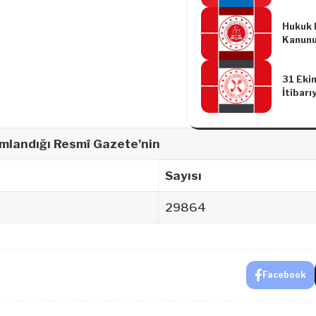
Yönetm
Hukuk 
Kanunu
31 Eki
İtibar
Brüt B
mlandığı Resmî Gazete’nin
Sayısı
29864
Facebook