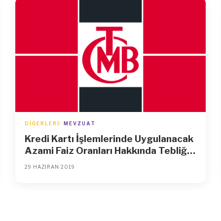
DIĞERLERI
MEVZUAT
Kredi Kartı İşlemlerinde Uygulanacak
Azami Faiz Oranları Hakkında Tebliğ
(Sayı: 2016/8)’de Değişiklik
29 HAZIRAN 2019
Yapılmasına Dair Tebliğ (Sayı:
2019/13)