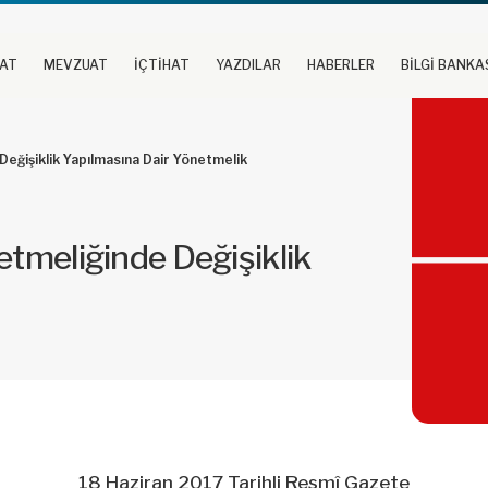
UAT
MEVZUAT
İÇTİHAT
YAZDILAR
HABERLER
BİLGİ BANKA
Değişiklik Yapılmasına Dair Yönetmelik
etmeliğinde Değişiklik
18 Haziran 2017 Tarihli Resmî Gazete