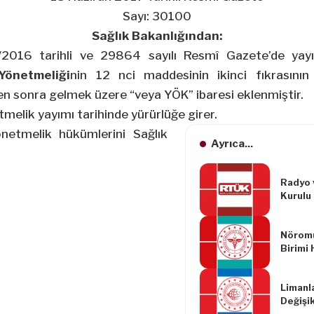
Sayı: 30100
Sağlık Bakanlığından:
/2016
tarihli ve 29864 sayılı Resmî Gazete’de ya
Yönetmeliği
nin 12
nci
maddesinin ikinci fıkrasının 
en sonra gelmek üzere “veya YÖK” ibaresi eklenmiştir.
melik yayımı tarihinde yürürlüğe girer.
etmelik hükümlerini Sağlık
Ayrıca...
Radyo 
Kurulu 
ve Sıra
Esasla
Nöromu
Yönetm
Birimi
Limanl
Değişik