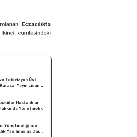
yımlanan
Eczacılıkta
ikinci cümlesindeki
ve Televizyon Üst
Karasal Yayın Lisansı
lama İhalesi Usul ve
rı Hakkında
sküler Hastalıklar
elik
 Hakkında Yönetmelik
ar Yönetmeliğinde
lik Yapılmasına Dair