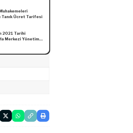
elik
Muhakemeleri
 Tanık Ücret Tarifesi
m 2021 Tarihi
ıyla Merkezi Yönetim
orç Stoku