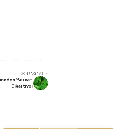
SONRAKI YAZI
aneden ‘Servet’
Çıkartıyor