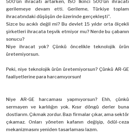
500’ün ihracatı artarken, İSO İkinci 500’ün ihracatı
gerilemeye devam etti. Gerileme, Türkiye toplam
ihracatındaki düşüşün de üzerinde gerçekleşti”.
Sizce bu acıklı değil mi? Bu devlet 15 yıldır orta ölçekli
şirketleri ihracata teşvik etmiyor mu? Nerde bu çabanın
sonucu?
Niye ihracat yok? Çünkü öncelikle teknolojik ürün
üretemiyorsun.
Peki, niye teknolojik ürün üretemiyorsun? Çünkü AR-GE
faaliyetlerine para harcamıyorsun!
Niye AR-GE harcaması yapmıyorsun? Ehh, çünkü
sermayen ve karlılığın yok. Kısır döngü derler buna
dostlarım. Çıkmak zordur. Bazı firmalar çıkar, ama sektör
çıkamaz. Onları yöneten kafanın değişip, ödül-ceza
mekanizmasını yeniden tasarlaması lazım.