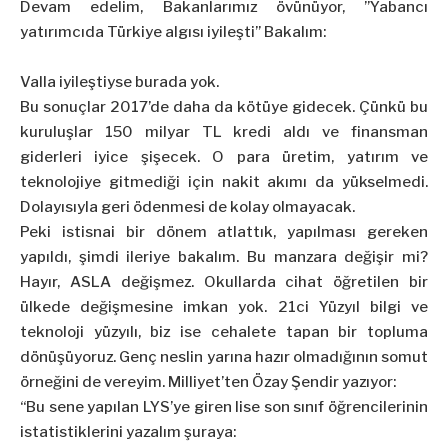
Devam edelim, Bakanlarımız övünüyor, ”Yabancı
yatırımcıda Türkiye algısı iyileşti” Bakalım:
Valla iyileştiyse burada yok.
Bu sonuçlar 2017’de daha da kötüye gidecek. Çünkü bu
kuruluşlar 150 milyar TL kredi aldı ve finansman
giderleri iyice şişecek. O para üretim, yatırım ve
teknolojiye gitmediği için nakit akımı da yükselmedi.
Dolayısıyla geri ödenmesi de kolay olmayacak.
Peki istisnai bir dönem atlattık, yapılması gereken
yapıldı, şimdi ileriye bakalım. Bu manzara değişir mi?
Hayır, ASLA değişmez. Okullarda cihat öğretilen bir
ülkede değişmesine imkan yok. 21ci Yüzyıl bilgi ve
teknoloji yüzyılı, biz ise cehalete tapan bir topluma
dönüşüyoruz. Genç neslin yarına hazır olmadığının somut
örneğini de vereyim. Milliyet’ten
Özay Şendir
yazıyor:
“Bu sene yapılan LYS’ye giren lise son sınıf öğrencilerinin
istatistiklerini yazalım şuraya: