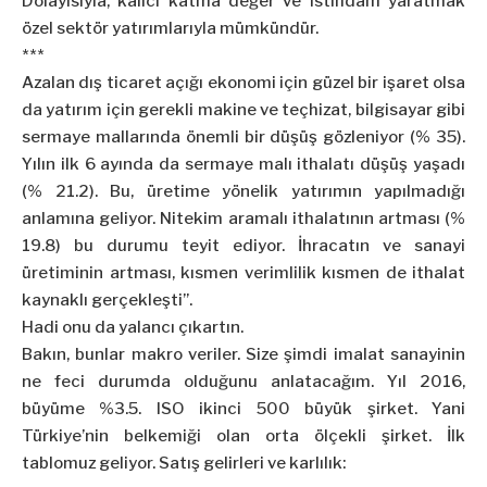
Dolayısıyla, kalıcı katma değer ve istihdam yaratmak
özel sektör yatırımlarıyla mümkündür.
***
Azalan dış ticaret açığı ekonomi için güzel bir işaret olsa
da yatırım için gerekli makine ve teçhizat, bilgisayar gibi
sermaye mallarında önemli bir düşüş gözleniyor (% 35).
Yılın ilk 6 ayında da sermaye malı ithalatı düşüş yaşadı
(% 21.2). Bu, üretime yönelik yatırımın yapılmadığı
anlamına geliyor. Nitekim aramalı ithalatının artması (%
19.8) bu durumu teyit ediyor. İhracatın ve sanayi
üretiminin artması, kısmen verimlilik kısmen de ithalat
kaynaklı gerçekleşti”.
Hadi onu da yalancı çıkartın.
Bakın, bunlar makro veriler. Size şimdi imalat sanayinin
ne feci durumda olduğunu anlatacağım. Yıl 2016,
büyüme %3.5. ISO ikinci 500 büyük şirket. Yani
Türkiye’nin belkemiği olan orta ölçekli şirket. İlk
tablomuz geliyor. Satış gelirleri ve karlılık: