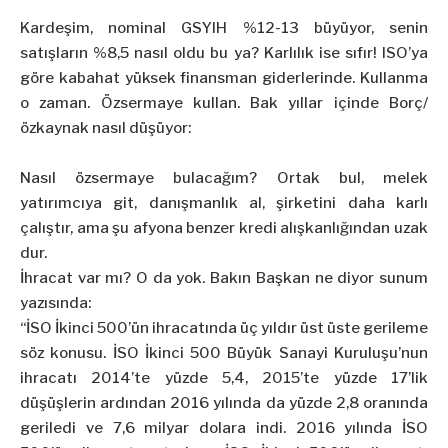
Kardeşim, nominal GSYIH %12-13 büyüyor, senin
satışların %8,5 nasıl oldu bu ya? Karlılık ise sıfır! ISO’ya
göre kabahat yüksek finansman giderlerinde. Kullanma
o zaman. Özsermaye kullan. Bak yıllar içinde Borç/
özkaynak nasıl düşüyor:
Nasıl özsermaye bulacağım? Ortak bul, melek
yatırımcıya git, danışmanlık al, şirketini daha karlı
çalıştır, ama şu afyona benzer kredi alışkanlığından uzak
dur.
İhracat var mı? O da yok. Bakın Başkan ne diyor sunum
yazısında:
“İSO İkinci 500’ün ihracatında üç yıldır üst üste gerileme
söz konusu. İSO İkinci 500 Büyük Sanayi Kuruluşu’nun
ihracatı 2014’te yüzde 5,4, 2015’te yüzde 17’lik
düşüşlerin ardından 2016 yılında da yüzde 2,8 oranında
geriledi ve 7,6 milyar dolara indi. 2016 yılında İSO