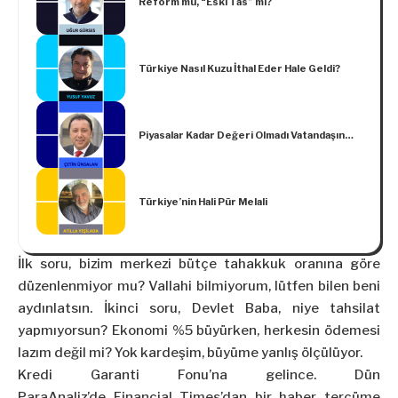
Reform mu, “Eski Tas” mı?
Türkiye Nasıl Kuzu İthal Eder Hale Geldi?
Piyasalar Kadar Değeri Olmadı Vatandaşın…
Türkiye’nin Hali Pür Melali
İlk soru, bizim merkezi bütçe tahakkuk oranına göre
düzenlenmiyor mu? Vallahi bilmiyorum, lütfen bilen beni
aydınlatsın. İkinci soru, Devlet Baba, niye tahsilat
yapmıyorsun? Ekonomi %5 büyürken, herkesin ödemesi
lazım değil mi? Yok kardeşim, büyüme yanlış ölçülüyor.
Kredi Garanti Fonu’na gelince. Dün
ParaAnaliz’de
Financial Times’dan
bir haber tercüme