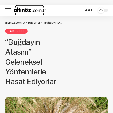
Aa
altinoz.com.tr
>
Haberler
>
“Buğdayın Atasını” Geleneksel Yöntemlerle Hasat Ediyorlar
HABERLER
“Buğdayın
Atasını”
Geleneksel
Yöntemlerle
Hasat Ediyorlar