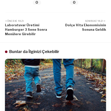
0
0
ÖNCEKI YAZI
SONRAKI YAZI
Laboratuvar Üretimi
Dolçe Vita Ekonomisinin
Hamburger 3 Sene Sonra
Sonuna Geldik
Menülere Girebilir
Bunlar da İlginizi Çekebilir