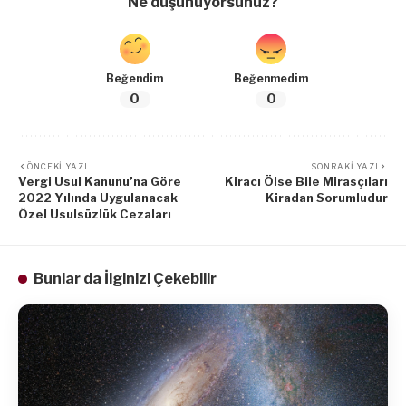
Ne düşünüyorsunuz?
Beğendim
Beğenmedim
0
0
ÖNCEKI YAZI
SONRAKI YAZI
Vergi Usul Kanunu’na Göre
Kiracı Ölse Bile Mirasçıları
2022 Yılında Uygulanacak
Kiradan Sorumludur
Özel Usulsüzlük Cezaları
Bunlar da İlginizi Çekebilir