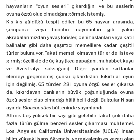
hayvanların “oyun sesleri” çıkardığını ve bu seslerin
oyuna özgü olup olmadığını görmek istemiş.
Kıs kıs güldüğü tespit edilen bu 65 hayvan arasında,
şempanze veya bonobo maymunları gibi yakın
akrabalarımızdan yavaş lorisler, deniz aslanları veya katil
balinalar gibi daha şaşırtıcı memelilere kadar çeşitli
türler bulunuyor. Fakat memeli olmayan türler de listeye
girmiş; özellikle de üç kuş (kea papağanı, muhabbet kuşu
ve Avustralya saksağanı). Diğer yandan sırtlanlar
elemeyi geçememiş çünkü çıkardıkları kıkırtılar oyun
için değilmiş. 65 türden 28’i oyuna özgü sesler çıkarsa
da, kıkırdayan canlıların büyük çoğunluğunda oyuna
özgü sesler olup olmadığı hâlâ belli değil. Bulgular Nisan
ayında
Bioacoustics
bülteninde yayımlandı.
Altmış beş yüksek bir sayı gibi gelebilir fakat çok daha
fazla türün gülme benzeri sesler çıkarması muhtemel.
Los Angeles California Üniversitesinde (UCLA) insan
bilim yüksek lisans öğrencisi ve makalenin eş yazarı olan