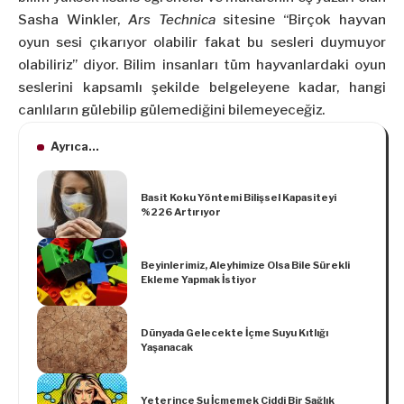
Sasha Winkler,
Ars Technica
sitesine “Birçok hayvan
oyun sesi çıkarıyor olabilir fakat bu sesleri duymuyor
olabiliriz” diyor. Bilim insanları tüm hayvanlardaki oyun
seslerini kapsamlı şekilde belgeleyene kadar, hangi
canlıların gülebilip gülemediğini bilemeyeceğiz.
Ayrıca...
Basit Koku Yöntemi Bilişsel Kapasiteyi
%226 Artırıyor
Beyinlerimiz, Aleyhimize Olsa Bile Sürekli
Ekleme Yapmak İstiyor
Dünyada Gelecekte İçme Suyu Kıtlığı
Yaşanacak
Yeterince Su İçmemek Ciddi Bir Sağlık