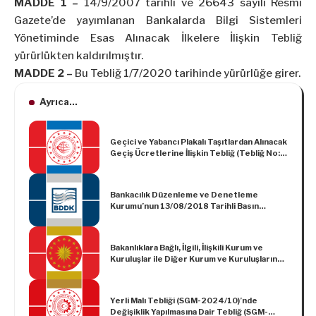
MADDE 1 –
14/9/2007 tarihli ve 26643 sayılı Resmî
Gazete’de yayımlanan Bankalarda Bilgi Sistemleri
Yönetiminde Esas Alınacak İlkelere İlişkin Tebliğ
yürürlükten kaldırılmıştır.
MADDE 2 –
Bu Tebliğ 1/7/2020 tarihinde yürürlüğe girer.
Ayrıca...
Geçici ve Yabancı Plakalı Taşıtlardan Alınacak
Geçiş Ücretlerine İlişkin Tebliğ (Tebliğ No:
68)’de Değişiklik Yapılmasına İlişkin Tebliğ
(Tebliğ No: 72)
Bankacılık Düzenleme ve Denetleme
Kurumu’nun 13/08/2018 Tarihli Basın
Açıklaması
Bakanlıklara Bağlı, İlgili, İlişkili Kurum ve
Kuruluşlar ile Diğer Kurum ve Kuruluşların
Teşkilatı Hakkında Cumhurbaşkanlığı
Kararnamesinde Değişiklik Yapılması Dair
Cumhurbaşkanlığı Kararnamesi (Kararname
Yerli Malı Tebliği (SGM-2024/10)’nde
Numarası: 58)
Değişiklik Yapılmasına Dair Tebliğ (SGM-