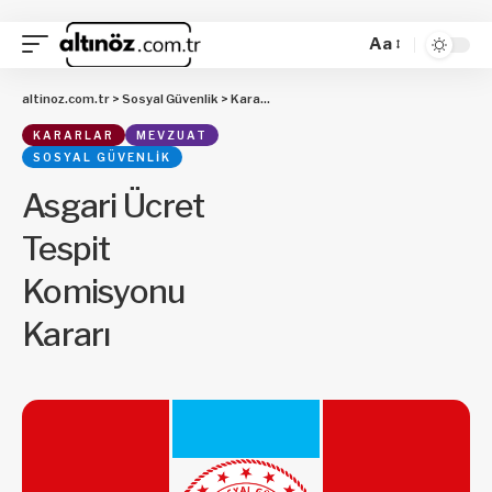
Aa
altinoz.com.tr
>
Sosyal Güvenlik
>
Kararlar
>
Asgari Ücret Tespit Komisyonu 
KARARLAR
MEVZUAT
SOSYAL GÜVENLIK
Asgari Ücret
Tespit
Komisyonu
Kararı