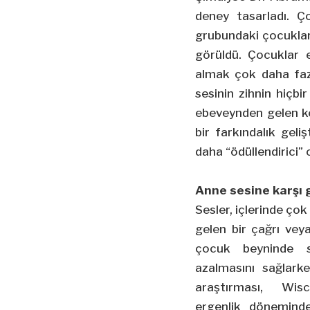
deney tasarladı. Ç
grubundaki çocuklar 
görüldü. Çocuklar e
almak çok daha fazl
sesinin zihnin hiçbi
ebeveynden gelen ko
bir farkındalık geli
daha “ödüllendirici” 
Anne sesine karşı 
Sesler, içlerinde çok
gelen bir çağrı vey
çocuk beyninde s
azalmasını sağlarke
araştırması, Wis
ergenlik döneminde