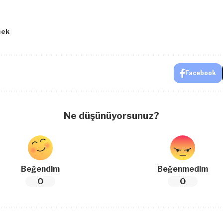
cek
Facebook
Ne düşünüyorsunuz?
Beğendim
Beğenmedim
0
0