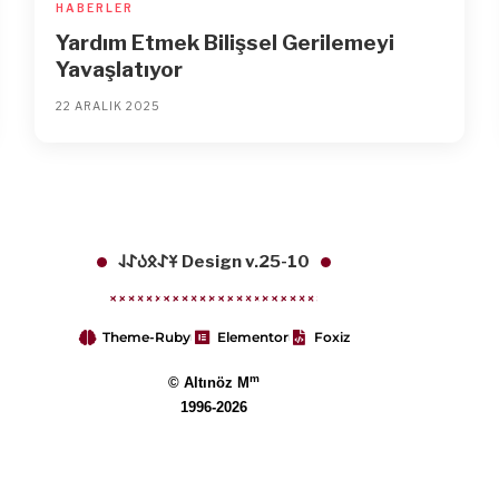
HABERLER
Yardım Etmek Bilişsel Gerilemeyi
Yavaşlatıyor
22 ARALIK 2025
𐱁𐰀𐰋𐰉𐰀𐰞 Design v.25-10
Theme-Ruby
Elementor
Foxiz
m
© Altınöz M
1996-2026