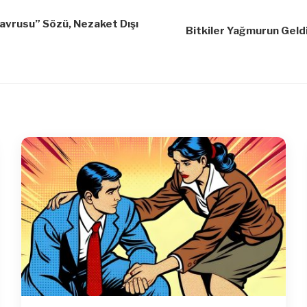
Yavrusu” Sözü, Nezaket Dışı
Bitkiler Yağmurun Geldi