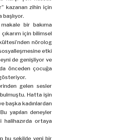
” kazanan zihin için
 başlıyor.
r makale bir bakıma
 çıkarım için bilimsel
kültesi’nden nörolog
 sosyalleşmesine etki
yni de genişliyor ve
m da önceden çocuğa
 gösteriyor.
rinden gelen sesler
ı bulmuştu. Hatta işin
 ve başka kadınlardan
Bu yapılan deneyler
ni halihazırda ortaya
p bu şekilde yeni bir