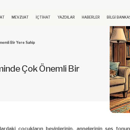
UAT
MEVZUAT
İÇTİHAT
YAZDILAR
HABERLER
BİLGİ BANKA
nemli Bir Yere Sahip
minde Çok Önemli Bir
lardaki çocukların beyinlerinin, annelerinin ses ton