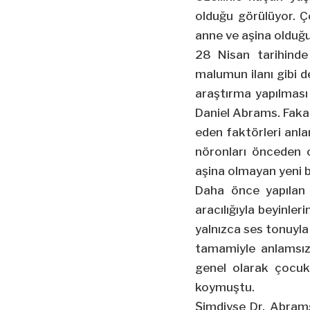
olduğu görülüyor. Ç
anne ve aşina olduğu
28 Nisan tarihind
malumun ilanı gibi de
araştırma yapılması
Daniel Abrams. Fakat
eden faktörleri anl
nöronları önceden 
aşina olmayan yeni bil
Daha önce yapılan 
aracılığıyla beyinler
yalnızca ses tonuyla
tamamiyle anlamsız
genel olarak çocukla
koymuştu.
Şimdiyse Dr. Abrams 