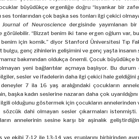
ocuklar büyüdükçe ergenliğe doğru “isyankar bir zafer
 ses tonlarından çok başka ses tonları ilgi çekici olmaya
e
Journal of Neuroscience
dergisinde yayımlanan bi
 görülebilir. “Bizzat benim iki tane ergen oğlum var, bu
 benim için komik.” diyor Stanford Üniversitesi Tıp Fa
 bulgu, genç zihinlerin gelişimini ve genç yaşta insanın
amamız bakımından oldukça önemli. Çocuk büyüdükçe be
olmayan yeni bağlantılar açmaya başlıyor. Bu duru
giler, sesler ve ifadelerin daha ilgi çekici hale geldiğini
deneyler 7 ila 16 yaş aralığındaki çocukların annele
inin, başka kadın seslerine nazaran daha çok uyarıldığın
 ilgili olduğunu göstermek için çocukların annelerinden
 sözcük dahi olmayan sesler çıkarmaları istenmişti. 
rın annelerinin sesine karşı bir aşinalık geliştirdiği
ve ekibi 7-12 ile 13-14 yaş gruplarını birbirinden ayırı