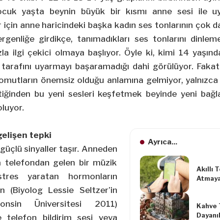
ocuk yaşta beynin büyük bir kısmı anne sesi ile uy
için anne haricindeki başka kadın ses tonlarının çok da
rgenliğe girdikçe, tanımadıkları ses tonlarını dinlem
a ilgi çekici olmaya başlıyor. Öyle ki, kimi 14 yaşın
r tarafını uyarmayı başaramadığı dahi görülüyor. Faka
mutların önemsiz olduğu anlamına gelmiyor, yalnızca 
ştiğinden bu yeni sesleri keşfetmek beyinde yeni bağl
oluyor.
gelişen tepki
Ayrıca...
 güçlü sinyaller taşır. Anneden
a telefondan gelen bir müzik
Akıllı 
tres yaratan hormonların
Atmaya
n (Biyolog Lessie Seltzer’in
consin Üniversitesi 2011)
Kahve 
Dayanık
 telefon bildirim sesi veya