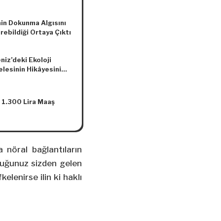
ildi
in Dokunma Algısını
rebildiği Ortaya Çıktı
niz’deki Ekoloji
lesinin Hikâyesini
lan “Gözyaşı Yolu”
eli İnternette
 1.300 Lira Maaş
a nöral bağlantıların
ocuğunuz sizden gelen
elenirse ilin ki haklı