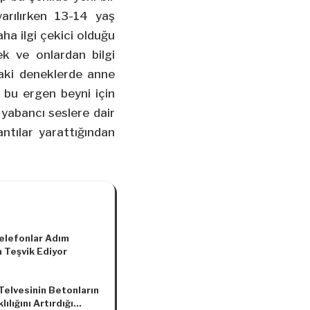
arılırken 13-14 yaş
ha ilgi çekici olduğu
ek ve onlardan bilgi
daki deneklerde anne
t bu ergen beyni için
yabancı seslere dair
antılar yarattığından
Telefonlar Adım
 Teşvik Ediyor
Telvesinin Betonların
lılığını Artırdığı