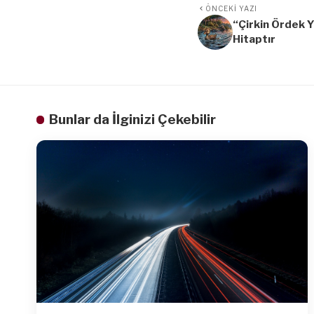
ÖNCEKI YAZI
“Çirkin Ördek 
Hitaptır
Bunlar da İlginizi Çekebilir