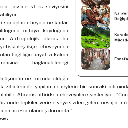
Keşfed
ılar aksine stres seviyesini
Kahven
abiliyor.
Değişti
eri sonuçların beynin ne kadar
olduğunu ortaya koyduğunu
Karade
yor. Antropolojik olarak bu
Mücade
Konu A
etişkinleştikçe ebeveynden
Belges
olan bağlılığın hayatta kalma
Esnafa
rmasına bağlanabileceği
dönüşümün ne formda olduğu
k zihinlerinde yapılan deneylerin bir sonraki adımınd
olabilir. Abrams bitirirken ebeveynlere sesleniyor; “Ç
üstünde tepkiler verirse veya sizden gelen mesajlara öfk
ni buna programlanmış durumda.”
ews