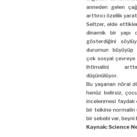
anneden gelen çağr
arttırıcı özellik yarat
Seltzer, elde ettikl
dinamik bir yapı 
gösterdiğini söylü
durumun büyüyüp y
çok sosyal çevreye 
ihtimalini arttı
düşünülüyor.
Bu yaşanan nöral 
henüz belirsiz, çocu
incelenmesi faydalı 
bir telkine normalin 
bir sebebi var, bey
Kaynak: Science N