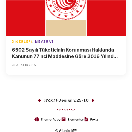
DIĞERLERI
MEVZUAT
6502 Sayılı Tüketicinin Korunması Hakkında
Kanunun 77 nci Maddesine Göre 2016 Yılında
Uygulanacak Olan İdari Para Cezalarına İlişkin
20 ARALIK 2015
Tebliğ
𐱁𐰀𐰋𐰉𐰀𐰞 Design v.25-10
Theme-Ruby
Elementor
Foxiz
m
© Altınöz M