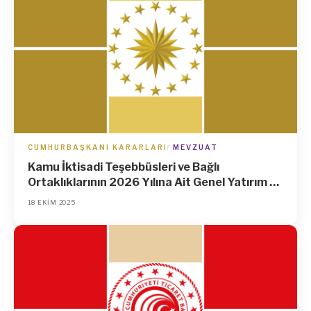
CUMHURBAŞKANI KARARLARI
MEVZUAT
Kamu İktisadi Teşebbüsleri ve Bağlı
Ortaklıklarının 2026 Yılına Ait Genel Yatırım ve
Finansman Programının Tespit Edilmesi
18 EKIM 2025
Hakkında Karar (Karar Sayısı: 10501)