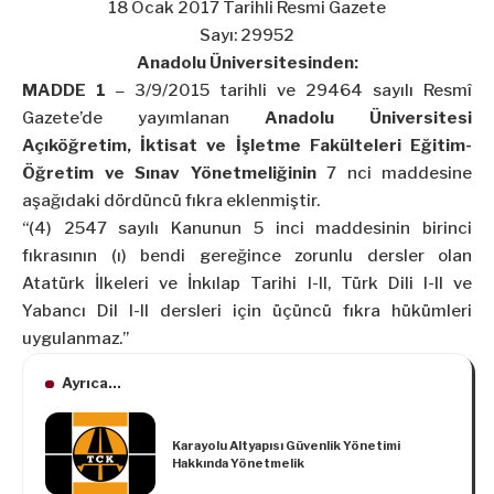
18 Ocak 2017 Tarihli Resmi Gazete
Sayı: 29952
Anadolu Üniversitesinden:
MADDE 1 ‒
3/9/2015 tarihli ve 29464 sayılı Resmî
Gazete’de yayımlanan
Anadolu Üniversitesi
Açıköğretim, İktisat ve İşletme Fakülteleri Eğitim-
Öğretim ve Sınav Yönetmeliğinin
7 nci maddesine
aşağıdaki dördüncü fıkra eklenmiştir.
“(4) 2547 sayılı Kanunun 5 inci maddesinin birinci
fıkrasının (ı) bendi gereğince zorunlu dersler olan
Atatürk İlkeleri ve İnkılap Tarihi I-II, Türk Dili I-II ve
Yabancı Dil I-II dersleri için üçüncü fıkra hükümleri
uygulanmaz.”
Ayrıca...
Karayolu Altyapısı Güvenlik Yönetimi
Hakkında Yönetmelik