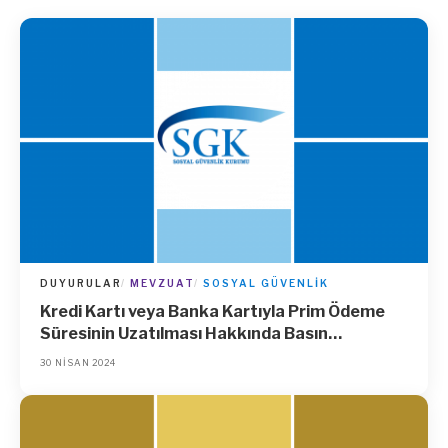
DUYURULAR
MEVZUAT
SOSYAL GÜVENLIK
Kredi Kartı veya Banka Kartıyla Prim Ödeme
Süresinin Uzatılması Hakkında Basın
Duyurusu
30 NISAN 2024