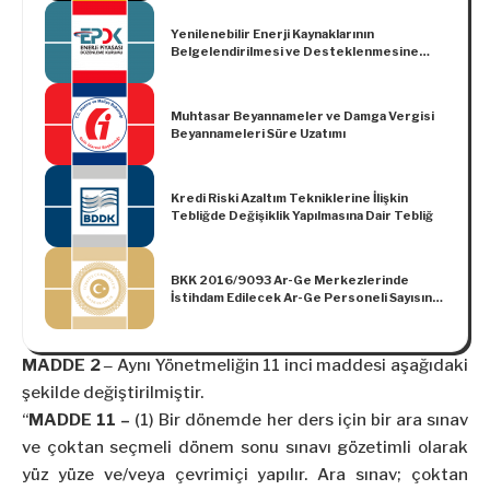
Yenilenebilir Enerji Kaynaklarının
Belgelendirilmesi ve Desteklenmesine
İlişkin Yönetmelikte Değişiklik Yapılmasına
Dair Yönetmelik
Muhtasar Beyannameler ve Damga Vergisi
Beyannameleri Süre Uzatımı
Kredi Riski Azaltım Tekniklerine İlişkin
Tebliğde Değişiklik Yapılmasına Dair Tebliğ
BKK 2016/9093 Ar-Ge Merkezlerinde
İstihdam Edilecek Ar-Ge Personeli Sayısının
Tespiti Hakkında Karar
MADDE 2 ‒
Aynı Yönetmeliğin 11 inci maddesi aşağıdaki
şekilde değiştirilmiştir.
“
MADDE 11 –
(1) Bir dönemde her ders için bir ara sınav
ve çoktan seçmeli dönem sonu sınavı gözetimli olarak
yüz yüze ve/veya çevrimiçi yapılır. Ara sınav; çoktan