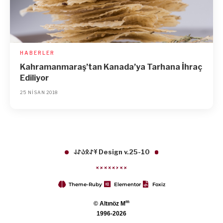
HABERLER
Kahramanmaraş’tan Kanada’ya Tarhana İhraç
Ediliyor
25 NISAN 2018
𐱁𐰀𐰋𐰉𐰀𐰞 Design v.25-10
Theme-Ruby
Elementor
Foxiz
m
© Altınöz M
1996-2026