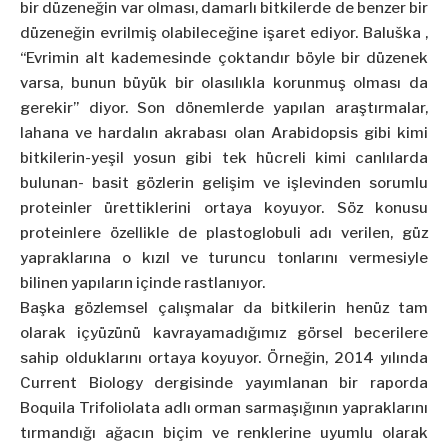
bir düzeneğin var olması, damarlı bitkilerde de benzer bir
düzeneğin evrilmiş olabileceğine işaret ediyor. Baluška ,
“Evrimin alt kademesinde çoktandır böyle bir düzenek
varsa, bunun büyük bir olasılıkla korunmuş olması da
gerekir” diyor. Son dönemlerde yapılan araştırmalar,
lahana ve hardalın akrabası olan Arabidopsis gibi kimi
bitkilerin-yeşil yosun gibi tek hücreli kimi canlılarda
bulunan- basit gözlerin gelişim ve işlevinden sorumlu
proteinler ürettiklerini ortaya koyuyor. Söz konusu
proteinlere özellikle de plastoglobuli adı verilen, güz
yapraklarına o kızıl ve turuncu tonlarını vermesiyle
bilinen yapıların içinde rastlanıyor.
Başka gözlemsel çalışmalar da bitkilerin henüz tam
olarak içyüzünü kavrayamadığımız görsel becerilere
sahip olduklarını ortaya koyuyor. Örneğin, 2014 yılında
Current Biology dergisinde yayımlanan bir raporda
Boquila Trifoliolata adlı orman sarmaşığının yapraklarını
tırmandığı ağacın biçim ve renklerine uyumlu olarak