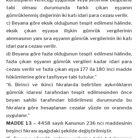
kuruluşların vereceği uygunluk veya yeterlilik belgesine
tabi olması durumunda farklı çıkan eşyanın
gümrüklenmiş değerinin iki katı idari para cezası verilir.
c) Beyana göre eksik olduğunun tespit edilmesi hâlinde,
eksik çıkan eşyaya ilişkin gümrük vergilerinin
alınmasının yanı sıra eşyanın gümrük vergilerinin iki katı
idari para cezası verilir.
d) Beyana göre fazla olduğunun tespit edilmesi hâlinde,
fazla çıkan eşyanın gümrük vergileri kadar idari para
cezası verilir ve fazla çıkan eşya 177 ila 180 inci madde
hükümlerine göre tasfiyeye tabi tutulur.”
“6. Birinci ve ikinci fıkralarda belirtilen aykırılıkların
gümrük idaresi tarafından tespit edilmesinden önce
beyan sahibi tarafından bildirilmesi durumunda bu
fıkralara göre hesaplanan cezalar yüzde on oranında
uygulanır.”
MADDE 13 –
4458 sayılı Kanunun 236
ncı
maddesinin
beşinci fıkrası aşağıdaki şekilde değiştirilmiştir.