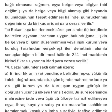
bağlı olmasına rağmen, eşya belge veya bilgiye tabi
değilmiş ya da belge veya bilgi alınmış gibi beyanda
bulunulduğunun tespit edilmesi hâlinde, gümrüklenmiş
değerinin onda biri kadar idari para cezası verilir.”
“c) Bakanlıkça belirlenecek süre içerisinde, (b) bendinde
belirtilen eşyanın ihracının uygun bulunduğuna ilişkin
belge veya bilginin düzenlenmesi veya ilgili kurum veya
kuruluş tarafından gerçekleştirilen denetimin olumlu
sonuçlandığının bildirilmesi hâlinde 241 inci maddenin
birinci fıkrası uyarınca idari para cezası verilir.”
“4. Cezai hükümler saklı kalmak üzere;
a) Birinci fıkranın (a) bendinde belirtilen eşya, yükümlü
talebi doğrultusunda otuz gün içinde mahrecine iade ya
da ilgili kurum ya da kuruluşun uygun görüşü ile
doğrudan üçüncü ülkeye transit edilir. Bu süre içerisinde
mahrecine iade veya üçüncü ülkeye transit edilmeyen
eşya, ihraç kaydıyla satış ya da masrafları sahibince
karşılanmak koşuluyla imha suretiyle tasfiye edilmek