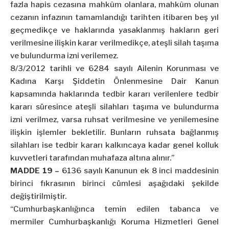
fazla hapis cezasına mahkûm olanlara, mahkûm olunan
cezanın infazının tamamlandığı tarihten itibaren beş yıl
geçmedikçe ve haklarında yasaklanmış hakların geri
verilmesine ilişkin karar verilmedikçe, ateşli silah taşıma
ve bulundurma izni verilemez.
8/3/2012
tarihli ve 6284 sayılı Ailenin Korunması ve
Kadına Karşı Şiddetin Önlenmesine Dair Kanun
kapsamında haklarında tedbir kararı verilenlere tedbir
kararı süresince ateşli silahları taşıma ve bulundurma
izni verilmez, varsa ruhsat verilmesine ve yenilemesine
ilişkin işlemler bekletilir. Bunların ruhsata bağlanmış
silahları ise tedbir kararı kalkıncaya kadar genel kolluk
kuvvetleri tarafından muhafaza altına alınır.”
MADDE 19 –
6136 sayılı Kanunun ek 8 inci maddesinin
birinci fıkrasının birinci cümlesi aşağıdaki şekilde
değiştirilmiştir.
“Cumhurbaşkanlığınca temin edilen tabanca ve
mermiler Cumhurbaşkanlığı Koruma Hizmetleri Genel