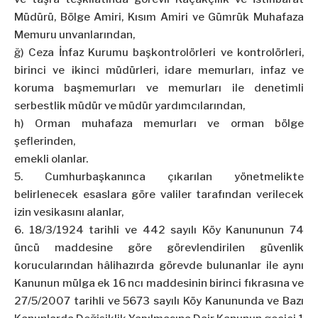
Müdürü, Bölge Amiri, Kısım Amiri ve Gümrük Muhafaza
Memuru unvanlarından,
ğ) Ceza İnfaz Kurumu
başkontrolörleri
ve kontrolörleri,
birinci ve ikinci müdürleri, idare memurları, infaz ve
koruma
başmemurları
ve memurları ile denetimli
serbestlik müdür ve müdür yardımcılarından,
h) Orman muhafaza memurları ve orman bölge
şeflerinden,
emekli
olanlar.
5. Cumhurbaşkanınca çıkarılan yönetmelikte
belirlenecek esaslara göre valiler tarafından verilecek
izin vesikasını alanlar,
6.
18/3/1924
tarihli ve 442 sayılı Köy Kanununun 74
üncü maddesine göre görevlendirilen güvenlik
korucularından hâlihazırda görevde bulunanlar ile aynı
Kanunun mülga ek 16
ncı
maddesinin birinci fıkrasına ve
27/5/2007 tarihli ve 5673 sayılı Köy Kanununda ve Bazı