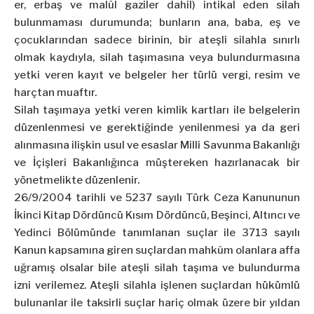
er, erbaş ve malûl gaziler
dahil
) intikal eden silah
bulunmaması durumunda; bunların ana, baba, eş ve
çocuklarından sadece birinin, bir ateşli silahla sınırlı
olmak kaydıyla, silah taşımasına veya bulundurmasına
yetki veren kayıt ve belgeler her türlü vergi, resim ve
harçtan muaftır.
Silah taşımaya yetki veren kimlik kartları ile belgelerin
düzenlenmesi ve gerektiğinde yenilenmesi ya da geri
alınmasına ilişkin usul ve esaslar Milli Savunma Bakanlığı
ve İçişleri Bakanlığınca müştereken hazırlanacak bir
yönetmelikte düzenlenir.
26/9/2004
tarihli ve 5237 sayılı Türk Ceza Kanununun
İkinci Kitap Dördüncü Kısım Dördüncü, Beşinci, Altıncı ve
Yedinci Bölümünde tanımlanan suçlar ile 3713 sayılı
Kanun kapsamına giren suçlardan mahkûm olanlara affa
uğramış olsalar bile ateşli silah taşıma ve bulundurma
izni verilemez. Ateşli silahla işlenen suçlardan hükümlü
bulunanlar ile taksirli suçlar hariç olmak üzere bir yıldan