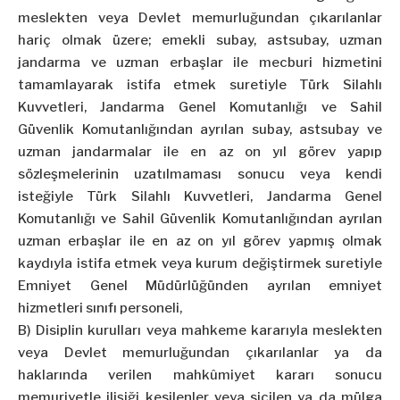
meslekten veya Devlet memurluğundan çıkarılanlar
hariç olmak üzere; emekli subay, astsubay, uzman
jandarma ve uzman erbaşlar ile mecburi hizmetini
tamamlayarak istifa etmek suretiyle Türk Silahlı
Kuvvetleri, Jandarma Genel Komutanlığı ve Sahil
Güvenlik Komutanlığından ayrılan subay, astsubay ve
uzman jandarmalar ile en az on yıl görev yapıp
sözleşmelerinin uzatılmaması sonucu veya kendi
isteğiyle Türk Silahlı Kuvvetleri, Jandarma Genel
Komutanlığı ve Sahil Güvenlik Komutanlığından ayrılan
uzman erbaşlar ile en az on yıl görev yapmış olmak
kaydıyla istifa etmek veya kurum değiştirmek suretiyle
Emniyet Genel Müdürlüğünden ayrılan emniyet
hizmetleri sınıfı personeli,
B) Disiplin kurulları veya mahkeme kararıyla meslekten
veya Devlet memurluğundan çıkarılanlar ya da
haklarında verilen mahkûmiyet kararı sonucu
memuriyetle ilişiği kesilenler veya
sicilen
ya da mülga