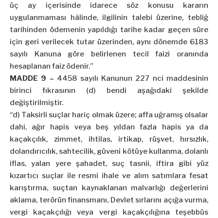
üç ay içerisinde idarece söz konusu kararın
uygulanmaması hâlinde, ilgilinin talebi üzerine, tebliğ
tarihinden ödemenin yapıldığı tarihe kadar geçen süre
için geri verilecek tutar üzerinden, aynı dönemde 6183
sayılı Kanuna göre belirlenen tecil faizi oranında
hesaplanan faiz ödenir.”
MADDE 9 –
4458 sayılı Kanunun 227
nci
maddesinin
birinci fıkrasının (d) bendi aşağıdaki şekilde
değiştirilmiştir.
“d) Taksirli suçlar hariç olmak üzere; affa uğramış olsalar
dahi, ağır hapis veya beş yıldan fazla hapis ya da
kaçakçılık, zimmet, ihtilas, irtikap, rüşvet, hırsızlık,
dolandırıcılık, sahtecilik, güveni kötüye kullanma, dolanlı
iflas, yalan yere şahadet, suç tasnii, iftira gibi yüz
kızartıcı suçlar ile resmi ihale ve alım satımlara fesat
karıştırma, suçtan kaynaklanan malvarlığı değerlerini
aklama, terörün finansmanı, Devlet sırlarını açığa vurma,
vergi kaçakçılığı veya vergi kaçakçılığına teşebbüs