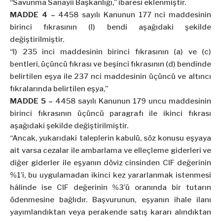
“Savunma
Sanayii
Başkanlığı,” ibaresi eklenmiştir.
MADDE 4 –
4458 sayılı Kanunun 177
nci
maddesinin
birinci fıkrasının (l) bendi aşağıdaki şekilde
değiştirilmiştir.
“l) 235 inci maddesinin birinci fıkrasının (a) ve (c)
bentleri, üçüncü fıkrası ve beşinci fıkrasının (d) bendinde
belirtilen eşya ile 237
nci
maddesinin üçüncü ve altıncı
fıkralarında belirtilen eşya,”
MADDE 5 –
4458 sayılı Kanunun 179 uncu maddesinin
birinci fıkrasının üçüncü paragrafı ile ikinci fıkrası
aşağıdaki şekilde değiştirilmiştir.
“Ancak, yukarıdaki taleplerin kabulü, söz konusu eşyaya
ait varsa cezalar ile ambarlama ve
elleçleme
giderleri ve
diğer giderler ile eşyanın döviz cinsinden CIF değerinin
%1’i, bu uygulamadan ikinci kez yararlanmak istenmesi
hâlinde ise CIF değerinin %3’ü oranında bir tutarın
ödenmesine bağlıdır. Başvurunun, eşyanın ihale ilanı
yayımlandıktan veya perakende satış kararı alındıktan