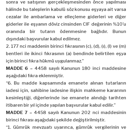
sonra ve satışının gerçekleşmesinden önce yapılması
hâlinde bu taleplerin kabulü söz konusu eşyaya ait varsa
cezalar ile ambarlama ve
elleçleme
giderleri ve diğer
giderler ile eşyanın döviz cinsinden CIF değerinin %10’u
oranında bir tutarın ödenmesine bağlıdır. Bunun
dışındaki başvurular kabul edilmez.
2. 177
nci
maddenin birinci fıkrasının (c), (d), (ı), (l) ve (m)
bentleri ile ikinci fıkrasının (a) bendinde belirtilen eşya
için birinci fıkra hükmü uygulanmaz.”
MADDE 6 –
4458 sayılı Kanunun 180 inci maddesine
aşağıdaki fıkra eklenmiştir.
“6. Bu madde kapsamında emanete alınan tutarların
iadesi için, sahibine iadesine ilişkin mahkeme kararının
kesinleştiği, diğerlerinde ise emanete alındığı tarihten
itibaren bir yıl içinde yapılan başvurular kabul edilir.”
MADDE 7 –
4458 sayılı Kanunun 202
nci
maddesinin
birinci fıkrası aşağıdaki şekilde değiştirilmiştir.
“1. Gümrük mevzuatı uyarınca, gümrük vergilerinin ve