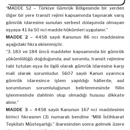
“MADDE 52 – Türkiye Gümrük Bölgesinde bir yerden
diğer bir yere transit rejimi kapsamında taşınarak varış
gümrük idaresine sunulan serbest dolaşımda olmayan
eşyaya 41 ila 50
nci
madde hükümleri uygulanır.”
MADDE 2 –
4458 sayılı Kanunun 86
ncı
maddesine
aşağıdaki fıkra eklenmiştir.
“3. 183 ve 184 üncü maddeler kapsamında bir gümrük
yükümlülüğü doğduğunda, asıl sorumlu, transit rejimine
tabi tutulan eşya ile ilgili olarak gümrük idaresine karşı
mali olarak sorumludur. 5607 sayılı Kanun uyarınca
gümrük idaresince işlem yapıldığı hâllerde, asıl
sorumlunun sorumluluğunun belirlenmesinde fiilin
işlenmesinde
dahlinin
olup olmadığı hususu dikkate
alınır.”
MADDE 3 –
4458 sayılı Kanunun 167
nci
maddesinin
birinci fıkrasının (3) numaralı bendine “Milli İstihbarat
Teşkilatı Müsteşarlığı,” ibaresinden sonra gelmek üzere