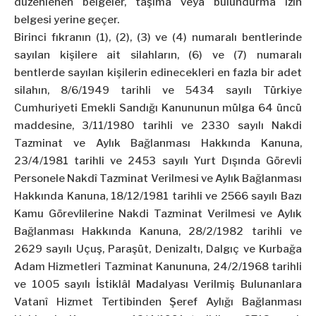
düzenlenen belgeler, taşıma veya bulundurma izin
belgesi yerine geçer.
Birinci fıkranın (1), (2), (3) ve (4) numaralı bentlerinde
sayılan kişilere ait silahların, (6) ve (7) numaralı
bentlerde sayılan kişilerin edinecekleri en fazla bir adet
silahın,
8/6/1949
tarihli ve 5434 sayılı Türkiye
Cumhuriyeti Emekli Sandığı Kanununun mülga 64 üncü
maddesine, 3/11/1980 tarihli ve 2330 sayılı Nakdi
Tazminat ve Aylık Bağlanması Hakkında Kanuna,
23/4/1981 tarihli ve 2453 sayılı Yurt Dışında Görevli
Personele Nakdî Tazminat Verilmesi ve Aylık Bağlanması
Hakkında Kanuna, 18/12/1981 tarihli ve 2566 sayılı Bazı
Kamu Görevlilerine Nakdi Tazminat Verilmesi ve Aylık
Bağlanması Hakkında Kanuna, 28/2/1982 tarihli ve
2629 sayılı Uçuş, Paraşüt, Denizaltı, Dalgıç ve Kurbağa
Adam Hizmetleri Tazminat Kanununa, 24/2/1968 tarihli
ve 1005 sayılı İstiklâl Madalyası Verilmiş Bulunanlara
Vatanî Hizmet Tertibinden Şeref Aylığı Bağlanması