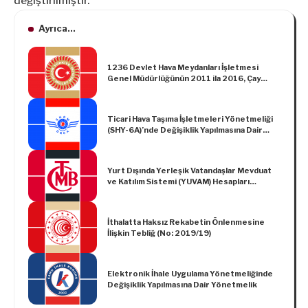
değiştirilmiştir.
Ayrıca...
1236 Devlet Hava Meydanları İşletmesi
Genel Müdürlüğünün 2011 ila 2016, Çay
İşletmeleri Genel Müdürlüğünün 2011 ila
2016, Atatürk Orman Çiftliği Müdürlüğünün
2011 ila 2016, Türkiye Radyo-Televizyon
Ticari Hava Taşıma İşletmeleri Yönetmeliği
Kurumunun 2015 ve 2016, Toplu Konut
(SHY-6A)’nde Değişiklik Yapılmasına Dair
İdaresi Başkanlığının 2011 ila 2016 ve
Yönetmelik
Türkiye Cumhuriyeti Devlet Demiryolları
İşletmesi Genel Müdürlüğünün 2011 ila
2016 Yıllarına Ait Bilanço ve Netice
Yurt Dışında Yerleşik Vatandaşlar Mevduat
Hesaplarının Tasvip Edildiğine İlişkin Karar
ve Katılım Sistemi (YUVAM) Hesapları
Hakkında Tebliğ (Sayı: 2022/7)’de Değişiklik
Yapılmasına Dair Tebliğ (Sayı: 2023/36)
İthalatta Haksız Rekabetin Önlenmesine
İlişkin Tebliğ (No: 2019/19)
Elektronik İhale Uygulama Yönetmeliğinde
Değişiklik Yapılmasına Dair Yönetmelik