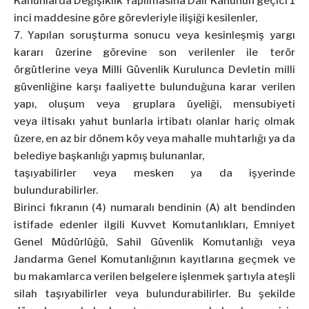
Kanunlarda Değişiklik Yapılmasına Dair Kanunun geçici 1
inci maddesine göre görevleriyle ilişiği kesilenler,
7. Yapılan soruşturma sonucu veya kesinleşmiş yargı
kararı üzerine görevine son verilenler ile terör
örgütlerine veya Milli Güvenlik Kurulunca Devletin milli
güvenliğine karşı faaliyette bulunduğuna karar verilen
yapı, oluşum veya gruplara üyeliği, mensubiyeti
veya
iltisakı
yahut bunlarla irtibatı olanlar hariç olmak
üzere, en az bir dönem köy veya mahalle muhtarlığı ya da
belediye başkanlığı yapmış bulunanlar,
taşıyabilirler
veya mesken ya da işyerinde
bulundurabilirler.
Birinci fıkranın (4) numaralı bendinin (A) alt bendinden
istifade edenler ilgili Kuvvet Komutanlıkları, Emniyet
Genel Müdürlüğü, Sahil Güvenlik Komutanlığı veya
Jandarma Genel Komutanlığının kayıtlarına geçmek ve
bu makamlarca verilen belgelere işlenmek şartıyla ateşli
silah taşıyabilirler veya bulundurabilirler. Bu şekilde