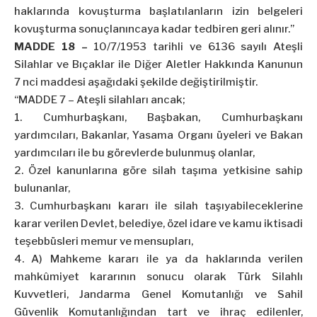
haklarında kovuşturma başlatılanların izin belgeleri
kovuşturma sonuçlanıncaya kadar
tedbiren
geri alınır.”
MADDE 18 –
10/7/1953
tarihli ve 6136 sayılı Ateşli
Silahlar ve Bıçaklar ile Diğer Aletler Hakkında Kanunun
7
nci
maddesi aşağıdaki şekilde değiştirilmiştir.
“MADDE 7 – Ateşli silahları ancak;
1. Cumhurbaşkanı, Başbakan, Cumhurbaşkanı
yardımcıları, Bakanlar, Yasama Organı üyeleri ve Bakan
yardımcıları ile bu görevlerde bulunmuş olanlar,
2. Özel kanunlarına göre silah taşıma yetkisine sahip
bulunanlar,
3. Cumhurbaşkanı kararı ile silah taşıyabileceklerine
karar verilen Devlet, belediye, özel idare ve kamu iktisadi
teşebbüsleri memur ve mensupları,
4. A) Mahkeme kararı ile ya da haklarında verilen
mahkûmiyet kararının sonucu olarak Türk Silahlı
Kuvvetleri, Jandarma Genel Komutanlığı ve Sahil
Güvenlik Komutanlığından tart ve ihraç edilenler,