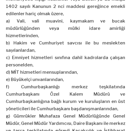
1402 sayılı Kanunun 2
nci
maddesi gereğince emekli
edilenler hariç olmak üzere,
a) Vali, vali muavini, kaymakam ve bucak
müdürlüğünden veya mülki idare amirliği
hizmetlerinden,
b)
Hakim
ve Cumhuriyet savcısı ile bu meslekten
sayılanlardan,
c) Emniyet hizmetleri sınıfına
dahil
kadrolarda çalışan
personelden,
d) MİT hizmetleri mensuplarından,
e) Büyükelçi unvanlarından,
f) Cumhurbaşkanlığı merkez teşkilatında
Cumhurbaşkanı Özel Kalem Müdürü ve
Cumhurbaşkanlığına bağlı kurum ve kuruluşların en üst
yöneticileri ile Cumhurbaşkanı başdanışmanlarından,
g) Gümrükler Muhafaza Genel Müdürlüğünde Genel
Müdür, Genel Müdür Yardımcısı, Daire Başkanı ile merkez
ve taşra teşkilatında görevli Kaçakçılık ve İstihbarat