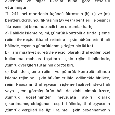
eklenmiş ve diğer fıkralar buna göre teselsül
ettirilmiştir.
“1. 241 inci maddenin üçüncü fıkrasının (h), (l) ve (m)
bentleri, dördüncü fıkrasının (g) ve (h) bentleri ile beşinci
fıkrasının (b) bendinde belirtilen durumlar hariç;
a)
Dahilde
işleme rejimi, gümrük kontrolü altında işleme
rejimi ile geçici ithalat rejimine ilişkin hükümlerin ihlali
hâlinde, eşyanın gümrüklenmiş değerinin iki katı,
b) Tam muafiyet suretiyle geçici olarak ithal edilen özel
kullanıma mahsus taşıtlara ilişkin rejim ihlallerinde,
gümrük vergileri tutarının dörtte biri,
c)
Dahilde
işleme rejimi ve gümrük kontrolü altında
işleme rejimine ilişkin hükümler ihlal edilmekle birlikte,
rejim kapsamı ithal eşyasının işleme faaliyetindeki hâli
veya işlem görmüş ürün hâli de dahil olmak üzere,
gümrük gözetiminden mevzuata aykırı olarak
çıkarılmamış olduğunun tespiti hâlinde, ithal eşyasının
gümrük vergileri ile ilgili rejime ilişkin beyannamenin