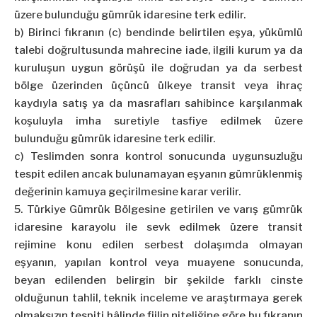
üzere bulunduğu gümrük idaresine terk edilir.
b) Birinci fıkranın (c) bendinde belirtilen eşya, yükümlü
talebi doğrultusunda mahrecine iade, ilgili kurum ya da
kuruluşun uygun görüşü ile doğrudan ya da serbest
bölge üzerinden üçüncü ülkeye transit veya ihraç
kaydıyla satış ya da masrafları sahibince karşılanmak
koşuluyla imha suretiyle tasfiye edilmek üzere
bulunduğu gümrük idaresine terk edilir.
c) Teslimden sonra kontrol sonucunda uygunsuzluğu
tespit edilen ancak bulunamayan eşyanın gümrüklenmiş
değerinin kamuya geçirilmesine karar verilir.
5. Türkiye Gümrük Bölgesine getirilen ve varış gümrük
idaresine karayolu ile sevk edilmek üzere transit
rejimine konu edilen serbest dolaşımda olmayan
eşyanın, yapılan kontrol veya muayene sonucunda,
beyan edilenden belirgin bir şekilde farklı cinste
olduğunun tahlil, teknik inceleme ve araştırmaya gerek
olmaksızın tespiti hâlinde fiilin niteliğine göre bu fıkranın