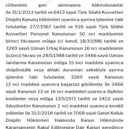
rütbesinin geri alınmasına hükmolunanlar
ile
31/1/2013
tarihli ve 6413 sayılı Türk Silahlı Kuvvetleri
Disiplin Kanunu hükümleri uyarınca ayırma işlemine tabi
tutulanlar, 27/7/1967 tarihli ve 926 sayılı Türk Silâhlı
Kuvvetleri Personel Kanununun 50
nci
maddesinin
birinci fıkrasının mülga (c) bendi, 18/3/1986 tarihli ve
3269 sayılı Uzman Erbaş Kanununun 16
ncı
maddesinin
üçüncü fıkrası ve 28/5/1988 tarihli ve 3466 sayılı Uzman
Jandarma Kanununun mülga 15 inci maddesi uyarınca
disiplinsizlik veya ahlaki durumları sebebiyle ayırma
işlemine tabi tutulanlar, 3269 sayılı Kanunun
12
nci
maddesi uyarınca başarısız görülenler ile 3466
sayılı Kanunun 13 ve 16
ncı
maddeleri uyarınca ilişikleri
kesilenler veya mülga 13/5/1971 tarihli ve 1402 sayılı
Sıkıyönetim Kanununun 2
nci
maddesi uyarınca emekli
edilenler ile 31/1/2018 tarihli ve 7068 sayılı Genel Kolluk
Disiplin Hükümleri Hakkında Kanun Hükmünde
Kararnamenin Kabul Edilmesine Dair Kanun gereğince