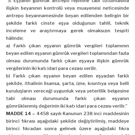
“5. Eşyanın gümrük antrepo rejimine tabi tutulmasına
ilişkin beyanının kontrolü veya muayenesi neticesinde
antrepo beyannamesinde beyan edilenden belirgin bir
şekilde farklı cinste eşya olduğunun tahlil, teknik
inceleme ve araştırmaya gerek olmaksızın tespiti
hâlinde;
a) Farklı çıkan eşyanın gümrük vergileri toplamının
beyan edilen eşyanın gümrük vergileri toplamından fazla
olması durumunda farklı çıkan eşyaya ilişkin gümrük
vergilerinin iki katı idari para cezası verilir.
b) Farklı çıkan eşyanın beyan edilen eşyadan farklı
şekilde, ithalinin lisansa, şarta, izne, kısıntıya veya belli
kuruluşların vereceği uygunluk veya yeterlilik belgesine
tabi olması durumunda farklı çıkan eşyanın
gümrüklenmiş değerinin iki katı idari para cezası verilir.”
MADDE 14 –
4458 sayılı Kanunun 238 inci maddesinin
birinci fıkrası aşağıdaki şekilde değiştirilmiş, maddeye
birinci fıkradan sonra gelmek üzere aşağıdaki fıkra